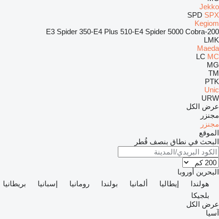
Jekko
SPD
SPX
Kegiom
350-E4 Plus
510-E4 Spider
5000 Cobra
200-E3 Spider
LMK
Maeda
LC
MC
MG
TM
PTK
Unic
URW
عرض الكل
مجنزر
مجنزر
الموقع
البحث في نطاق بنصف قُطر
البحرين
أوروبا
هولندا
إيطاليا
ألمانيا
بولندا
رومانيا
إسبانيا
بريطانيا
بلجيكا
عرض الكل
آسيا