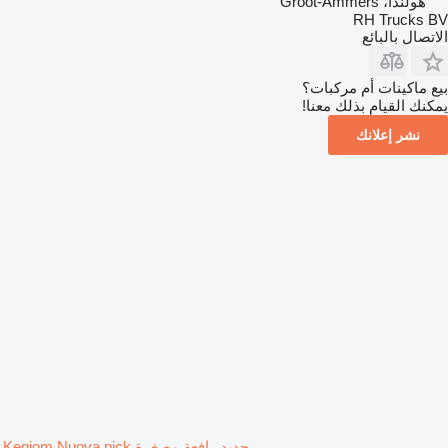
هولندا، Groot-Ammers
RH Trucks BV
الاتصال بالبائع
بيع ماكينات أم مركبات؟
يمكنك القيام بذلك معنا!
نشر إعلانك
جديد رافعة مصغرة Kegiom Nuova pick