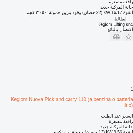
رافعة مصغرة
حالة المركبة
جديد
القوة
16.17 kW (22 حصان)
وقود
بنزين
حمولة
٢٬٠٥٠ كجم
إيطاليا
Kegiom Lifting snc
الاتصال بالبائع
1
Kegiom Nuova Pick and carry 110 (a benzina o batteria
litio)
السعر عند الطلب
رافعة مصغرة
حالة المركبة
جديد
القوة
9.56 kW (13 حصان)
حمولة
٩٠٠ كجم