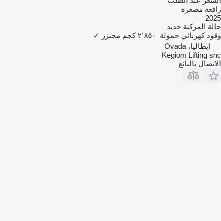
السعر عند الطلب
رافعة مصغرة
2025
حالة المركبة
جديد
وقود
كهربائي
حمولة
٢٬٨٥٠ كجم
مجنزر
✓
إيطاليا، Ovada
Kegiom Lifting snc
الاتصال بالبائع