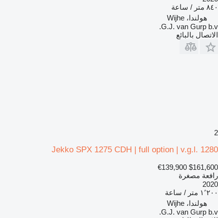
٨٤٠ متر / ساعة
هولندا، Wijhe
G.J. van Gurp b.v.
الاتصال بالبائع
2
Jekko SPX 1275 CDH | full option | v.g.l. 1280
€139,900
$161,600
رافعة مصغرة
2020
١٬٢٠٠ متر / ساعة
هولندا، Wijhe
G.J. van Gurp b.v.