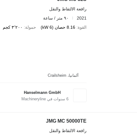
رافعة الالتقاط والنقل
2021
٩٠ متر / ساعة
القوة
8.16 حصان (6 kW)
حمولة
٣٬٢٠٠ كجم
ألمانيا، Crailsheim
Hanselmann GmbH
6
سنوات في Machineryline
JMG MC 50000TE
رافعة الالتقاط والنقل