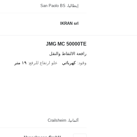
إيطاليا، San Paolo BS
IKRAN srl
JMG MC 50000TE
رافعة الالتقاط والنقل
وقود
كهربائي
علو ارتفاع للرفع
١٩ متر
ألمانيا، Crailsheim