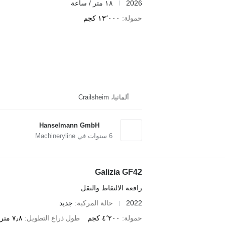
2026
١٨ متر / ساعة
حمولة
١٣٬٠٠٠ كجم
ألمانيا، Crailsheim
Hanselmann GmbH
6
سنوات في Machineryline
Galizia GF42
رافعة الالتقاط والنقل
2022
حالة المركبة
جديد
حمولة
٤٬٢٠٠ كجم
طول ذراع التطويل
٧٫٨ متر