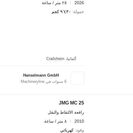
2026
٢٥ متر / ساعة
حمولة
٩٬٤٣٠ كجم
ألمانيا، Crailsheim
Hanselmann GmbH
6
سنوات في Machineryline
JMG MC 25
رافعة الالتقاط والنقل
2010
٨ متر / ساعة
وقود
كهربائي