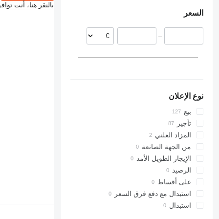
بولندا
الإمارات العربية المتحدة
بالنقر هنا، أنت توا
السعر
تركيا
إسبانيا
السويد
–
بلجيكا
نوع الإعلان
بيع
تأجير
المزاد العلني
من الجهة الصانعة
الإيجار الطويل الأمد
الرصيد
على أقساط
استبدال مع دفع فرق السعر
استبدال