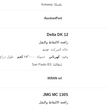
بلجيكا، Antwerp
AuctionPort
Delta DK 12
رافعة الالتقاط والنقل
حالة المركبة
جديد
وقود
كهربائي
حمولة
١٢٬٠٠٠ كجم
طول ذراع 
إيطاليا، San Paolo BS
IKRAN srl
JMG MC 130S
رافعة الالتقاط والنقل