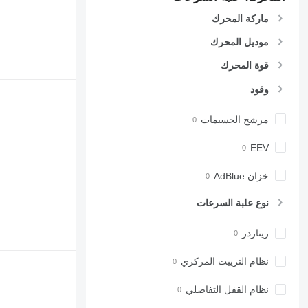
ماركة المحرك
موديل المحرك
قوة المحرك
وقود
مرشح الجسيمات
EEV
خزان AdBlue
نوع علبة السرعات
ريتاردر
نظام التزييت المركزي
نظام القفل التفاضلي