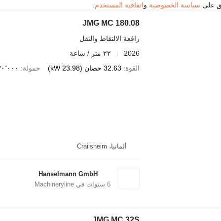
فق على
سياسة الخصوصية
و
اتفاقية المستخدم
.
JMG MC 180.08
رافعة الالتقاط والنقل
2026
٢٢ متر / ساعة
القوة
32.63 حصان (23.98 kW)
حمولة
٣٠٬٠٠٠ كج
ألمانيا، Crailsheim
Hanselmann GmbH
6
سنوات في Machineryline
JMG MC 32S