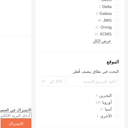
Delta
Galizia
JMG
SPX
MC
Ormig
613
XCMG
20
40
643
عرض الكل
50
TM
الموقع
البحث في نطاق بنصف قُطر
البحرين
أوروبا
آسيا
ألمانيا
الاشتراك في الحصو
الأخرى
إيطاليا
الصين
الهند
هولندا
الأرجنتين
الاشتراك