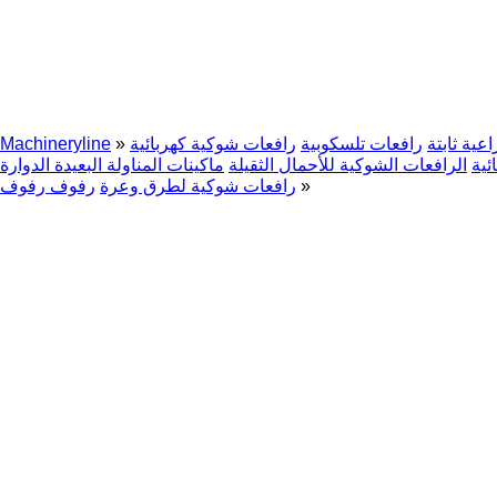
عية ثابتة
رافعات تلسكوبية
رافعات شوكية كهربائية
»
Machineryline
ئية
الرافعات الشوكية للأحمال الثقيلة
ماكينات المناولة البعيدة الدوارة
»
رافعات شوكية لطرق وعرة
رفوف رفوف