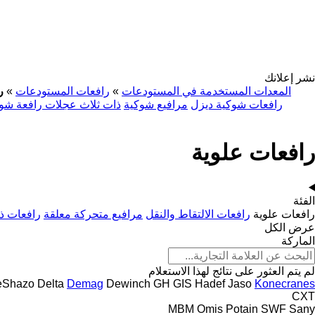
نشر إعلانك
المعدات المستخدمة في المستودعات
»
رافعات المستودعات
»
ر
رافعات شوكية ديزل
مرافيع شوكية
ذات ثلاث عجلات رافعة شو
رافعات علوية
الفئة
رافعات علوية
رافعات الالتقاط والنقل
مرافيع متحركة معلقة
رافعات ذر
عرض الكل
الماركة
لم يتم العثور على نتائج لهذا الاستعلام
eShazo
Delta
Demag
Dewinch
GH
GIS
Hadef
Jaso
Konecranes
CXT
MBM
Omis
Potain
SWF
Sany