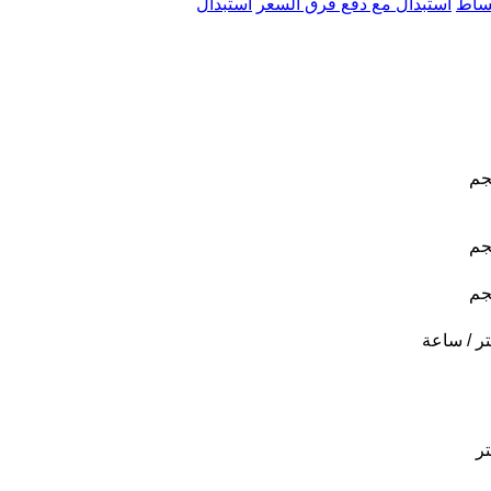
ساط
استبدال مع دفع فرق السعر
استبدال
جم
جم
جم
ر / ساعة
ر