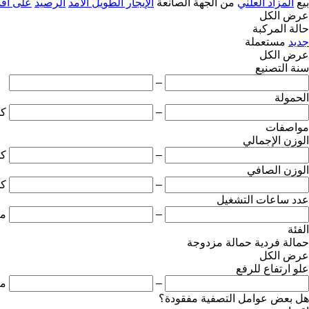
بيع
المزاد العلني
من الجهة الصانعة
الإيجار الطويل الأمد
الرصيد
على أق
عرض الكل
حالة المركبة
جديد
مستعملة
عرض الكل
سنة التصنيع
–
الحمولة
–
ك
مواصفات
الوزن الإجمالي
–
ك
الوزن الصافي
–
ك
عدد ساعات التشغيل
–
مت
الفئة
حمالة فردية
حمالة مزدوجة
عرض الكل
علو ارتفاع للرفع
–
مت
هل بعض عوامل التصفية مفقودة؟