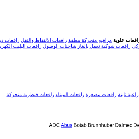
افعات علوية
مرافيع متحركة معلقة
رافعات الالتقاط والنقل
رافعات ذرا
كي
رافعات شوكية تعمل بالغاز
شاحنات الوصول
رافعات البليت الكهربا
اعية ثابتة
رافعات مصغرة
رافعات الميناء
رافعات قنطرية متحركة
ADC
Abus
Botab
Brunnhuber
Dalmec
D