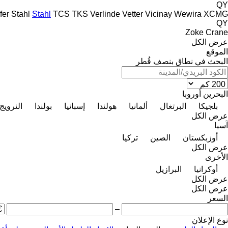
QY
fer
Stahl
Stahl
TCS
TKS
Verlinde
Vetter
Vicinay
Wewira
XCMG
QY
Zoke Crane
عرض الكل
الموقع
البحث في نطاق بنصف قُطر
البحرين
أوروبا
بلجيكا
البرتغال
ألمانيا
هولندا
إسبانيا
بولندا
النرويج
عرض الكل
آسيا
أوزبكستان
الصين
تركيا
عرض الكل
الأخرى
أوكرانيا
البرازيل
عرض الكل
عرض الكل
السعر
–
نوع الإعلان