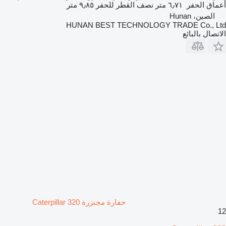
أعماق الحفر
٦٫٧١ متر
نصف القطر للحفر
٩٫٨٥ متر
الصين، Hunan
HUNAN BEST TECHNOLOGY TRADE Co., Ltd
الاتصال بالبائع
حفارة مجنزرة Caterpillar 320
12