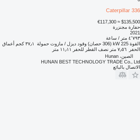
Caterpillar 336
≈ €117,300
$135,500
حفارة مجنزرة
2021
٤٬٧٩٣ متر / ساعة
القوة
225 kW (306 حصان)
وقود
ديزل / مازوت
حمولة
٣٧٫١ كجم
أعماق
الحفر
٧٫٥٦ متر
نصف القطر للحفر
١١٫١١ متر
الصين، Hunan
HUNAN BEST TECHNOLOGY TRADE Co., Ltd
الاتصال بالبائع