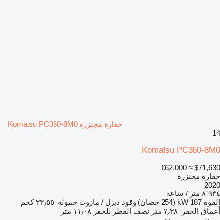
حفارة مجنزرة Komatsu PC360-8M0
14
Komatsu PC360-8M0
≈ €62,000
$71,630
حفارة مجنزرة
2020
٨٬٩٣٤ متر / ساعة
القوة
187 kW (254 حصان)
وقود
ديزل / مازوت
حمولة
٣٣٫٥٥ كجم
أعماق الحفر
٧٫٣٨ متر
نصف القطر للحفر
١١٫٠٨ متر