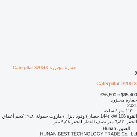
حفارة مجنزرة Caterpillar 320GX
9
Caterpillar 320GX
≈ €56,600
$65,400
حفارة مجنزرة
2021
١٬٢٠٠ متر / ساعة
القوة
106 kW (144 حصان)
وقود
ديزل / مازوت
حمولة
١٩٫٨ كجم
أعماق
الحفر
٦٫٤٣ متر
نصف القطر للحفر
٩٫٥٨ متر
الصين، Hunan
HUNAN BEST TECHNOLOGY TRADE Co., Ltd