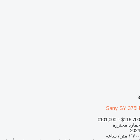
3
Sany SY 375H
≈ €101,000
$116,700
حفارة مجنزرة
2024
١٬٧٠٠ متر / ساعة