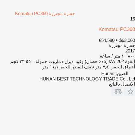
حفارة مجنزرة Komatsu PC360
16
Komatsu PC360
≈ €54,580
$63,060
حفارة مجنزرة
2017
١٠٬٨٠٠ متر / ساعة
القوة
202 kW (275 حصان)
وقود
ديزل / مازوت
حمولة
٣٣٬٥٥٠ كجم
أعماق الحفر
٧٫٤ متر
نصف القطر للحفر
١١٫١ متر
الصين، Hunan
HUNAN BEST TECHNOLOGY TRADE Co., Ltd
الاتصال بالبائع