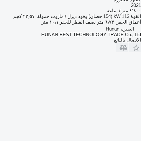
2021
٤٬٨٠٠ متر / ساعة
القوة
113 kW (154 حصان)
وقود
ديزل / مازوت
حمولة
٢٢٫٥٧ كجم
أعماق الحفر
٦٫٧٣ متر
نصف القطر للحفر
١٠٫١ متر
الصين، Hunan
HUNAN BEST TECHNOLOGY TRADE Co., Ltd
الاتصال بالبائع