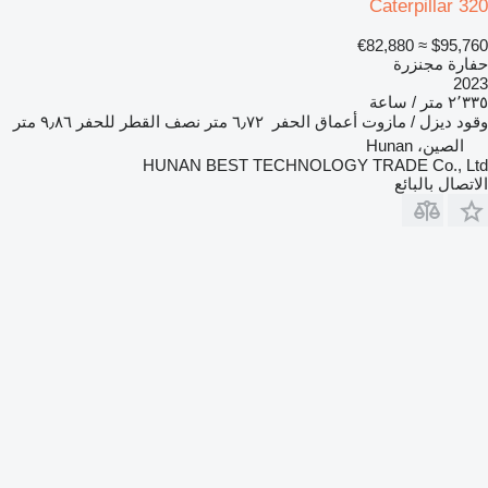
Caterpillar 320
≈ €82,880
$95,760
حفارة مجنزرة
2023
٢٬٣٣٥ متر / ساعة
وقود
ديزل / مازوت
أعماق الحفر
٦٫٧٢ متر
نصف القطر للحفر
٩٫٨٦ متر
الصين، Hunan
HUNAN BEST TECHNOLOGY TRADE Co., Ltd
الاتصال بالبائع