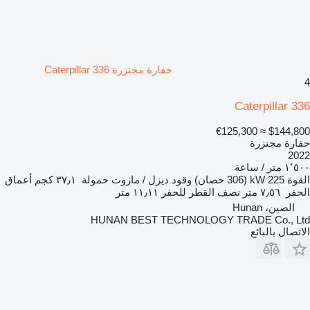
حفارة مجنزرة Caterpillar 336
4
Caterpillar 336
≈ €125,300
$144,800
حفارة مجنزرة
2022
١٬٥٠٠ متر / ساعة
القوة
225 kW (306 حصان)
وقود
ديزل / مازوت
حمولة
٣٧٫١ كجم
أعماق
الحفر
٧٫٥٦ متر
نصف القطر للحفر
١١٫١١ متر
الصين، Hunan
HUNAN BEST TECHNOLOGY TRADE Co., Ltd
الاتصال بالبائع