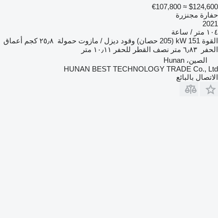
≈ €107,800
$124,600
حفارة مجنزرة
2021
١٠٤ متر / ساعة
القوة
151 kW (205 حصان)
وقود
ديزل / مازوت
حمولة
٢٥٫٨ كجم
أعماق
الحفر
٦٫٨٣ متر
نصف القطر للحفر
١٠٫١١ متر
الصين، Hunan
HUNAN BEST TECHNOLOGY TRADE Co., Ltd
الاتصال بالبائع