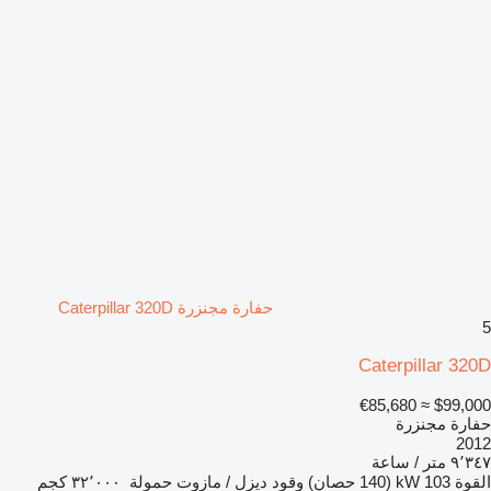
حفارة مجنزرة Caterpillar 320D
5
Caterpillar 320D
≈ €85,680
$99,000
حفارة مجنزرة
2012
٩٬٣٤٧ متر / ساعة
القوة
103 kW (140 حصان)
وقود
ديزل / مازوت
حمولة
٣٢٬٠٠٠ كجم