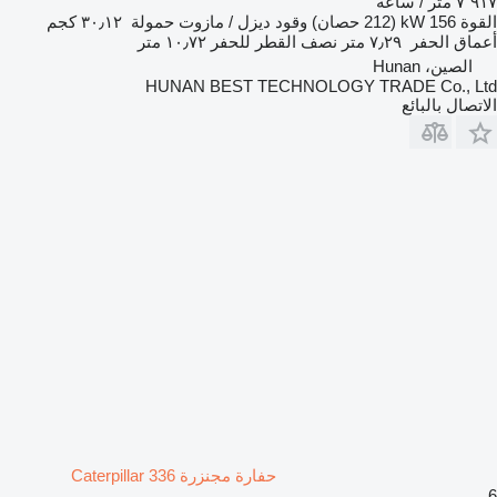
٧٬٩١٧ متر / ساعة
القوة
156 kW (212 حصان)
وقود
ديزل / مازوت
حمولة
٣٠٫١٢ كجم
أعماق الحفر
٧٫٢٩ متر
نصف القطر للحفر
١٠٫٧٢ متر
الصين، Hunan
HUNAN BEST TECHNOLOGY TRADE Co., Ltd
الاتصال بالبائع
حفارة مجنزرة Caterpillar 336
6