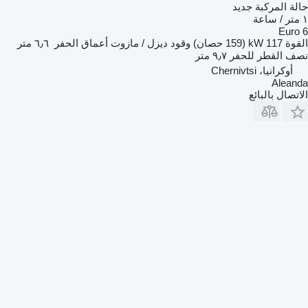
حالة المركبة
جديد
١ متر / ساعة
Euro 6
القوة
117 kW (159 حصان)
وقود
ديزل / مازوت
أعماق الحفر
٦٫٦ متر
نصف القطر للحفر
٩٫٧ متر
أوكرانيا، Chernivtsi
Aleanda
الاتصال بالبائع