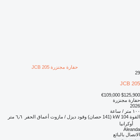
حفارة مجنزرة JCB 205
29
JCB 205
€109,000
$125,900
حفارة مجنزرة
2026
١٠٠ متر / ساعة
القوة
104 kW (141 حصان)
وقود
ديزل / مازوت
أعماق الحفر
٦٫٦ متر
أوكرانيا
Aleanda
الاتصال بالبائع