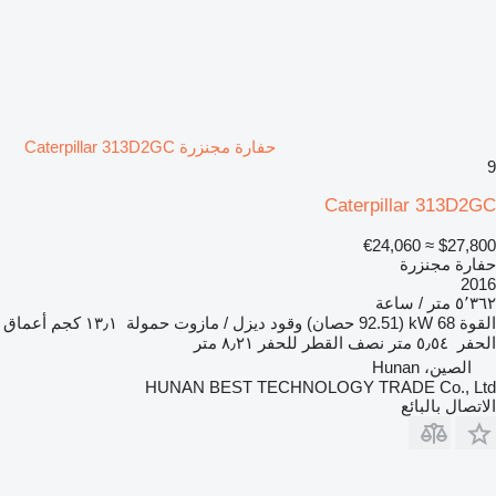
حفارة مجنزرة Caterpillar 313D2GC
9
Caterpillar 313D2GC
≈ €24,060
$27,800
حفارة مجنزرة
2016
٥٬٣٦٢ متر / ساعة
القوة
68 kW (92.51 حصان)
وقود
ديزل / مازوت
حمولة
١٣٫١ كجم
أعماق
الحفر
٥٫٥٤ متر
نصف القطر للحفر
٨٫٢١ متر
الصين، Hunan
HUNAN BEST TECHNOLOGY TRADE Co., Ltd
الاتصال بالبائع