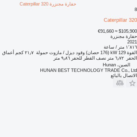
حفارة مجنزرة Caterpillar 320
8
Caterpillar 320
≈ €91,660
$105,900
حفارة مجنزرة
2021
١٬٨١٦ متر / ساعة
القوة
129 kW (176 حصان)
وقود
ديزل / مازوت
حمولة
٢١٫٧ كجم
أعماق
الحفر
٦٫٧٢ متر
نصف القطر للحفر
٩٫٨٦ متر
الصين، Hunan
HUNAN BEST TECHNOLOGY TRADE Co., Ltd
الاتصال بالبائع