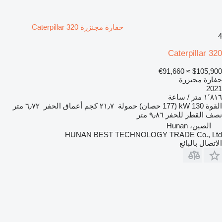
حفارة مجنزرة Caterpillar 320
4
Caterpillar 320
≈ €91,660
$105,900
حفارة مجنزرة
2021
١٬٨١٦ متر / ساعة
القوة
130 kW (177 حصان)
حمولة
٢١٫٧ كجم
أعماق الحفر
٦٫٧٢ متر
نصف القطر للحفر
٩٫٨٦ متر
الصين، Hunan
HUNAN BEST TECHNOLOGY TRADE Co., Ltd
الاتصال بالبائع