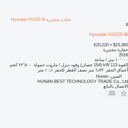
حفارة مجنزرة Hyundai HX225-9t
8
Hyundai HX225-9t
≈ €20,220
$23,360
حفارة مجنزرة
2016
١٠٬٠٠٠ متر / ساعة
القوة
113 kW (154 حصان)
وقود
ديزل / مازوت
حمولة
٢٢٬٥٠٠ كجم
أعماق الحفر
٦٫٧٣ متر
نصف القطر للحفر
١٠٫١ متر
الصين، Hunan
HUNAN BEST TECHNOLOGY TRADE Co., Ltd
الاتصال بالبائع