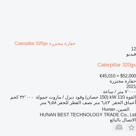
حفارة مجنزرة Caterpillar 320gx
12
فيديو
Caterpillar 320gx
≈ €45,010
$52,000
حفارة مجنزرة
2021
٧٬٠٠٠ متر / ساعة
القوة
110 kW (150 حصان)
وقود
ديزل / مازوت
حمولة
٣٢٬٠٠٠ كجم
أعماق الحفر
٦٫٤٣ متر
نصف القطر للحفر
٩٫٥٨ متر
الصين، Hunan
HUNAN BEST TECHNOLOGY TRADE Co., Ltd
الاتصال بالبائع