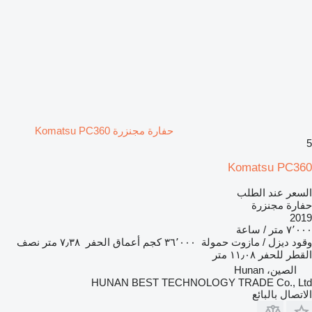
حفارة مجنزرة Komatsu PC360
5
Komatsu PC360
السعر عند الطلب
حفارة مجنزرة
2019
٧٬٠٠٠ متر / ساعة
وقود
ديزل / مازوت
حمولة
٣٦٬٠٠٠ كجم
أعماق الحفر
٧٫٣٨ متر
نصف
القطر للحفر
١١٫٠٨ متر
الصين، Hunan
HUNAN BEST TECHNOLOGY TRADE Co., Ltd
الاتصال بالبائع