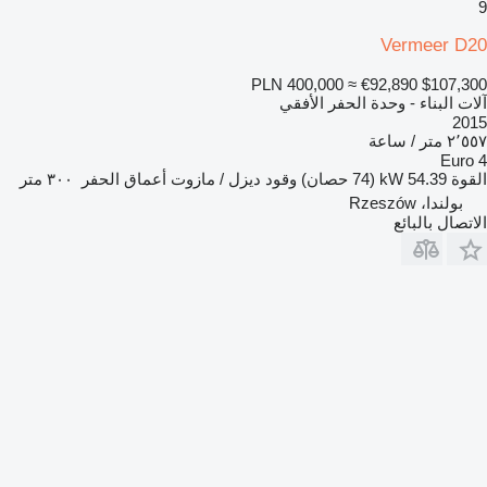
9
Vermeer D20
PLN 400,000
≈ €92,890
$107,300
آلات البناء - وحدة الحفر الأفقي
2015
٢٬٥٥٧ متر / ساعة
Euro 4
القوة
54.39 kW (74 حصان)
وقود
ديزل / مازوت
أعماق الحفر
٣٠٠ متر
بولندا، Rzeszów
الاتصال بالبائع