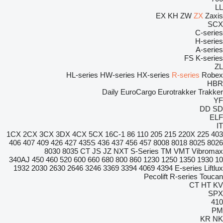
LL
EX
KH
ZW
ZX
Zaxis
SCX
C-series
H-series
A-series
FS
K-series
ZL
HL-series
HW-series
HX-series
R-series
Robex
HBR
Daily
EuroCargo
Eurotrakker
Trakker
YF
DD
SD
ELF
IT
1CX
2CX
3CX
3DX
4CX
5CX
16C-1
86
110
205
215
220X
225
403
406
407
409
426
427
435S
436
437
456
457
8008
8018
8025
8026
8030
8035
CT
JS
JZ
NXT
S-Series
TM
VMT
Vibromax
340AJ
450
460
520
600
660
680
800
860
1230
1250
1350
1930
10
1932
2030
2630
2646
3246
3369
3394
4069
4394
E-series
Liftlux
Pecolift
R-series
Toucan
CT
HT
KV
SPX
410
PM
KR
NK