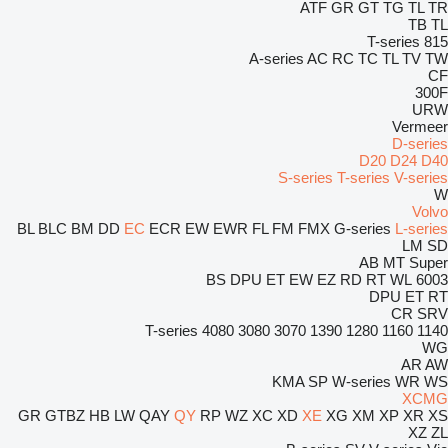
ATF
GR
GT
TG
TL
TR
TB
TL
T-series
815
A-series
AC
RC
TC
TL
TV
TW
CF
300F
URW
Vermeer
D-series
D20
D24
D40
S-series
T-series
V-series
W
Volvo
BL
BLC
BM
DD
EC
ECR
EW
EWR
FL
FM
FMX
G-series
L-series
LM
SD
AB
MT
Super
BS
DPU
ET
EW
EZ
RD
RT
WL
6003
DPU
ET
RT
CR
SRV
T-series
4080
3080
3070
1390
1280
1160
1140
WG
AR
AW
KMA
SP
W-series
WR
WS
XCMG
GR
GTBZ
HB
LW
QAY
QY
RP
WZ
XC
XD
XE
XG
XM
XP
XR
XS
XZ
ZL