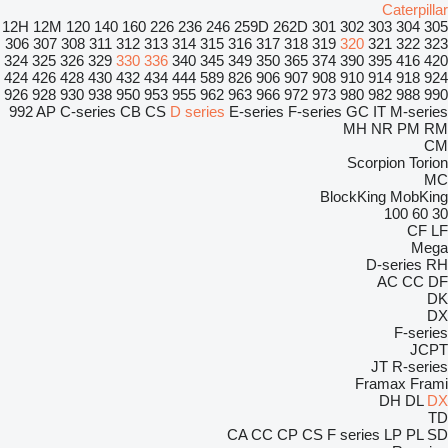
Caterpillar
12H
12M
120
140
160
226
236
246
259D
262D
301
302
303
304
305
306
307
308
311
312
313
314
315
316
317
318
319
320
321
322
323
324
325
326
329
330
336
340
345
349
350
365
374
390
395
416
420
424
426
428
430
432
434
444
589
826
906
907
908
910
914
918
924
926
928
930
938
950
953
955
962
963
966
972
973
980
982
988
990
992
AP
C-series
CB
CS
D series
E-series
F-series
GC
IT
M-series
MH
NR
PM
RM
CM
Scorpion
Torion
MC
BlockKing
MobKing
100
60
30
CF
LF
Mega
D-series
RH
AC
CC
DF
DK
DX
F-series
JCPT
JT
R-series
Framax
Frami
DH
DL
DX
TD
CA
CC
CP
CS
F series
LP
PL
SD