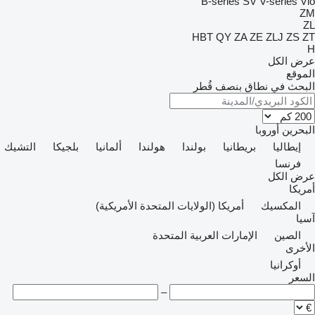
B-series
SV
V-series
Vio
ZM
ZL
HBT
QY
ZA
ZE
ZLJ
ZS
ZT
H
عرض الكل
الموقع
البحث في نطاق بنصف قُطر
البحرين
أوروبا
إيطاليا
بريطانيا
بولندا
هولندا
ألمانيا
بلجيكا
التشيك
فرنسا
عرض الكل
أمريكا
المكسيك
أمريكا (الولايات المتحدة الأمريكية)
آسيا
الصين
الإمارات العربية المتحدة
الأخرى
أوكرانيا
السعر
–