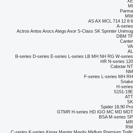
XE
MI
Parma
MW
AS
AX
MCL
714
12
8
6
A-series
Actros
Antos
Arocs
Atego
Axor
S-Class
SK
Sprinter
Unimog
DBM
TF
Canter
VA
AL
B-series
D-series
E-series
L-series
LB
MH
NH
RG
W-series
HR
N-series
120
Cabstar
NT
NM
F-series
L-series
MH
RH
Snake
H-series
S151-19E
ATT
SK
Spider 18.90 Pro
GTMR
H-series
HD
IGO
MC
MD
MDT
BSA
M-series
SP
MR
RW
C-series
K-series
Kerax
Master
Maxity
Midlum
Premium
Trafic