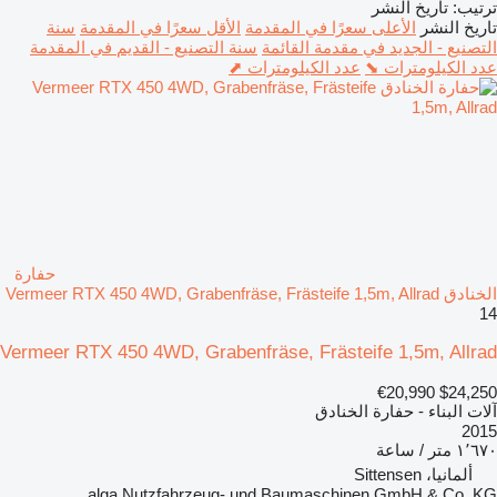
ترتيب
:
تاريخ النشر
تاريخ النشر
الأعلى سعرًا في المقدمة
الأقل سعرًا في المقدمة
سنة
التصنيع - الجديد في مقدمة القائمة
سنة التصنيع - القديم في المقدمة
عدد الكيلومترات ⬊
عدد الكيلومترات ⬈
حفارة
الخنادق Vermeer RTX 450 4WD, Grabenfräse, Frästeife 1,5m, Allrad
14
Vermeer RTX 450 4WD, Grabenfräse, Frästeife 1,5m, Allrad
€20,990
$24,250
آلات البناء - حفارة الخنادق
2015
١٬٦٧٠ متر / ساعة
ألمانيا، Sittensen
alga Nutzfahrzeug- und Baumaschinen GmbH & Co. KG