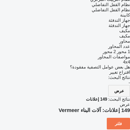
نظام القفل التفاضلي
نظام القفل التفاضلي
كابينة
جهاز التدفئة
جهاز التدفئة
مكيف
مكيف
محاور
عدد المحاور
1 محور
2 محور
مواصفات المحاور
4x4
هل بعض عوامل التصفية مفقودة؟
اقتراح تغيير
نتائج البحث:
-
عرض
نتائج البحث:
149 إعلانات
عرض
149 إعلانات:
آلات البناء Vermeer
فلتر