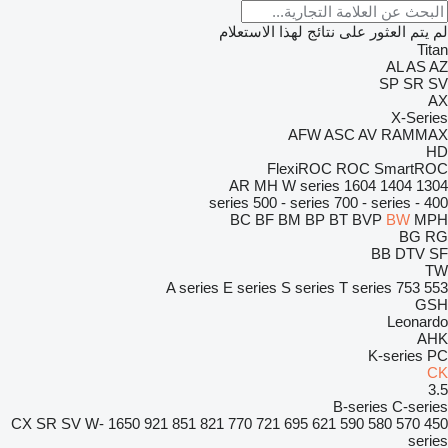
لم يتم العثور على نتائج لهذا الاستعلام
Titan
AL
AS
AZ
SP
SR
SV
AX
X-Series
AFW
ASC
AV
RAMMAX
HD
FlexiROC
ROC
SmartROC
AR
MH
W series
1604
1404
1304
500 - series
700 - series
400 - series
BC
BF
BM
BP
BT
BVP
BW
MPH
BG
RG
BB
DTV
SF
TW
A series
E series
S series
T series
753
553
GSH
Leonardo
AHK
K-series
PC
CK
3.5
B-series
C-series
CX
SR
SV
W-
1650
921
851
821
770
721
695
621
590
580
570
450
series