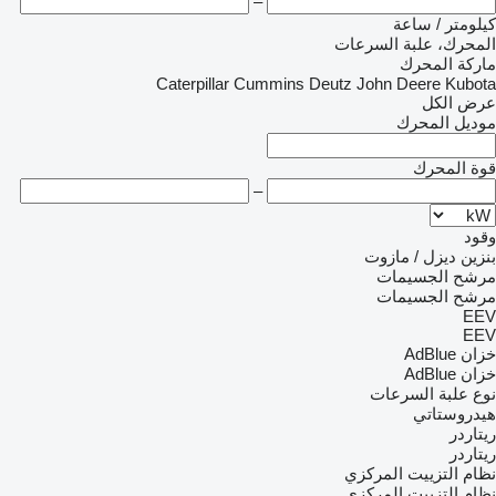
–
كيلومتر / ساعة
المحرك، علبة السرعات
ماركة المحرك
Caterpillar
Cummins
Deutz
John Deere
Kubota
عرض الكل
موديل المحرك
قوة المحرك
–
وقود
بنزين
ديزل / مازوت
مرشح الجسيمات
مرشح الجسيمات
EEV
EEV
خزان AdBlue
خزان AdBlue
نوع علبة السرعات
هيدروستاتي
ريتاردر
ريتاردر
نظام التزييت المركزي
نظام التزييت المركزي