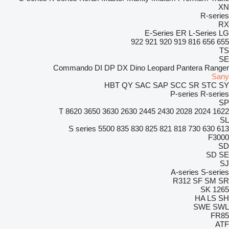
XN
R-series
RX
E-Series
ER
L-Series
LG
922
921
920
919
816
656
655
TS
SE
Commando
DI
DP
DX
Dino
Leopard
Pantera
Ranger
Sany
HBT
QY
SAC
SAP
SCC
SR
STC
SY
P-series
R-series
SP
8620 T
3650
3630
2630
2445
2430
2028
2024
1622
SL
S series
5500
835
830
825
821
818
730
630
613
F3000
SD
SD
SE
SJ
A-series
S-series
R312
SF
SM
SR
SK
1265
HA
LS
SH
SWE
SWL
FR85
ATF