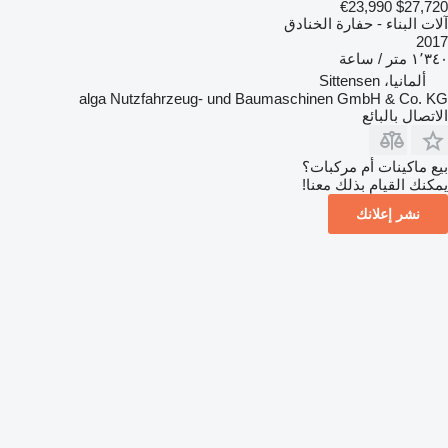
€23,990
$27,720
آلات البناء - حفارة الخنادق
2017
١٬٣٤٠ متر / ساعة
ألمانيا، Sittensen
alga Nutzfahrzeug- und Baumaschinen GmbH & Co. KG
الاتصال بالبائع
بيع ماكينات أم مركبات؟
يمكنك القيام بذلك معنا!
نشر إعلانك