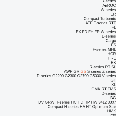
R-series
AirROC
W-series
ER
Compact
Turbomix
ATF
F-series
RTF
FL
EX
FD
FH
FR
W-series
E-series
Cargo
FS
F-series
MHL
HCR
HRE
EK
R-series
RT
SL
AWP
GR
GS
S series
Z series
D-series
G2200
G2300
G2700
G5000
V-series
GT
XL
GMK
RT
TMS
D-series
BG
DV
GRW
H-series
HC
HD
HP
HW
3412
3307
Compact
H-series
HA
HT
Optimum
Star
HMK
700