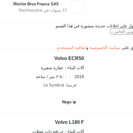
Ritchie Bros France SAS
13
سنوات في Machineryline
ل على إعلانات جديدة منشورة في هذا القسم
فق على
سياسة الخصوصية
و
اتفاقية المستخدم
.
Volvo ECR50
آلات البناء - حفارة صغيرة
2018
٢٬٨٠٠ متر / ساعة
فرنسا، Le Syndicat
Nego tp
Volvo L180 F
آلات البناء - جرافة ذات عجلات