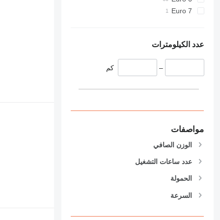
926
Euro 7
928
930
938
عدد الكيلومترات
950
953
–
كم
955
962
963
966
972
مواصفات
973
980
الوزن الصافي
982
عدد ساعات التشغيل
988
990
الحمولة
992
السرعة
AP
C-series