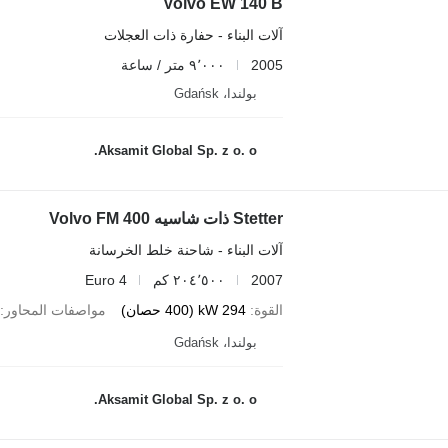
Volvo EW 140 B
آلات البناء - حفارة ذات العجلات
2005
٩٬٠٠٠ متر / ساعة
بولندا، Gdańsk
Aksamit Global Sp. z o. o.
Stetter ذات شاسيه Volvo FM 400
آلات البناء - شاحنة خلط الخرسانة
2007
٢٠٤٬٥٠٠ كم
Euro 4
القوة
294 kW (400 حصان)
مواصفات المحاور
بولندا، Gdańsk
Aksamit Global Sp. z o. o.