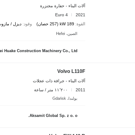
آلات البناء - حفارة مجنزرة
Euro 4
2021
القوة
189 kW (257 حصان)
وقود
ديزل / مازو
الصين، Hefei
ei Huake Construction Machinery Co., Ltd
Volvo L110F
آلات البناء - جرافة ذات عجلات
2011
١١٬٢٠٠ متر / ساعة
بولندا، Gdańsk
Aksamit Global Sp. z o. o.