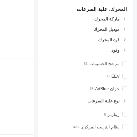
CB
المحرك، علبة السرعات
CS
D series
ماركة المحرك
E-series
موديل المحرك
F-series
GC
قوة المحرك
IT
وقود
M-series
MH
مرشح الجسيمات
NR
PM
EEV
RM
خزان AdBlue
V-series
نوع علبة السرعات
ريتاردر
نظام التزييت المركزي