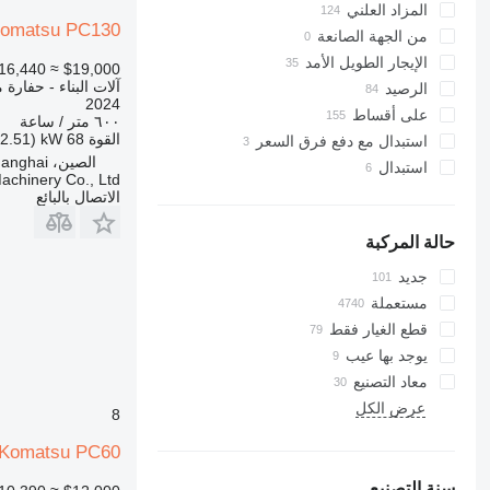
PC228
323
CT
المزاد العلني
omatsu PC130
PC240
324
JS
من الجهة الصانعة
PC270
325
JZ
الإيجار الطويل الأمد
≈ €16,440
$19,000
PC290
NXT
326
آلات البناء - حفارة 
الرصيد
2024
PC300
S-Series
329
على أقساط
٦٠٠ متر / ساعة
PC340
330
TM
القوة
68 kW (92.51 حصان)
استبدال مع دفع فرق السعر
336
VMT
PC350
الصين، Shanghai
استبدال
achinery Co., Ltd
PC360
Vibromax
340
الاتصال بالبائع
PC400
345
PC450
349
حالة المركبة
PC460
350
جديد
PC490
365
مستعملة
PC600
374
قطع الغيار فقط
PC700
390
يوجد بها عيب
PC800
395
معاد التصنيع
PC850
416
عرض الكل
8
420
Komatsu PC60
424
426
سنة التصنيع