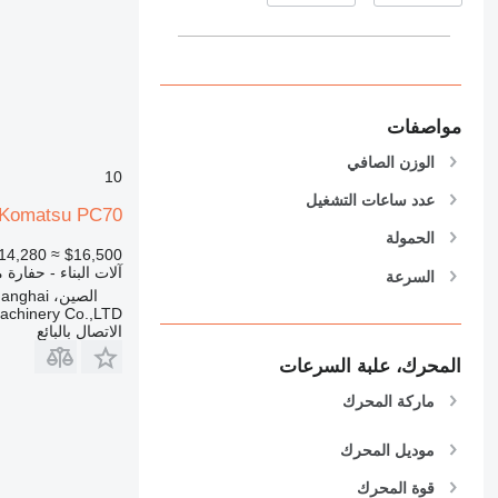
938
950
953
955
مواصفات
962
963
الوزن الصافي
10
966
عدد ساعات التشغيل
972
Komatsu PC70
973
الحمولة
≈ €14,280
$16,500
980
آلات البناء - حفارة 
السرعة
982
الصين، Shanghai
Machinery Co.,LTD
988
الاتصال بالبائع
990
المحرك، علبة السرعات
992
AP
ماركة المحرك
C-series
CB
موديل المحرك
CS
قوة المحرك