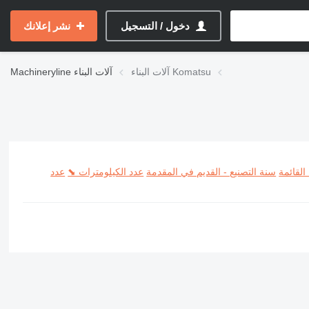
دخول / التسجيل
نشر إعلانك
آلات البناء Komatsu
آلات البناء
Machineryline
القائمة
سنة التصنيع - القديم في المقدمة
عدد الكيلومترات ⬊
عدد