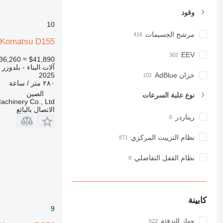
D series
وقود
E-series
10
F-series
مرشح الجسيمات
GC
Komatsu D155
IT
EEV
≈ €36,260
$41,890
M-series
آلات البناء - بلدوزر
MH
2025
خزان AdBlue
٢٨٠ متر / ساعة
NR
الصين
نوع علبة السرعات
PM
achinery Co., Ltd.
RM
الاتصال بالبائع
ريتاردر
V-series
نظام التزييت المركزي
نظام القفل التفاضلي
كابينة
9
جهاز التدفئة