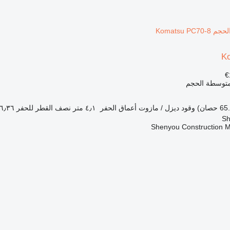
K
ة متوسطة الحجم
وقود
ديزل / مازوت
أعماق الحفر
٤٫١ متر
نصف القطر للحفر
٦٫٣٦ متر
Shenyou Construction M