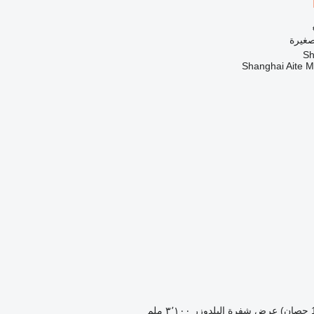
صغيرة
Shanghai Aite 
عرض شفرة البلدوزر
٣٬١٠٠ ملم