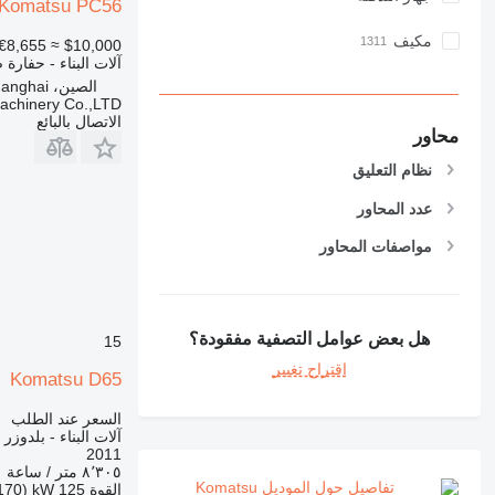
Komatsu PC56
مكيف
≈ €8,655
$10,000
آلات البناء - حفارة 
الصين، Shanghai
Machinery Co.,LTD
الاتصال بالبائع
محاور
نظام التعليق
عدد المحاور
مواصفات المحاور
هل بعض عوامل التصفية مفقودة؟
15
اقتراح تغيير
Komatsu D65
السعر عند الطلب
آلات البناء - بلدوزر
2011
٨٬٣٠٥ متر / ساعة
تفاصيل حول الموديل Komatsu
القوة
125 kW (170 حصان)