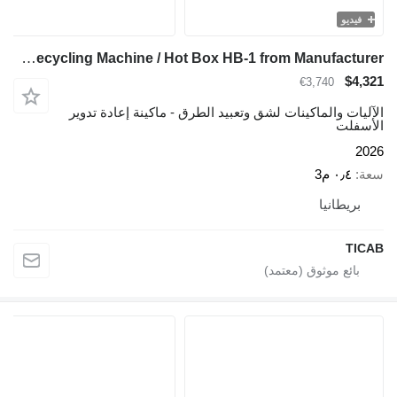
فيديو
TICAB Asphalt Recycling Machine / Hot Box HB-1 from Manufacturer
$4,321
€3,740
الآليات والماكينات لشق وتعبيد الطرق - ماكينة إعادة تدوير
الأسفلت
2026
سعة
٠٫٤ م3
بريطانيا
TICAB