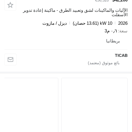
€36,520
الآليات والماكينات لشق وتعبيد الطرق - ماكينة إعادة تدوير
الأسفلت
2026
10 kW (13.61 حصان)
ديزل / مازوت
سعة
٠٫٦ م3
بريطانيا
TICAB