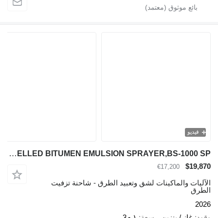
فيديو
TICAB Manufacturer SELF-PROPELLED BITUMEN EMULSION SPRAYER,BS-1000 SP
$19,870
€17,200
الآليات والماكينات لشق وتعبيد الطرق - شاحنة تزفيت
الطرق
2026
وقود
غاز / بنزين
سعة
١ م3