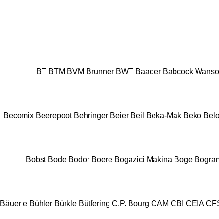
BT
BTM
BVM Brunner
BWT
Baader
Babcock Wans
Becomix
Beerepoot
Behringer
Beier
Beil
Beka-Mak
Beko
Belo
Bobst
Bode
Bodor
Boere
Bogazici Makina
Boge
Bogra
Bäuerle
Bühler
Bürkle
Bütfering
C.P. Bourg
CAM
CBI
CEIA
CF