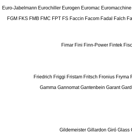
Euro-Jabelmann
Eurochiller
Eurogen
Euromac
Euromacchine
FGM
FKS
FMB
FMC
FPT
FS
Faccin
Facom
Fadal
Falch
Fa
Fimar
Fini
Finn-Power
Fintek
Fis
Friedrich
Friggi
Fristam
Fritsch
Fronius
Fryma
Gamma
Gannomat
Gantenbein
Garant
Gard
Gildemeister
Gillardon
Giró
Glass