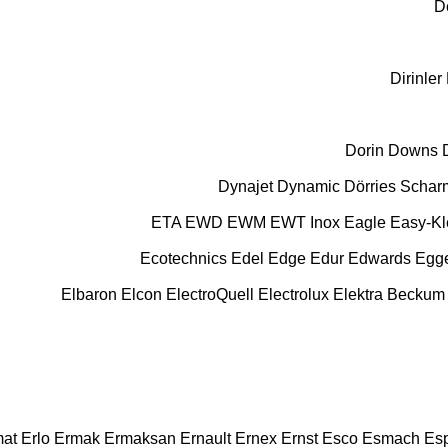
D
Dirinler
Dorin
Downs
Dynajet
Dynamic
Dörries Scha
ETA
EWD
EWM
EWT Inox
Eagle
Easy-K
Ecotechnics
Edel
Edge
Edur
Edwards
Egg
Elbaron
Elcon
ElectroQuell
Electrolux
Elektra Beckum
at
Erlo
Ermak
Ermaksan
Ernault
Ernex
Ernst
Esco
Esmach
Es