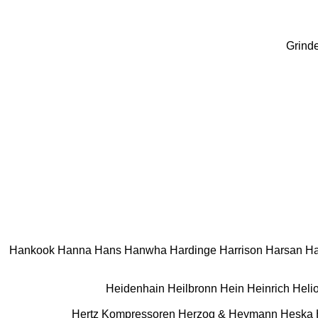
Grind
Hankook
Hanna
Hans
Hanwha
Hardinge
Harrison
Harsan
Ha
Heidenhain
Heilbronn
Hein
Heinrich
Heli
Hertz Kompressoren
Herzog & Heymann
Heska