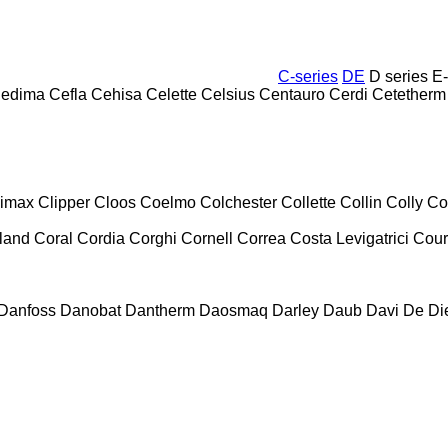
C-series
DE
D series
E-
edima
Cefla
Cehisa
Celette
Celsius
Centauro
Cerdi
Cetetherm
limax
Clipper
Cloos
Coelmo
Colchester
Collette
Collin
Colly
Co
land
Coral
Cordia
Corghi
Cornell
Correa
Costa Levigatrici
Cour
Danfoss
Danobat
Dantherm
Daosmaq
Darley
Daub
Davi
De Die