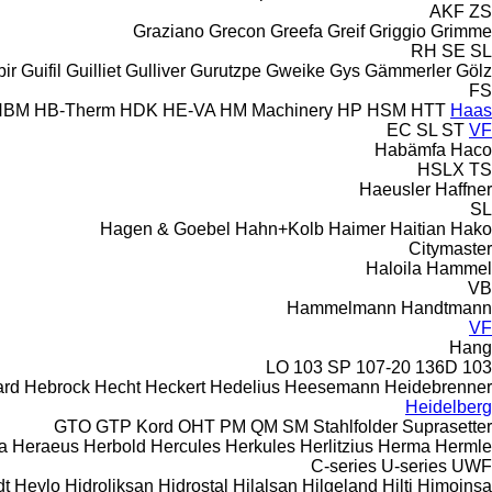
AKF
ZS
Graziano
Grecon
Greefa
Greif
Griggio
Grimme
RH
SE
SL
ir
Guifil
Guilliet
Gulliver
Gurutzpe
Gweike
Gys
Gämmerler
Gölz
FS
HBM
HB‑Therm
HDK
HE-VA
HM Machinery
HP
HSM
HTT
Haas
EC
SL
ST
VF
Habämfa
Haco
HSLX
TS
Haeusler
Haffner
SL
Hagen & Goebel
Hahn+Kolb
Haimer
Haitian
Hako
Citymaster
Haloila
Hammel
VB
Hammelmann
Handtmann
VF
Hang
103 SP
107-20
136D
103 LO
rd
Hebrock
Hecht
Heckert
Hedelius
Heesemann
Heidebrenner
Heidelberg
GTO
GTP
Kord
OHT
PM
QM
SM
Stahlfolder
Suprasetter
a
Heraeus
Herbold
Hercules
Herkules
Herlitzius
Herma
Hermle
C-series
U-series
UWF
dt
Heylo
Hidroliksan
Hidrostal
Hilalsan
Hilgeland
Hilti
Himoinsa