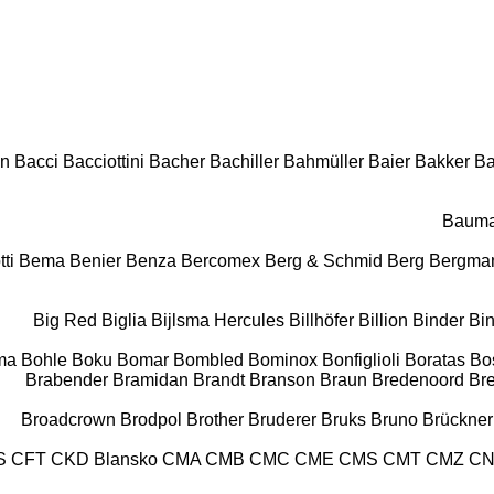
on
Bacci
Bacciottini
Bacher
Bachiller
Bahmüller
Baier
Bakker
B
Baum
tti
Bema
Benier
Benza
Bercomex
Berg & Schmid
Berg
Bergma
Big Red
Biglia
Bijlsma Hercules
Billhöfer
Billion
Binder
Bi
ma
Bohle
Boku
Bomar
Bombled
Bominox
Bonfiglioli
Boratas
Bo
Brabender
Bramidan
Brandt
Branson
Braun
Bredenoord
Br
Broadcrown
Brodpol
Brother
Bruderer
Bruks
Bruno
Brückner
S
CFT
CKD Blansko
CMA
CMB
CMC
CME
CMS
CMT
CMZ
C