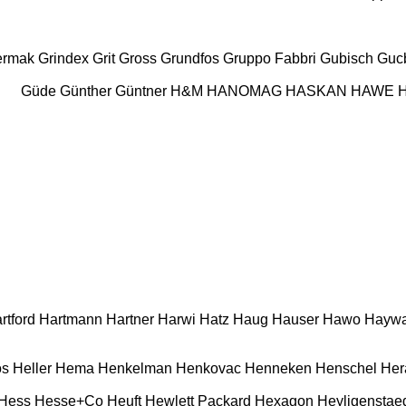
ermak
Grindex
Grit
Gross
Grundfos
Gruppo Fabbri
Gubisch
Gucb
Güde
Günther
Güntner
H&M
HANOMAG
HASKAN
HAWE
rtford
Hartmann
Hartner
Harwi
Hatz
Haug
Hauser
Hawo
Haywa
os
Heller
Hema
Henkelman
Henkovac
Henneken
Henschel
Her
Hess
Hesse+Co
Heuft
Hewlett Packard
Hexagon
Heyligenstae