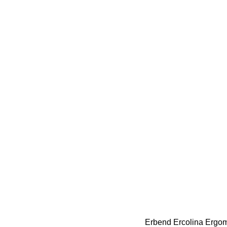
Erbend
Ercolina
Ergom