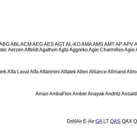
ABG
ABL
ACM
AEG
AES
AGT
AL-KO
AMA
AMS
AMT
AP
APV
tic
Aerzen
Affeldt
Agathon
Agfa
Aggreko
Agie Charmilles
Agie
erk
Alfa Laval
Alfa
Alfarimini
Alfatek
Allen
Alliance
Allmand
Allr
Aman
AmbaFlex
Amber
Anayak
Andritz
Ansald
DrillAir
E-Air
GA
LT
QAS
QAX
Q