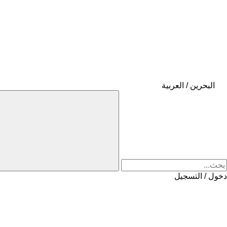
البحرين / العربية
دخول / التسجيل