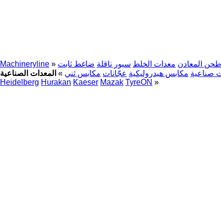
طحن المعادن
معدات الخلط
سيور ناقلة
ضاغط ثابت
»
Machineryline
ت صناعية
مكابس هيدروليكية
عجّانات
مكابس ثني
»
Heidelberg
Hurakan
Kaeser
Mazak
TyreON
»