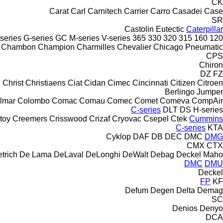
CK
Carat
Carl
Carnitech
Carrier
Carro
Casadei
Case
SR
Castolin Eutectic
Caterpillar
series
G-series
GC
M-series
V-series
365
330
320
315
160
120
Chambon
Champion
Charmilles
Chevalier
Chicago Pneumatic
CPS
Chiron
DZ
FZ
Christ
Christiaens
Ciat
Cidan
Cimec
Cincinnati
Citizen
Citroen
Berlingo
Jumper
lmar
Colombo
Comac
Comau
Comec
Comet
Comeva
CompAir
C-series
DLT
DS
H-series
toy
Creemers
Crisswood
Crizaf
Cryovac
Csepel
Ctek
Cummins
C-series
KTA
Cyklop
DAF
DB
DEC
DMC
DMG
CMX
CTX
trich
De Lama
DeLaval
DeLonghi
DeWalt
Debag
Deckel Maho
DMC
DMU
Deckel
FP
KF
Defum
Degen
Delta
Demag
SC
Denios
Denyo
DCA