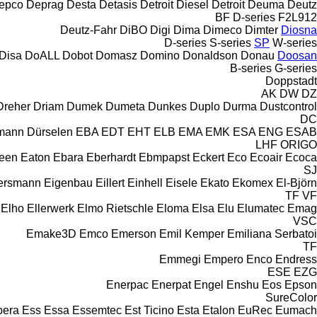
epco
Deprag
Desta
Detasis
Detroit Diesel
Detroit
Deuma
Deutz
BF
D-series
F2L912
Deutz-Fahr
DiBO
Digi
Dima
Dimeco
Dimter
Diosna
D-series
S-series
SP
W-series
Disa
DoALL
Dobot
Domasz
Domino
Donaldson
Donau
Doosan
B-series
G-series
Doppstadt
AK
DW
DZ
Dreher
Driam
Dumek
Dumeta
Dunkes
Duplo
Durma
Dustcontrol
DC
rmann
Dürselen
EBA
EDT
EHT
ELB
EMA
EMK
ESA ENG
ESAB
LHF
ORIGO
leen
Eaton
Ebara
Eberhardt
Ebmpapst
Eckert
Eco
Ecoair
Ecoca
SJ
ersmann
Eigenbau
Eillert
Einhell
Eisele
Ekato
Ekomex
El-Björn
TF
VF
Elho
Ellerwerk
Elmo Rietschle
Eloma
Elsa
Elu
Elumatec
Emag
VSC
Emake3D
Emco
Emerson
Emil Kemper
Emiliana Serbatoi
TF
Emmegi
Empero
Enco
Endress
ESE
EZG
Enerpac
Enerpat
Engel
Enshu
Eos
Epson
SureColor
pera
Ess
Essa
Essemtec
Est Ticino
Esta
Etalon
EuRec
Eumach