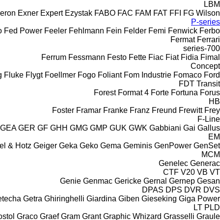
LBM
eron
Exner
Expert
Ezystak
FABO
FAC
FAM
FAT
FFI
FG Wilson
P-series
o
Fed Power
Feeler
Fehlmann
Fein
Felder
Femi
Fenwick
Ferbo
Fermat
Ferrari
700-series
Ferrum
Fessmann
Festo
Fette
Fiac
Fiat
Fidia
Fimal
Concept
g
Fluke
Flygt
Foellmer
Fogo
Foliant
Fom Industrie
Fomaco
Ford
FDT
Transit
Forest
Format 4
Forte
Fortuna
Forus
HB
Foster
Framar
Franke
Franz
Freund
Frewitt
Frey
F-Line
GEA
GER
GF
GHH
GMG
GMP
GUK
GWK
Gabbiani
Gai
Gallus
EM
el & Hotz
Geiger
Geka
Geko
Gema
Geminis
GenPower
GenSet
MCM
Genelec
Generac
CTF
V20
VB
VT
Genie
Genmac
Gericke
Gernal
Gernep
Gesan
DPAS
DPS
DVR
DVS
etecha
Getra
Ghiringhelli
Giardina
Giben
Gieseking
Giga Power
LT
PLD
stol
Graco
Graef
Gram
Grant
Graphic Whizard
Grasselli
Graule