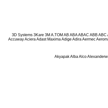
3D Systems
3Kare
3M
A.TOM
AB
ABA
ABAC
ABB
ABC
Accuway
Aciera
Adast Maxima
Adige
Adira
Aermec
Aeroma
Akyapak
Alba
Alco
Alexanderw