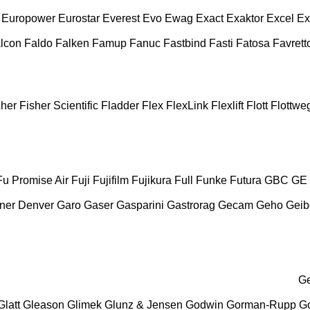
Europower
Eurostar
Everest
Evo
Ewag
Exact
Exaktor
Excel
Ex
lcon
Faldo
Falken
Famup
Fanuc
Fastbind
Fasti
Fatosa
Favrett
cher
Fisher Scientific
Fladder
Flex
FlexLink
Flexlift
Flott
Flottwe
Fu Promise Air
Fuji
Fujifilm
Fujikura
Full
Funke
Futura
GBC
GE
ner Denver
Garo
Gaser
Gasparini
Gastrorag
Gecam
Geho
Geib
G
Glatt
Gleason
Glimek
Glunz & Jensen
Godwin
Gorman-Rupp
Go