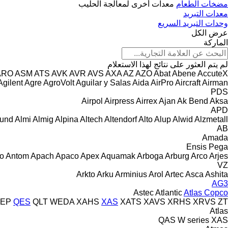
مضخات الطعام
معدات أخرى لمعالجة الحليب
معدات التبريد
وحدات التبريد السريع
عرض الكل
الماركة
لم يتم العثور على نتائج لهذا الاستعلام
ARO
ASM
ATS
AVK
AVR
AVS
AXA
AZ
AZO
Abat
Abene
AccuteX
Agilent
Agre
AgroVolt
Aguilar y Salas
Aida
AirPro
Aircraft
Airman
PDS
Airpol
Airpress
Airrex
Ajan
Ak Bend
Aksa
APD
ound
Almi
Almig
Alpina
Altech
Altendorf
Alto
Alup
Alwid
Alzmetall
AB
Amada
Ensis
Pega
o
Antom
Apach
Apaco
Apex
Aquamak
Arboga
Arburg
Arco
Arjes
VZ
Arkto
Arku
Arminius
Arol
Artec
Asca
Ashita
AG3
Astec
Atlantic
Atlas Copco
EP
QES
QLT
WEDA
XAHS
XAS
XATS
XAVS
XRHS
XRVS
ZT
Atlas
QAS
W series
XAS