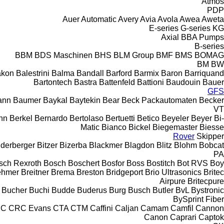
Atmos
PDP
Auer
Automatic
Avery
Avia
Avola
Awea
Aweta
E-series
G-series
KG
Axial
BBA Pumps
B-series
BBM
BDS Maschinen
BHS
BLM Group
BMF
BMS
BOMAG
BM
BW
akon
Balestrini
Balma
Bandall
Barford
Barmix
Baron
Barriquand
Bartontech
Bastra
Battenfeld
Battioni
Baudouin
Bauer
GFS
ann
Baumer
Baykal
Baytekin
Bear
Beck Packautomaten
Becker
VT
nn
Berkel
Bernardo
Bertolaso
Bertuetti
Betico
Beyeler
Beyer
Bi-
Matic
Bianco
Bickel
Biegemaster
Biesse
Rover
Skipper
nderberger
Bitzer
Bizerba
Blackmer
Blagdon
Blitz
Blohm
Bobcat
PA
sch Rexroth
Bosch
Boschert
Bosfor
Boss
Bostitch
Bot RVS
Boy
ehmer
Breitner
Brema
Breston
Bridgeport
Brio Ultrasonics
Britec
Airpure
Britecpure
Bucher
Buchi
Budde
Buderus
Burg
Busch
Butler
BvL
Bystronic
BySprint Fiber
NC
CRC Evans
CTA
CTM
Caffini
Caljan
Camam
Camfil
Cannon
Canon
Caprari
Captok