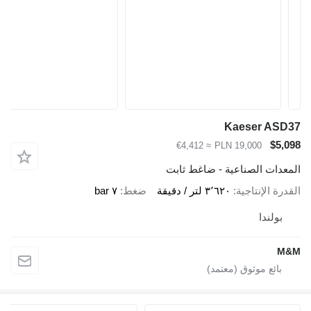
Kaeser ASD37
$5,098
≈ €4,412
PLN 19,000
المعدات الصناعية - ضاغط ثابت
القدرة الإنتاجية
٣٬٦٢٠ لتر / دقيقة
ضغط
٧ bar
بولندا
M&M