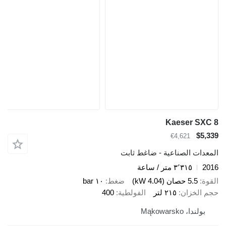
Kaeser SXC 8
$5,339
€4,621
المعدات الصناعية - ضاغط ثابت
2016
٣٬٣١٥ متر / ساعة
القوة
5.5 حصان (4.04 kW)
ضغط
١٠ bar
حجم الخزان
٢١٥ لتر
الفولطية
400
بولندا، Mąkowarsko