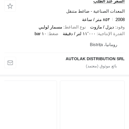
السعر عند الطلب
المعدات الصناعية - ضاغط متنقل
2008
٨٥٣ متر / ساعة
وقود
ديزل / مازوت
نوع الضاغط
مسمار لولبي
القدرة الإنتاجية
١١٬٠٠٠ لتر / دقيقة
ضغط
١٠ bar
رومانيا، Bistrița
AUTOLAK DISTRIBUTION SRL