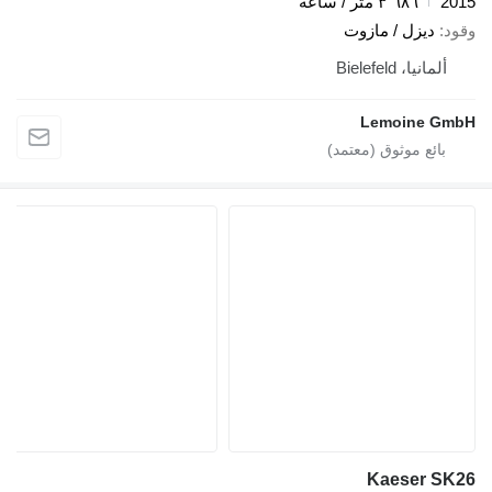
2015
٣٬٦٨٦ متر / ساعة
وقود
ديزل / مازوت
ألمانيا، Bielefeld
Lemoine GmbH
Kaeser SK26