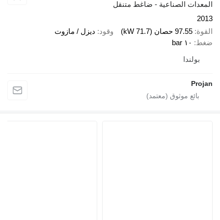
المعدات الصناعية - ضاغط متنقل
2013
القوة
97.55 حصان (71.7 kW)
وقود
ديزل / مازوت
ضغط
١٠ bar
بولندا
Projan