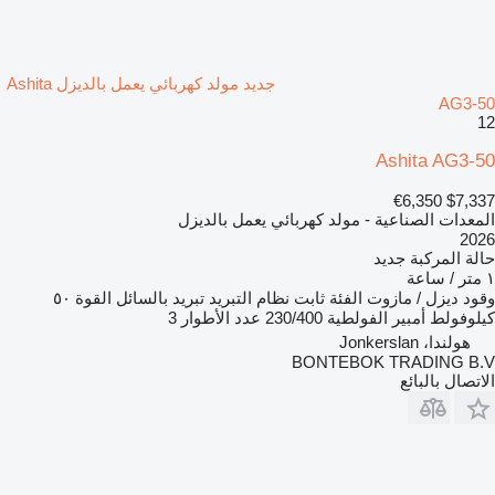
جديد مولد كهربائي يعمل بالديزل Ashita
AG3-50
12
Ashita AG3-50
€6,350
$7,337
المعدات الصناعية - مولد كهربائي يعمل بالديزل
2026
حالة المركبة
جديد
١ متر / ساعة
وقود
ديزل / مازوت
الفئة
ثابت
نظام التبريد
تبريد بالسائل
القوة
٥٠
كيلوفولط أمبير
الفولطية
230/400
عدد الأطوار
3
هولندا، Jonkerslan
BONTEBOK TRADING B.V
الاتصال بالبائع