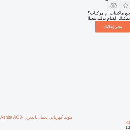
بيع ماكينات أم مركبات؟
يمكنك القيام بذلك معنا!
نشر إعلانك
مولد كهربائي يعمل بالديزل Ashita AG3-
80
10