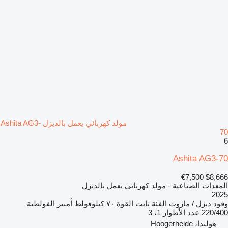
مولد كهربائي يعمل بالديزل Ashita AG3-
70
6
Ashita AG3-70
€7,500
$8,666
المعدات الصناعية - مولد كهربائي يعمل بالديزل
2025
وقود
ديزل / مازوت
الفئة
ثابت
القوة
٧٠ كيلوفولط أمبير
الفولطية
220/400
عدد الأطوار
1، 3
هولندا، Hoogerheide