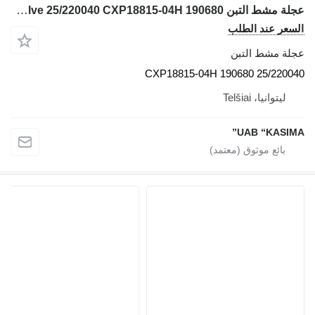
عجلة مشط التبن JCB Cushion block valve 25/220040 CXP18815-04H 190680 لـ حفارة JCB JS130W
السعر عند الطلب
عجلة مشط التبن
25/220040 CXP18815-04H 190680
ليتوانيا، Telšiai
UAB “KASIMA”