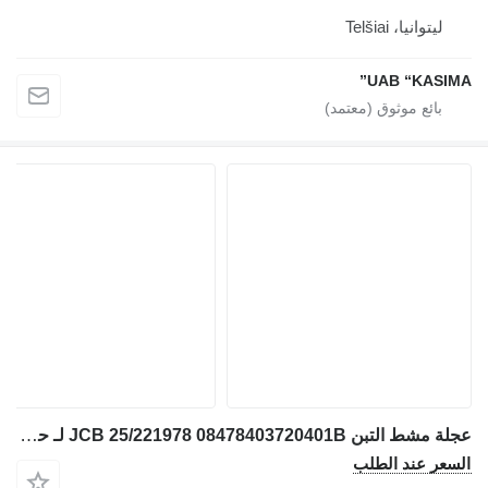
ليتوانيا، Telšiai
UAB “KASIMA”
عجلة مشط التبن JCB 25/221978 08478403720401B لـ حفارة JCB JS130W
السعر عند الطلب