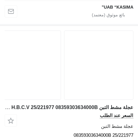
UAB “KASIMA”
عجلة مشط التبن JCB H.B.C.V 25/221977 08359303634000B لـ حفارة JCB JS130W
السعر عند الطلب
عجلة مشط التبن
25/221977 08359303634000B