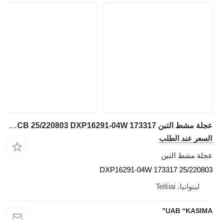
عجلة مشط التبن JCB 25/220803 DXP16291-04W 173317 لـ حفارة JCB JS130W
السعر عند الطلب
عجلة مشط التبن
25/220803 DXP16291-04W 173317
ليتوانيا، Telšiai
UAB “KASIMA”