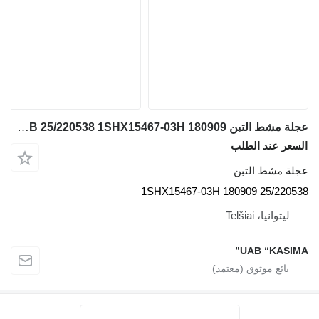
عجلة مشط التبن JCB 25/220538 1SHX15467-03H 180909 لـ حفارة JCB JS130W
السعر عند الطلب
عجلة مشط التبن
25/220538 1SHX15467-03H 180909
ليتوانيا، Telšiai
UAB “KASIMA”