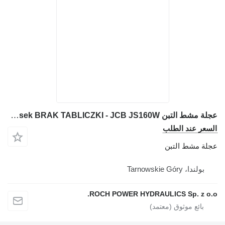
عجلة مشط التبن NN 7sek BRAK TABLICZKI - JCB JS160W لـ حفارة JCB JS160W
السعر عند الطلب
عجلة مشط التبن
بولندا، Tarnowskie Góry
ROCH POWER HYDRAULICS Sp. z o.o.