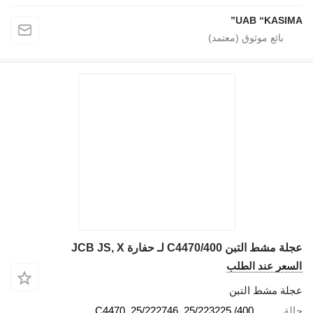
UAB “KASIMA”
عجلة مشط التبن 400/C4470 لـ حفارة JCB JS, X
السعر عند الطلب
عجلة مشط التبن
حالة
400/C4470, 25/222746, 25/223225,