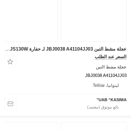
عجلة مشط التبن JBJ0038 A41104JJ03 لـ حفارة JCB JS130W
السعر عند الطلب
عجلة مشط التبن
JBJ0038 A41104JJ03
ليتوانيا، Telšiai
UAB “KASIMA”