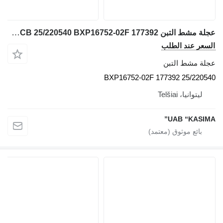
عجلة مشط التبن JCB 25/220540 BXP16752-02F 177392 لـ حفارة JCB JS130W
السعر عند الطلب
عجلة مشط التبن
25/220540 BXP16752-02F 177392
ليتوانيا، Telšiai
UAB “KASIMA”