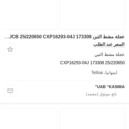
عجلة مشط التبن JCB 25/220650 CXP16293-04J 173308 لـ حفارة JCB JS130W
السعر عند الطلب
عجلة مشط التبن
25/220650 CXP16293-04J 173308
ليتوانيا، Telšiai
UAB “KASIMA”