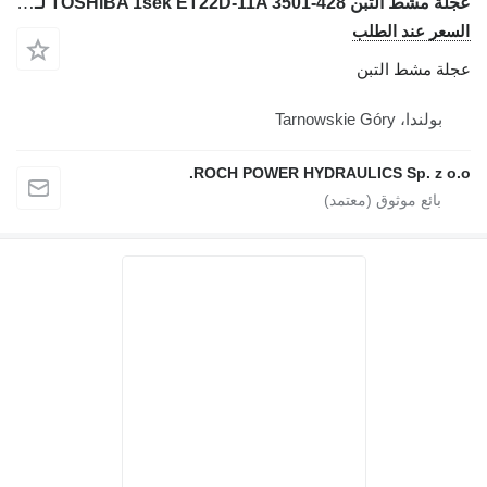
عجلة مشط التبن TOSHIBA 1sek ET22D-11A 3501-428 لـ حفارة JCB JS160W
السعر عند الطلب
عجلة مشط التبن
بولندا، Tarnowskie Góry
ROCH POWER HYDRAULICS Sp. z o.o.