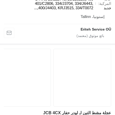
المركبة
401/C2806, 334/J3704, 334/J6443,
جديد
400/J4403, KRJ3515, 334/T0072,...
إستونيا، Tallinn
Eriteh Service OÜ
عجلة مشط التبن لـ لودر حفار JCB 4CX