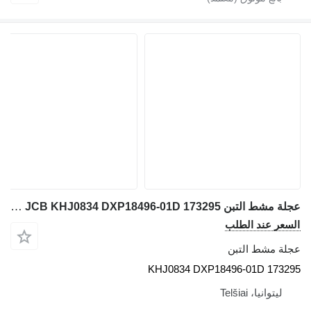
عجلة مشط التبن JCB KHJ0834 DXP18496-01D 173295 لـ حفارة JCB JS130W
السعر عند الطلب
عجلة مشط التبن
KHJ0834 DXP18496-01D 173295
ليتوانيا، Telšiai