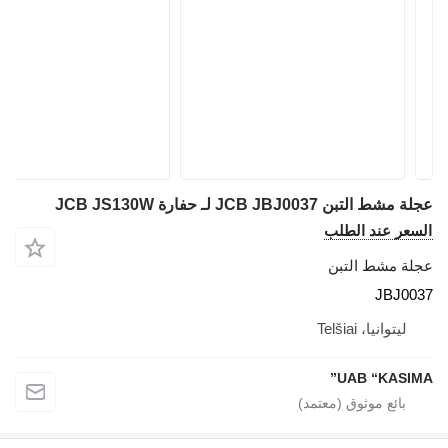
عجلة مشط التبن JCB JBJ0037 لـ حفارة JCB JS130W
السعر عند الطلب
عجلة مشط التبن
JBJ0037
ليتوانيا، Telšiai
UAB “KASIMA”