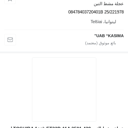
عجلة مشط التبن
25/221978 08478403720401B
ليتوانيا، Telšiai
UAB “KASIMA”