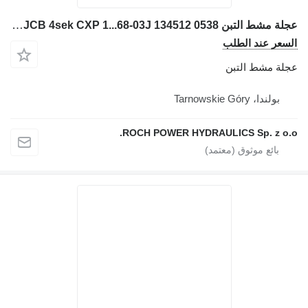
عجلة مشط التبن JCB 4sek CXP 1...68-03J 134512 0538 لـ حفارة JCB JS160W
السعر عند الطلب
عجلة مشط التبن
بولندا، Tarnowskie Góry
ROCH POWER HYDRAULICS Sp. z o.o.