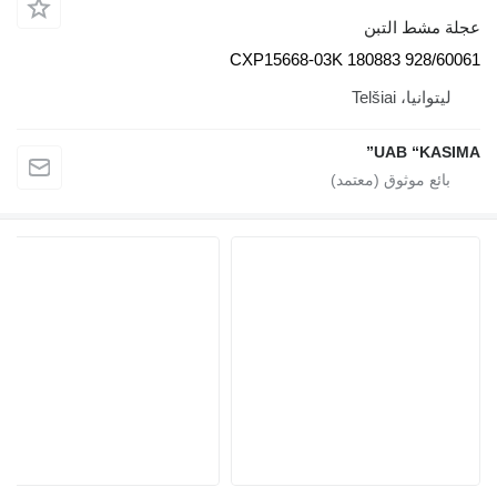
عجلة مشط التبن
928/60061 CXP15668-03K 180883
ليتوانيا، Telšiai
UAB “KASIMA”