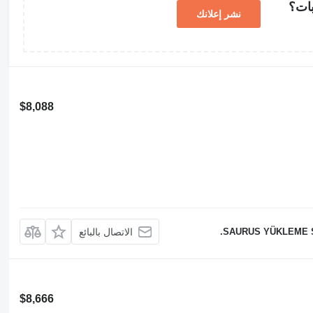
بات؟
نشر إعلانك
$8,088
SAURUS YÜKLEME Sİ
الاتصال بالبائع
$8,666