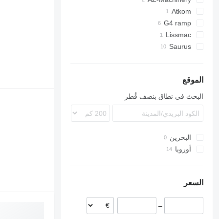
AZ RAMP
Atkom
G4 ramp
Lissmac
Saurus
الموقع
البحث في نطاق بنصف قُطر
البحرين
أوروبا
إيطاليا
فرنسا
السعر
هولندا
السويد
–
البرتغال