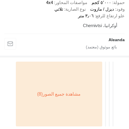
حمولة
٥٬٠٠٠ كجم
مواصفات المحاور
4x4
وقود
ديزل / مازوت
نوع الصارية
ثلاثي
علو ارتفاع للرفع
٣٫٠٦ متر
أوكرانيا، Chernivtsi
Aleanda