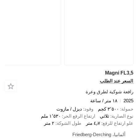
Magni FL3,5
السعر عند الطلب
رافعة شوكية لطرق وعرة
2025
١٨ متر / ساعة
حمولة
٣٬٥٠٠ كجم
وقود
ديزل / مازوت
نوع الصارية
ثلاثي
ارتفاع الرفع الحر
١٬٥٣٠ ملم
علو ارتفاع للرفع
٤٫٧ متر
طول الشوكة
٢ متر
ألمانيا، Friedberg-Derching