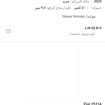
2024
حالة المركبة
جديد
حمولة
٥٬٠٠٠ كجم
علو ارتفاع للرفع
٣٫٧ متر
هولندا، Nieuw Vennep
Lift-IQ B.V.
Fiat 25114