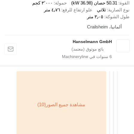
القوة
50.31 حصان (36.98 kW)
حمولة
٣٬٠٠٠ كجم
نوع الصارية
ثلاثي
علو ارتفاع للرفع
٤٫٧٦ متر
طول الشوكة
٣٫٠٥ متر
ألمانيا، Crailsheim
Hanselmann GmbH
6
سنوات في Machineryline