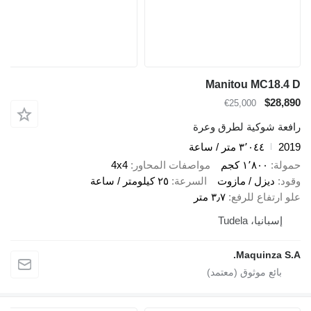
Manitou MC18.4 D
$28,890
€25,000
رافعة شوكية لطرق وعرة
2019
٣٬٠٤٤ متر / ساعة
حمولة
١٬٨٠٠ كجم
مواصفات المحاور
4x4
وقود
ديزل / مازوت
السرعة
٢٥ كيلومتر / ساعة
علو ارتفاع للرفع
٣٫٧ متر
إسبانيا، Tudela
Maquinza S.A.