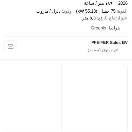
2026
١٨٩ متر / ساعة
القوة
75 حصان (55.13 kW)
وقود
ديزل / مازوت
علو ارتفاع للرفع
٥٫٥ متر
هولندا، Groenlo
PFEIFER Sales BV