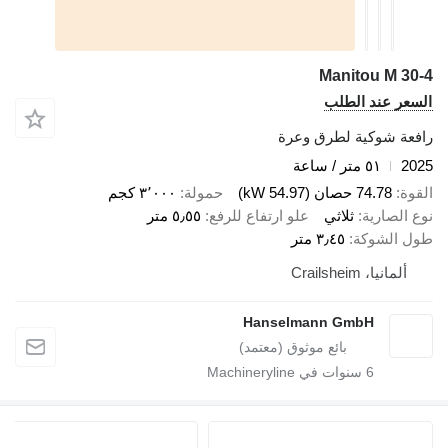
Manitou M 30-4
السعر عند الطلب
رافعة شوكية لطرق وعرة
2025
٥١ متر / ساعة
القوة
74.78 حصان (54.97 kW)
حمولة
٣٬٠٠٠ كجم
نوع الصارية
ثلاثي
علو ارتفاع للرفع
٥٫٥٥ متر
طول الشوكة
٣٫٤٥ متر
ألمانيا، Crailsheim
Hanselmann GmbH
6
سنوات في Machineryline