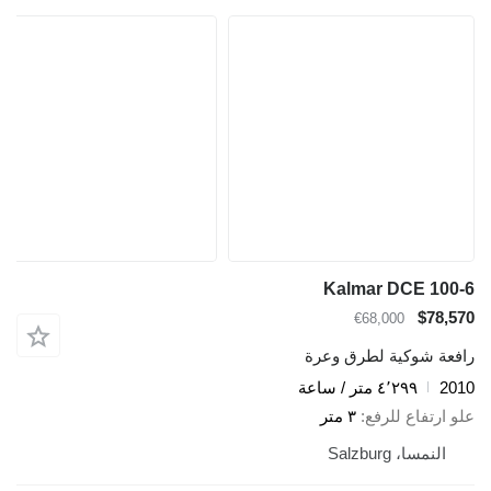
Kalmar DCE 100-6
$78,570
€68,000
رافعة شوكية لطرق وعرة
2010
٤٬٢٩٩ متر / ساعة
علو ارتفاع للرفع
٣ متر
النمسا، Salzburg