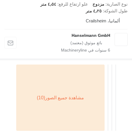
نوع الصارية
مزدوج
علو ارتفاع للرفع
٤٫٥٤ متر
طول الشوكة
٤٫٢٥ متر
ألمانيا، Crailsheim
Hanselmann GmbH
6
سنوات في Machineryline