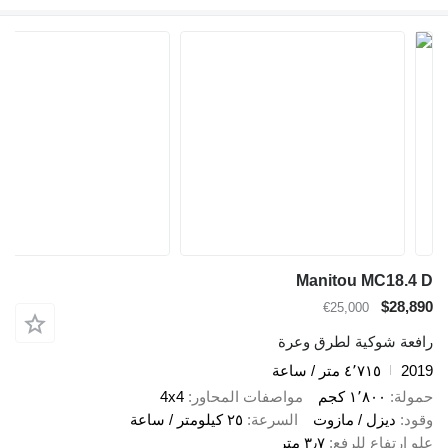
Manitou MC18.4 D
$28,890
€25,000
رافعة شوكية لطرق وعرة
2019
٤٬٧١٥ متر / ساعة
حمولة
١٬٨٠٠ كجم
مواصفات المحاور
4x4
وقود
ديزل / مازوت
السرعة
٢٥ كيلومتر / ساعة
علو ارتفاع للرفع
٣٫٧ متر