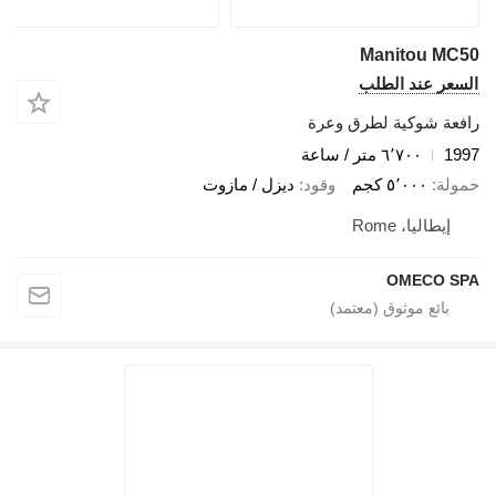
Manitou MC50
السعر عند الطلب
رافعة شوكية لطرق وعرة
1997
٦٬٧٠٠ متر / ساعة
حمولة
٥٬٠٠٠ كجم
وقود
ديزل / مازوت
إيطاليا، Rome
OMECO SPA