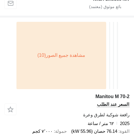
Manitou M 70-2
السعر عند الطلب
رافعة شوكية لطرق وعرة
2025
٦٢ متر / ساعة
القوة
76.14 حصان (55.96 kW)
حمولة
٧٬٠٠٠ كجم