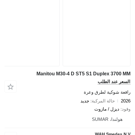
Manitou M30-4 D ST5 S1 Duplex 3700 MM
السعر عند الطلب
رافعة شوكية لطرق وعرة
2026
حالة المركبة
جديد
وقود
ديزل / مازوت
هولندا، SUMAR
W&H Smedes N.V.