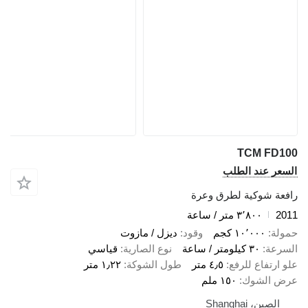
TCM FD100
السعر عند الطلب
رافعة شوكية لطرق وعرة
2011
٣٬٨٠٠ متر / ساعة
حمولة
١٠٬٠٠٠ كجم
وقود
ديزل / مازوت
السرعة
٣٠ كيلومتر / ساعة
نوع الصارية
قياسي
علو ارتفاع للرفع
٤٫٥ متر
طول الشوكة
١٫٢٢ متر
عرض الشوك
١٥٠ ملم
الصين، Shanghai