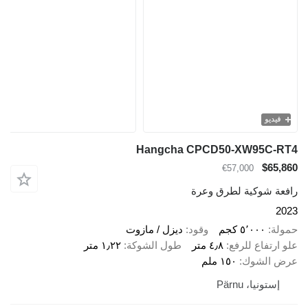
فيديو
Hangcha CPCD50-XW95C-RT4
$65,860
€57,000
رافعة شوكية لطرق وعرة
2023
حمولة
٥٬٠٠٠ كجم
وقود
ديزل / مازوت
علو ارتفاع للرفع
٤٫٨ متر
طول الشوكة
١٫٢٢ متر
عرض الشوك
١٥٠ ملم
إستونيا، Pärnu