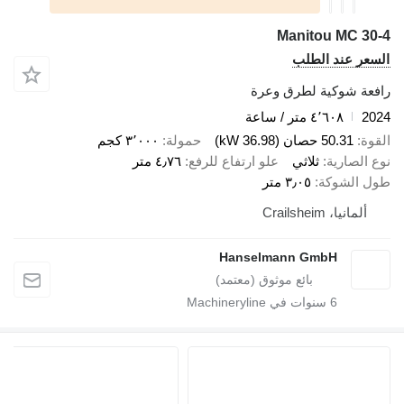
Manitou MC 30-4
السعر عند الطلب
رافعة شوكية لطرق وعرة
2024
٤٬٦٠٨ متر / ساعة
القوة
50.31 حصان (36.98 kW)
حمولة
٣٬٠٠٠ كجم
نوع الصارية
ثلاثي
علو ارتفاع للرفع
٤٫٧٦ متر
طول الشوكة
٣٫٠٥ متر
ألمانيا، Crailsheim
Hanselmann GmbH
6
سنوات في Machineryline