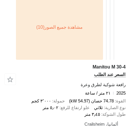
Manitou M 30-4
السعر عند الطلب
رافعة شوكية لطرق وعرة
2025
٢١ متر / ساعة
القوة
74.78 حصان (54.97 kW)
حمولة
٣٬٠٠٠ كجم
نوع الصارية
ثلاثي
علو ارتفاع للرفع
٥٫٠٢ متر
طول الشوكة
٣٫٤٥ متر
ألمانيا، Crailsheim