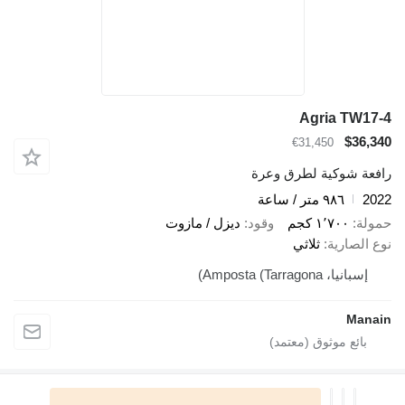
Agria TW17-4
$36,340
€31,450
رافعة شوكية لطرق وعرة
2022
٩٨٦ متر / ساعة
حمولة
١٬٧٠٠ كجم
وقود
ديزل / مازوت
نوع الصارية
ثلاثي
إسبانيا، Amposta (Tarragona)
Manain