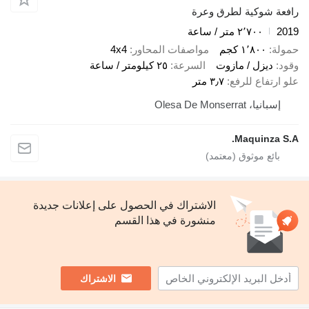
رافعة شوكية لطرق وعرة
2019
٢٬٧٠٠ متر / ساعة
حمولة
١٬٨٠٠ كجم
مواصفات المحاور
4x4
وقود
ديزل / مازوت
السرعة
٢٥ كيلومتر / ساعة
علو ارتفاع للرفع
٣٫٧ متر
إسبانيا، Olesa De Monserrat
Maquinza S.A.
الاشتراك في الحصول على إعلانات جديدة
منشورة في هذا القسم
الاشتراك