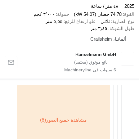
2025
٤٨ متر / ساعة
القوة
74.78 حصان (54.97 kW)
حمولة
٣٬٠٠٠ كجم
نوع الصارية
ثلاثي
علو ارتفاع للرفع
٥٫٥٤ متر
طول الشوكة
٣٫٤٥ متر
ألمانيا، Crailsheim
Hanselmann GmbH
6
سنوات في Machineryline