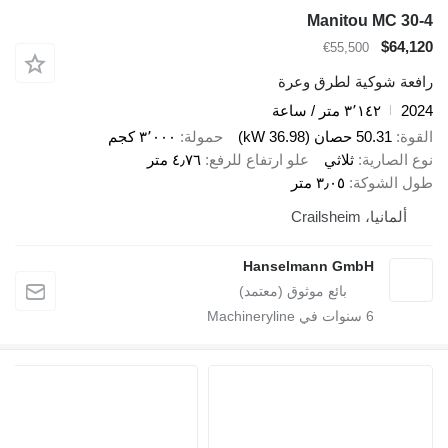
Manitou MC 30-4
$64,120
€55,500
رافعة شوكية لطرق وعرة
2024
٣٬١٤٢ متر / ساعة
القوة
50.31 حصان (36.98 kW)
حمولة
٣٬٠٠٠ كجم
نوع الصارية
ثلاثي
علو ارتفاع للرفع
٤٫٧٦ متر
طول الشوكة
٣٫٠٥ متر
ألمانيا، Crailsheim
Hanselmann GmbH
6
سنوات في Machineryline