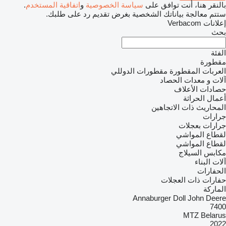
بالنقر هنا، أنت توافق على
سياسة الخصوصية
و
اتفاقية المستخدم
.
ستتم معالجة بياناتك الشخصية بغرض تقديم رد على طلبك.
إعلانات Verbacom
بحث
الفئة
مقطورة
العربات المقطورة مقطورات الدوللي
آلات و معدات الحصاد
حصادات الأعلاف
أعمال الحراثة
المحاريث ذات الاتجاهين
جرارات
جرارات بعجلات
لقطاع المواشي
لقطاع المواشي
مكابس السيلاج
آلات البناء
الحفارات
حفارات ذات العجلات
الماركة
Annaburger
Doll
John Deere
7400
MTZ Belarus
2022