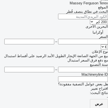
Massey Ferguson
Terex
الموقع
البحث في نطاق بنصف قُطر
البحرين
الأخرى
أوكرانيا
السعر
–
نوع الإعلان
بيع
من الجهة الصانعة
الإيجار الطويل الأمد
الرصيد
على أقساط
استبدال
مع دفع فرق السعر
استبدال
سنة التصنيع
–
Machineryline ID
هل بعض عوامل التصفية مفقودة؟
اقتراح تغيير
نتائج البحث:
-
عرض