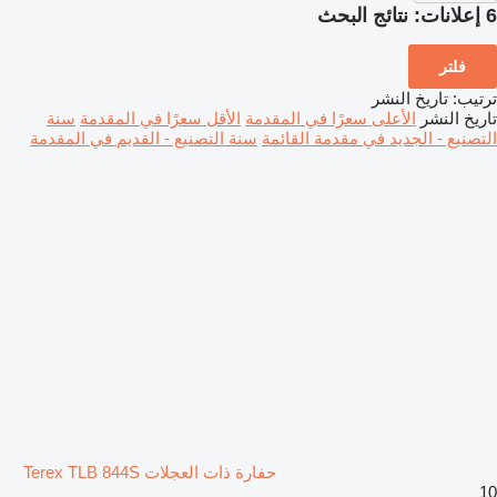
6 إعلانات:
نتائج البحث
فلتر
ترتيب
:
تاريخ النشر
تاريخ النشر
الأعلى سعرًا في المقدمة
الأقل سعرًا في المقدمة
سنة
التصنيع - الجديد في مقدمة القائمة
سنة التصنيع - القديم في المقدمة
حفارة ذات العجلات Terex TLB 844S
10