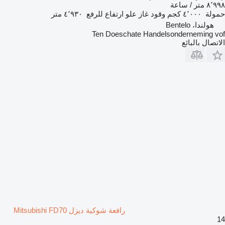
٨٬٩٩٨ متر / ساعة
حمولة
٤٬٠٠٠ كجم
وقود
غاز
علو ارتفاع للرفع
٤٬٩٣٠ متر
هولندا، Bentelo
Ten Doeschate Handelsonderneming vof
الاتصال بالبائع
رافعة شوكية ديزل Mitsubishi FD70
14