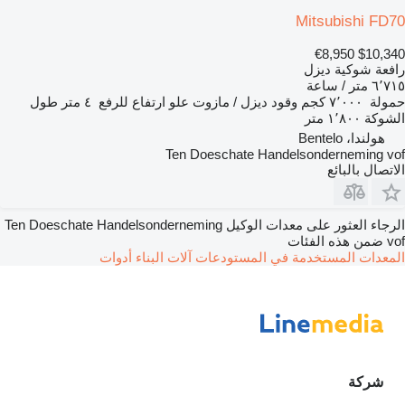
Mitsubishi FD70
€8,950
$10,340
رافعة شوكية ديزل
٦٬٧١٥ متر / ساعة
حمولة
٧٬٠٠٠ كجم
وقود
ديزل / مازوت
علو ارتفاع للرفع
٤ متر
طول
الشوكة
١٬٨٠٠ متر
هولندا، Bentelo
Ten Doeschate Handelsonderneming vof
الاتصال بالبائع
الرجاء العثور على معدات الوكيل Ten Doeschate Handelsonderneming
vof ضمن هذه الفئات
المعدات المستخدمة في المستودعات
آلات البناء
أدوات
شركة