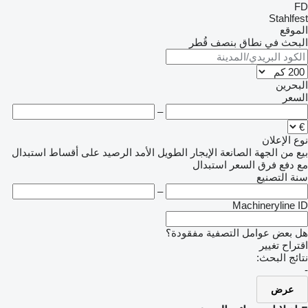
FD
Stahlfest
الموقع
البحث في نطاق بنصف قُطر
البحرين
السعر
–
نوع الإعلان
بيع
من الجهة الصانعة
الإيجار الطويل الأمد
الرصيد
على أقساط
استبدال
مع دفع فرق السعر
استبدال
سنة التصنيع
–
Machineryline ID
هل بعض عوامل التصفية مفقودة؟
اقتراح تغيير
نتائج البحث:
-
عرض