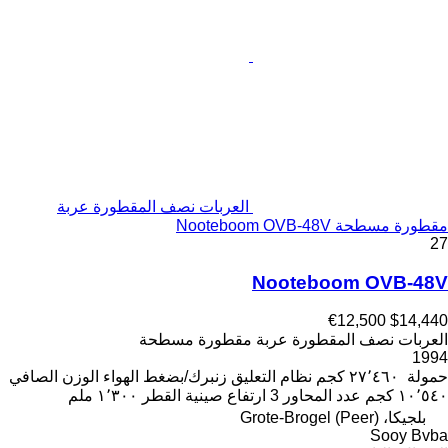
العربات نصف المقطورة عربة
مقطورة مسطحة Nooteboom OVB-48V
27
Nooteboom OVB-48V
€12,500
$14,440
العربات نصف المقطورة عربة مقطورة مسطحة
1994
حمولة
٢٧٬٤٦٠ كجم
نظام التعليق
زنبرك/بضغط الهواء
الوزن الصافي
١٠٬٥٤٠ كجم
عدد المحاور
3
ارتفاع صينية القطر
١٬٣٠٠ ملم
بلجيكا، Grote-Brogel (Peer)
Sooy Bvba