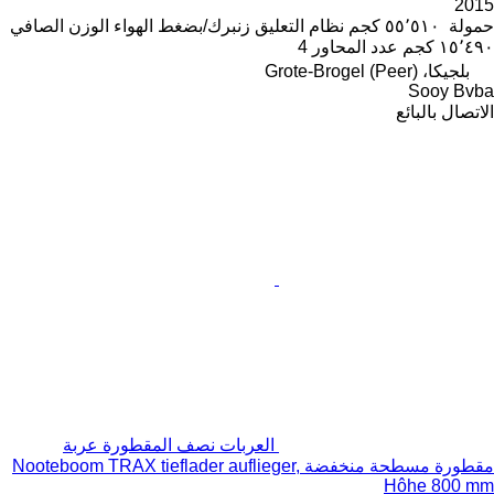
2015
حمولة
٥٥٬٥١٠ كجم
نظام التعليق
زنبرك/بضغط الهواء
الوزن الصافي
١٥٬٤٩٠ كجم
عدد المحاور
4
بلجيكا، Grote-Brogel (Peer)
Sooy Bvba
الاتصال بالبائع
العربات نصف المقطورة عربة
مقطورة مسطحة منخفضة Nooteboom TRAX tieflader auflieger,
Hôhe 800 mm