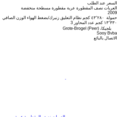
السعر عند الطلب
العربات نصف المقطورة عربة مقطورة مسطحة منخفضة
2009
حمولة
٤٣٬٢٨٠ كجم
نظام التعليق
زنبرك/بضغط الهواء
الوزن الصافي
١٣٬٣٣٠ كجم
عدد المحاور
3
بلجيكا، Grote-Brogel (Peer)
Sooy Bvba
الاتصال بالبائع
العربات نصف المقطورة عربة