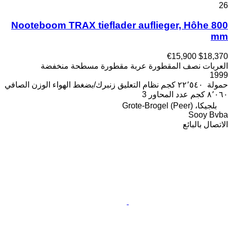
26
Nooteboom TRAX tieflader auflieger, Hôhe 800
mm
€15,900
$18,370
العربات نصف المقطورة عربة مقطورة مسطحة منخفضة
1999
حمولة
٢٢٬٥٤٠ كجم
نظام التعليق
زنبرك/بضغط الهواء
الوزن الصافي
٨٬٠٦٠ كجم
عدد المحاور
3
بلجيكا، Grote-Brogel (Peer)
Sooy Bvba
الاتصال بالبائع