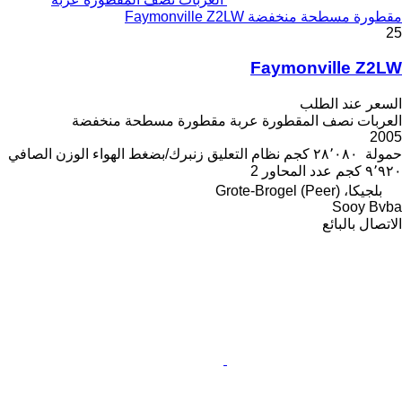
مقطورة مسطحة منخفضة Faymonville Z2LW
25
Faymonville Z2LW
السعر عند الطلب
العربات نصف المقطورة عربة مقطورة مسطحة منخفضة
2005
حمولة
٢٨٬٠٨٠ كجم
نظام التعليق
زنبرك/بضغط الهواء
الوزن الصافي
٩٬٩٢٠ كجم
عدد المحاور
2
بلجيكا، Grote-Brogel (Peer)
Sooy Bvba
الاتصال بالبائع