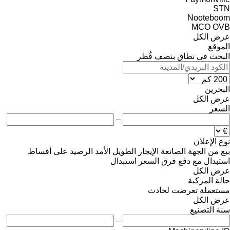
STN
Nooteboom
MCO
OVB
عرض الكل
الموقع
البحث في نطاق بنصف قُطر
البحرين
عرض الكل
السعر
–
نوع الإعلان
بيع
من الجهة الصانعة
الإيجار الطويل الأمد
الرصيد
على أقساط
استبدال مع دفع فرق السعر
استبدال
عرض الكل
حالة المركبة
مستعملة
تعرضت لحادث
عرض الكل
سنة التصنيع
–