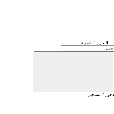
البحرين / العربية
دخول / التسجيل