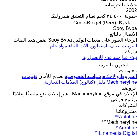
خلاطة الخرسانة
2002
حمولة
٣٤٬٤٠٠ كجم
نظام التعليق
هيدروليكي
بلجيكا، Grote-Brogel (Peer)
Sooy Bvba
الاتصال بالبائع
الرجاء العثور على معدات الوكيل Sooy Bvba ضمن هذه الفئات
العربات نصف المقطورة
آلات البناء
مواد خام
شركة
نبذة عنا
مساعدة
للاتصال بنا
البحرين / العربية
معلومات
الشروط والأحكام
سياسة الخصوصية
نصائح للأمان
تقييمات
Machineryline
دليل (كتالوج) العلامات التجارية
عروضنا
الإعلان في موقع Machineryline.
نشر إعلانك
ضع ملصقًا إعلانيًا
برنامج فرعي
للشركات
مشروعاتنا
Autoline™
Machineryline™
Agroline™
Linemedia Digital ™