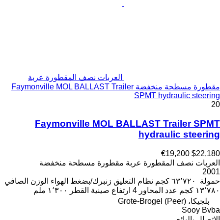
العربات نصف المقطورة عربة
مقطورة مسطحة منخفضة Faymonville MOL BALLAST Trailer
SPMT hydraulic steering
20
Faymonville MOL BALLAST Trailer SPMT
hydraulic steering
€19,200
$22,180
العربات نصف المقطورة عربة مقطورة مسطحة منخفضة
2001
حمولة
٦٣٬٧٢٠ كجم
نظام التعليق
زنبرك/بضغط الهواء
الوزن الصافي
١٣٬٧٨٠ كجم
عدد المحاور
4
ارتفاع صينية القطر
١٬٣٠٠ ملم
بلجيكا، Grote-Brogel (Peer)
Sooy Bvba
الاتصال بالبائع