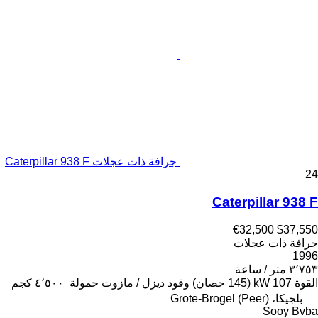
جرافة ذات عجلات Caterpillar 938 F
24
Caterpillar 938 F
€32,500
$37,550
جرافة ذات عجلات
1996
٣٬٧٥٣ متر / ساعة
القوة
107 kW (145 حصان)
وقود
ديزل / مازوت
حمولة
٤٬٥٠٠ كجم
بلجيكا، Grote-Brogel (Peer)
Sooy Bvba