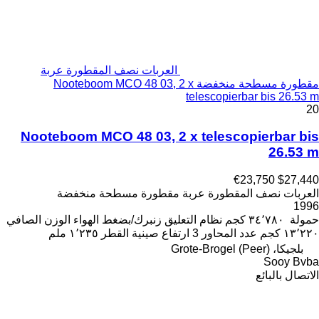
العربات نصف المقطورة عربة
مقطورة مسطحة منخفضة Nooteboom MCO 48 03, 2 x
telescopierbar bis 26.53 m
20
Nooteboom MCO 48 03, 2 x telescopierbar bis
26.53 m
€23,750
$27,440
العربات نصف المقطورة عربة مقطورة مسطحة منخفضة
1996
حمولة
٣٤٬٧٨٠ كجم
نظام التعليق
زنبرك/بضغط الهواء
الوزن الصافي
١٣٬٢٢٠ كجم
عدد المحاور
3
ارتفاع صينية القطر
١٬٢٣٥ ملم
بلجيكا، Grote-Brogel (Peer)
Sooy Bvba
الاتصال بالبائع