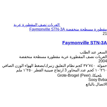
العربات نصف المقطورة عربة
مقطورة مسطحة منخفضة Faymonville STN-3A
21
Faymonville STN-3A
السعر عند الطلب
العربات نصف المقطورة عربة مقطورة مسطحة منخفضة
2004
حمولة
٣٧٬٧٤٠ كجم
نظام التعليق
زنبرك/بضغط الهواء
الوزن الصافي
١٠٬٢٦٠ كجم
عدد المحاور
3
ارتفاع صينية القطر
١٬٢٥٠ ملم
بلجيكا، Grote-Brogel (Peer)
Sooy Bvba
الاتصال بالبائع