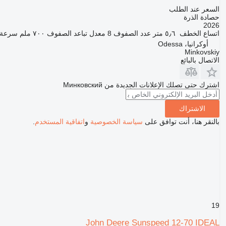
السعر عند الطلب
حصادة الذرة
2026
اتساع الخطف
٥٫٦ متر
عدد الصفوف
8
معدل تباعد الصفوف
٧٠٠ ملم
سرعة 
أوكرانيا، Odessa
Minkovskiy
الاتصال بالبائع
اشترك حتى تصلك الإعلانات الجديدة من Минковский
الاشتراك
بالنقر هنا، أنت توافق على
سياسة الخصوصية
و
اتفاقية المستخدم
.
19
John Deere Sunspeed 12-70 IDEAL