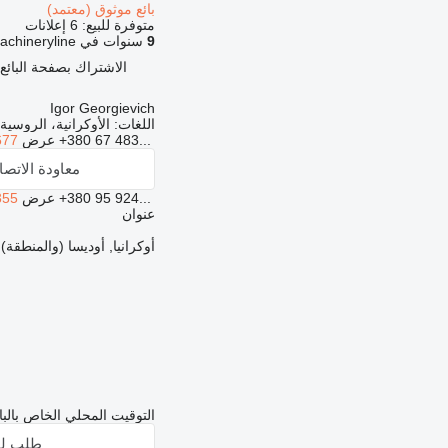
بائع موثوق (معتمد)
متوفرة للبيع:
6 إعلانات
9
سنوات في Machineryline
الاشتراك بصفحة البائع
Igor Georgievich
اللغات:
الأوكرانية، الروسية
+380 67 483...
عرض
677
معاودة الاتص
+380 95 924...
عرض
355
عنوان
أوكرانيا, أوديسا (والمنطقة), esa, Kovalska vulitsya, 1
التوقيت المحلي الخاص بالبائع: 01:40 (T
طلب لق