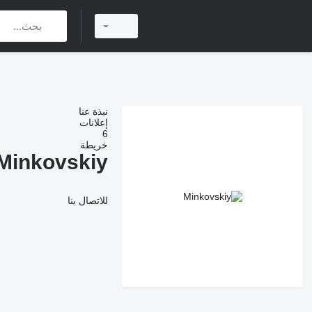
نبذة عنا
إعلانات
6
خريطة
Minkovskiy
للاتصال بنا