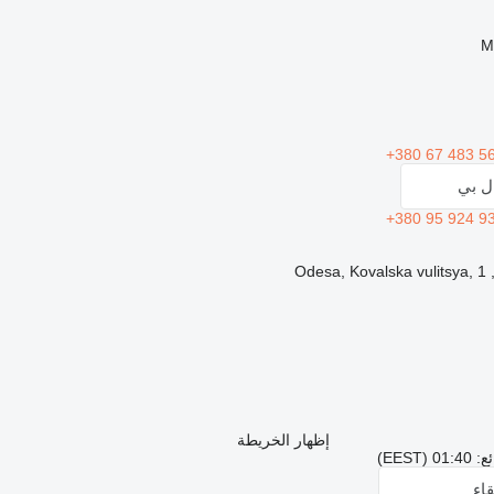
+380 67 483 5
ال بي
+380 95 924 9
Od
إظهار الخريطة
EES)
اء