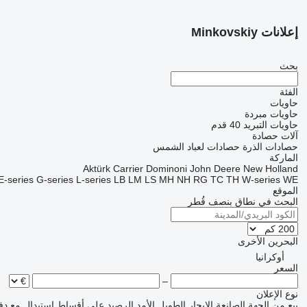
إعلانات Minkovskiy
بحث
الفئة
حاويات
حاويات مبردة
حاويات التبريد 40 قدم
آلات حصادة
حصادات الذرة
حصادات لعباد الشمس
الماركة
Aktürk
Carrier
Dominoni
John Deere
New Holland
E-series
G-series
L-series
LB
LM
LS
MH
NH
RG
TC
TH
W-series
WE
الموقع
البحث في نطاق بنصف قُطر
البحرين
الأخرى
أوكرانيا
السعر
–
نوع الإعلان
بيع
من الجهة الصانعة
الإيجار الطويل الأمد
الرصيد
على أقساط
استبدال مع دف