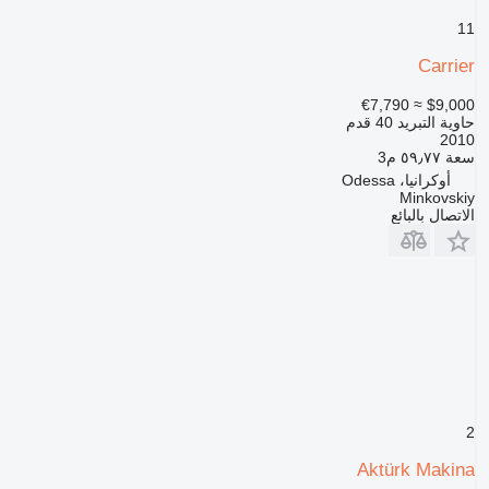
11
Carrier
≈ €7,790
$9,000
حاوية التبريد 40 قدم
2010
سعة
٥٩٫٧٧ م3
أوكرانيا، Odessa
Minkovskiy
الاتصال بالبائع
2
Aktürk Makina