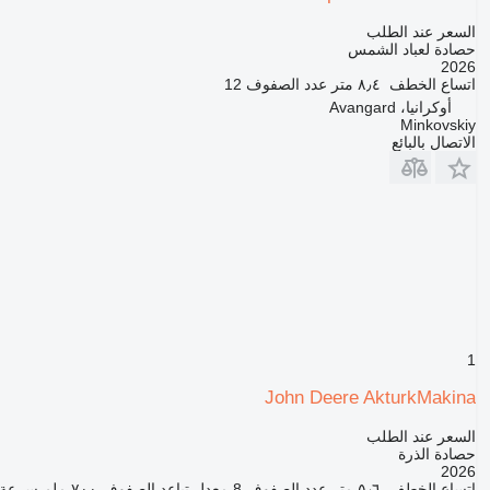
السعر عند الطلب
حصادة لعباد الشمس
2026
اتساع الخطف
٨٫٤ متر
عدد الصفوف
12
أوكرانيا، Avangard
Minkovskiy
الاتصال بالبائع
1
John Deere AkturkMakina
السعر عند الطلب
حصادة الذرة
2026
اتساع الخطف
٥٫٦ متر
عدد الصفوف
8
معدل تباعد الصفوف
٧٠٠ ملم
سرعة 