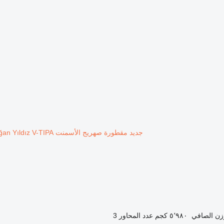
جديد مقطورة صهريج الأسمنت Doğan Yıldız V-TIPA
زن الصافي
٥٬٩٨٠ كجم
عدد المحاور
3