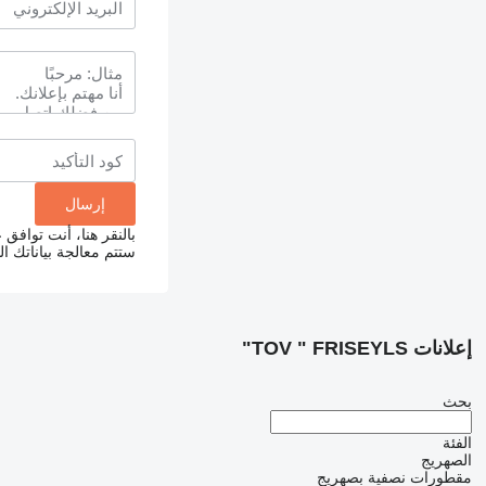
بالنقر هنا، أنت توافق
ستتم معالجة بياناتك 
إعلانات TOV " FRISEYLS"
بحث
الفئة
الصهريج
مقطورات نصفية بصهريج