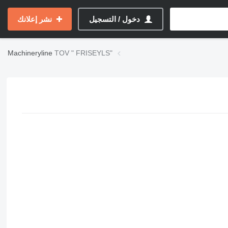
دخول / التسجيل
نشر إعلانك
Machineryline
TOV " FRISEYLS"