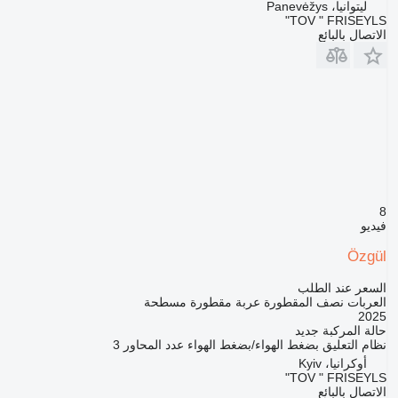
ليتوانيا، Panevėžys
TOV " FRISEYLS"
الاتصال بالبائع
8
فيديو
Özgül
السعر عند الطلب
العربات نصف المقطورة عربة مقطورة مسطحة
2025
حالة المركبة
جديد
نظام التعليق
بضغط الهواء/بضغط الهواء
عدد المحاور
3
أوكرانيا، Kyiv
TOV " FRISEYLS"
الاتصال بالبائع