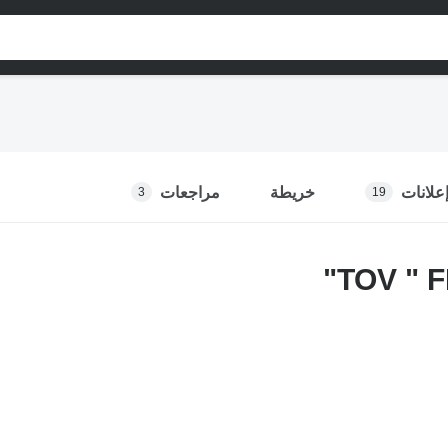
علانات
خريطة
مراجعات
3
19
TOV " F