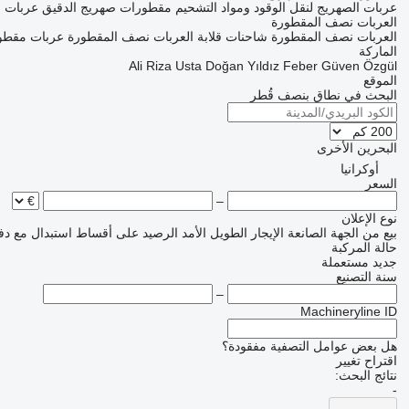
عربات الصهريج لنقل الوقود ومواد التشحيم
مقطورات صهريج الدقيق
عربات ا
العربات نصف المقطورة
العربات نصف المقطورة شاحنات قلابة
العربات نصف المقطورة عربات مقط
الماركة
Ali Riza Usta
Doğan Yıldız
Feber
Güven
Özgül
الموقع
البحث في نطاق بنصف قُطر
البحرين
الأخرى
أوكرانيا
السعر
–
نوع الإعلان
بيع
من الجهة الصانعة
الإيجار الطويل الأمد
الرصيد
على أقساط
استبدال مع دف
حالة المركبة
جديد
مستعملة
سنة التصنيع
–
Machineryline ID
هل بعض عوامل التصفية مفقودة؟
اقتراح تغيير
نتائج البحث:
-