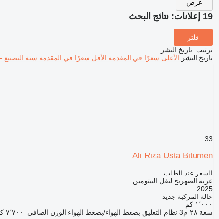
عرض
19 إعلانات:
نتائج البحث
فلتر
ترتيب
:
تاريخ النشر
تاريخ النشر
الأعلى سعرًا في المقدمة
الأقل سعرًا في المقدمة
سنة التصنيع -
33
Ali Riza Usta Bitumen
السعر عند الطلب
عربة الصهريج لنقل البيتومين
2025
حالة المركبة
جديد
١٬٠٠٠ كم
سعة
٢٨ م3
نظام التعليق
بضغط الهواء/بضغط الهواء
الوزن الصافي
٧٬٧٠٠ كجم