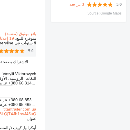
3 مراجعة
5.0
Source: Google Maps
بائع موثوق (معتمد)
متوفرة للبيع:
19 إعلانات
9
سنوات في Machineryline
5.0
الاشتراك بصفحة ال
Vasylii Viktorovych
اللغات:
الروسية، الأوكر
+380 66 314...
عرض
+380 68 853...
عرض
+380 95 465...
عرض
titantrailer.com.ua
x8LQjT4Jh1ovJ45uQ
عنوان
أوكرانيا, كييف (والمنطقة),