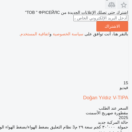
اشترك حتى تصلك الإعلانات الجديدة من ТОВ " ФРІСЕЙЛС"
الاشتراك
بالنقر هنا، أنت توافق على
سياسة الخصوصية
و
اتفاقية المستخدم
.
15
فيديو
Doğan Yıldız V-TIPA
السعر عند الطلب
مقطورة صهريج الأسمنت
2025
حالة المركبة
جديد
حمولة
٣٠٬٠٠٠ كجم
سعة
٢٩ م3
نظام التعليق
بضغط الهواء/بضغط الهواء
الو