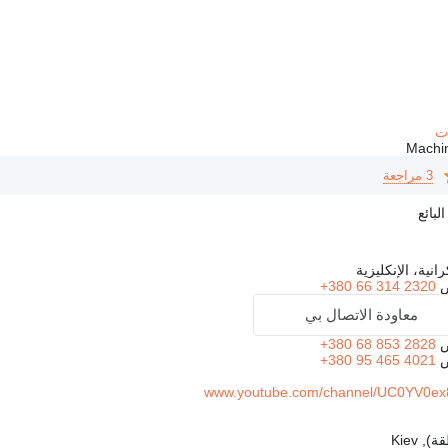
3 مراجعة
بائع
انية، الإنكليزية
+380 66 314 2320
معاودة الاتصال بي
+380 68 853 2828
+380 95 465 4021
www.youtube.com/channel/UC0YV0e
 Kiev