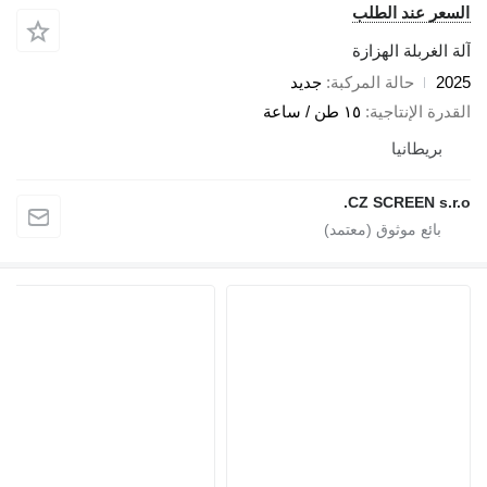
سعر عند الطلب
 الغربلة الهزازة
20
حالة المركبة
جديد
درة الإنتاجية
١٥ طن / ساعة
بريطانيا
CZ SCREEN s.r.