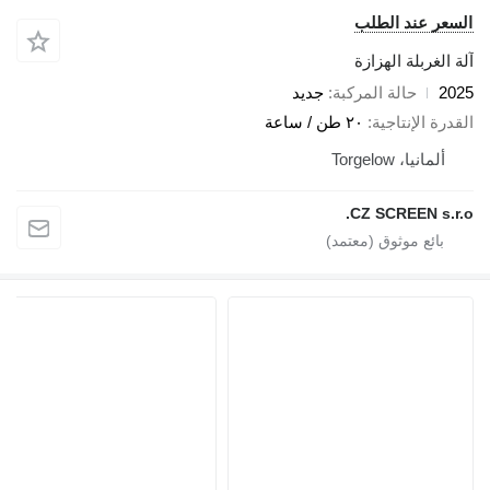
سعر عند الطلب
 الغربلة الهزازة
20
حالة المركبة
جديد
درة الإنتاجية
٢٠ طن / ساعة
ألمانيا، Torgelow
CZ SCREEN s.r.