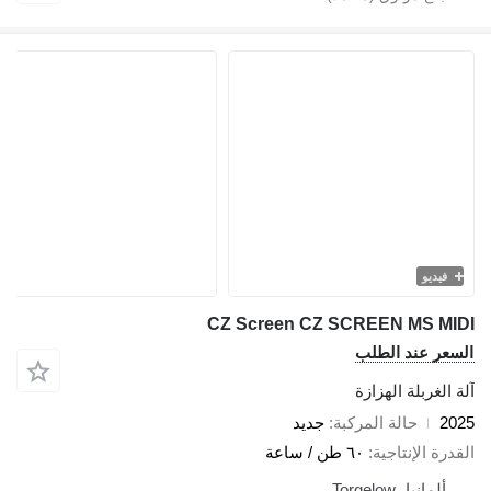
فيديو
CZ Screen CZ SCREEN MS MI
سعر عند الطلب
 الغربلة الهزازة
20
حالة المركبة
جديد
درة الإنتاجية
٦٠ طن / ساعة
ألمانيا، Torgelow