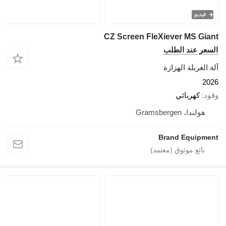
فيديو
CZ Screen FleXiever MS Gia
سعر عند الطلب
 الغربلة الهزازة
20
ود
كهربائي
هولندا، Gramsbergen
Brand Equipme