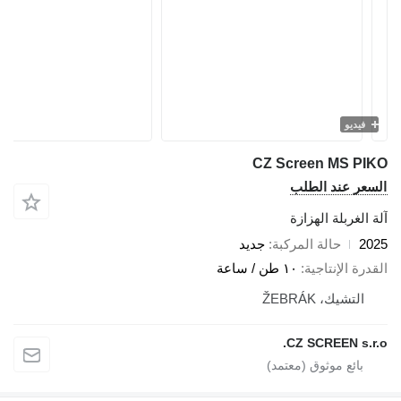
فيديو
CZ Screen MS PI
سعر عند الطلب
 الغربلة الهزازة
20
حالة المركبة
جديد
درة الإنتاجية
١٠ طن / ساعة
التشيك، ŽEBRÁK
CZ SCREEN s.r.