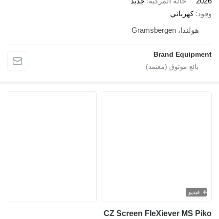
20
حالة المركبة
جديد
ود
كهربائي
هولندا، Gramsbergen
Brand Equipme
فيديو
CZ Screen FleXiever MS Pi