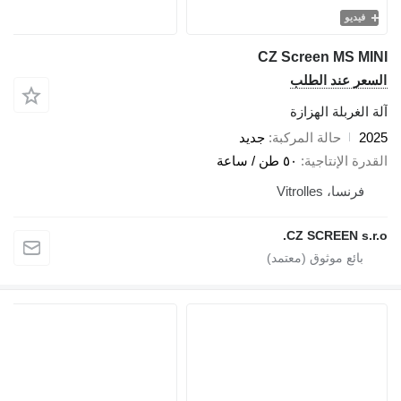
فيديو
CZ Screen MS MI
سعر عند الطلب
 الغربلة الهزازة
20
حالة المركبة
جديد
درة الإنتاجية
٥٠ طن / ساعة
فرنسا، Vitrolles
CZ SCREEN s.r.