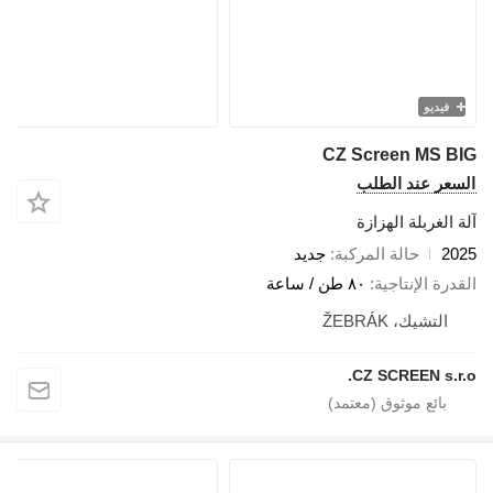
فيديو
CZ Screen MS B
سعر عند الطلب
 الغربلة الهزازة
20
حالة المركبة
جديد
درة الإنتاجية
٨٠ طن / ساعة
التشيك، ŽEBRÁK
CZ SCREEN s.r.