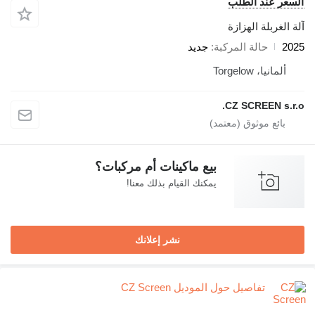
سعر عند الطلب
 الغربلة الهزازة
20
حالة المركبة
جديد
ألمانيا، Torgelow
CZ SCREEN s.r.
بيع ماكينات أم مركبات؟
يمكنك القيام بذلك معنا!
نشر إعلانك
تفاصيل حول الموديل CZ Screen