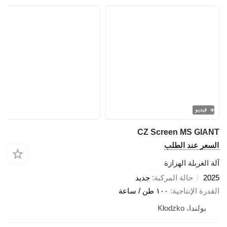
فيديو
CZ Screen MS GIA
سعر عند الطلب
 الغربلة الهزازة
20
حالة المركبة
جديد
درة الإنتاجية
١٠٠ طن / ساعة
بولندا، Kłodzko