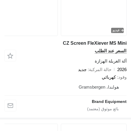
فيديو
CZ Screen FleXiever MS Mi
سعر عند الطلب
 الغربلة الهزازة
20
حالة المركبة
جديد
ود
كهربائي
هولندا، Gramsbergen
Brand Equipme