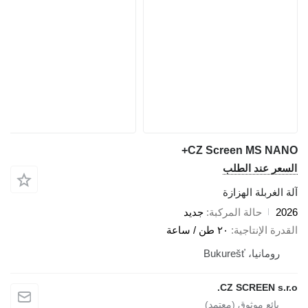
CZ Screen MS NAN
سعر عند الطلب
 الغربلة الهزازة
20
حالة المركبة
جديد
درة الإنتاجية
٢٠ طن / ساعة
رومانيا، Bukurešť
CZ SCREEN s.r.