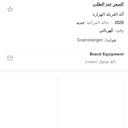
سعر عند الطلب
 الغربلة الهزازة
20
حالة المركبة
جديد
ود
كهربائي
هولندا، Gramsbergen
Brand Equipme