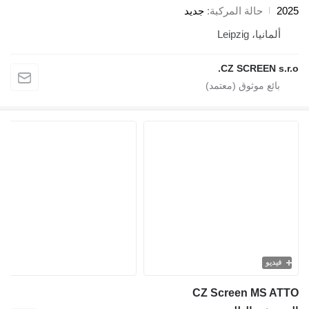
20
حالة المركبة
جديد
ألمانيا، Leipzig
CZ SCREEN s.r.
فيديو
CZ Screen MS AT