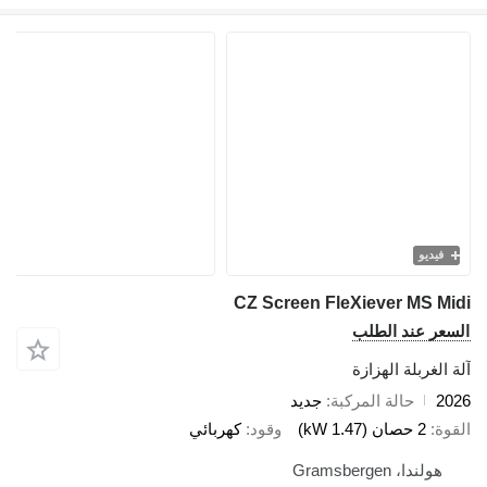
فيديو
CZ Screen FleXiever MS Mi
سعر عند الطلب
 الغربلة الهزازة
20
حالة المركبة
جديد
قوة
2 حصان (1.47 kW)
وقود
كهربائي
هولندا، Gramsbergen