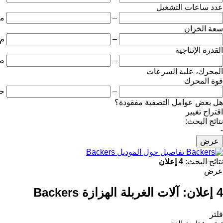
عدد ساعات التشغيل
–
مت
سعة الخزان
–
م3
القدرة الإنتاجية
–
طن
المحرك، علبة السرعات
قوة المحرك
–
ح
هل بعض عوامل التصفية مفقودة؟
اقتراح تغيير
نتائج البحث:
-
عرض
تفاصيل حول الموديل Backers
نتائج البحث:
4 إعلان
عرض
4 إعلان:
آلات الغربلة الهزازة Backers
فلتر