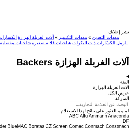
نشر إعلانك
معدات التعدين
»
معدات التكسير
»
آلات الغربلة الهزازة
الكسارات 
الرمل
الكسّارات ذات البكرات
شاحنات قلابة صغيرة
شاحنات مفصلية
آلات الغربلة الهزازة Backers
الفئة
آلات الغربلة الهزازة
عرض الكل
الماركة
لم يتم العثور على نتائج لهذا الاستعلام
ABC
Allu
Ammann
Anaconda
DF
der
BlueMAC
Boratas
CZ Screen
Comec
Conmach
Constmach