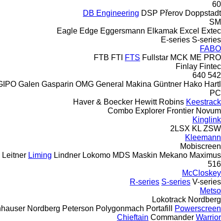
60
DB Engineering
DSP Přerov
Doppstadt
SM
Eagle
Edge
Eggersmann
Elkamak
Excel
Extec
E-series
S-series
FABO
FTB
FTI
FTS
Fullstar
MCK
ME
PRO
Finlay
Fintec
640
542
GIPO
Galen
Gasparin OMG
General Makina
Güntner
Hako
Hartl
PC
Haver & Boecker
Hewitt Robins
Keestrack
Combo
Explorer
Frontier
Novum
Kinglink
2LSX
KL
ZSW
Kleemann
Mobiscreen
Leitner
Liming
Lindner
Lokomo
MDS
Maskin Mekano
Maximus
516
McCloskey
R-series
S-series
V-series
Metso
Lokotrack
Nordberg
hauser
Nordberg
Peterson
Polygonmach
Portafill
Powerscreen
Chieftain
Commander
Warrior