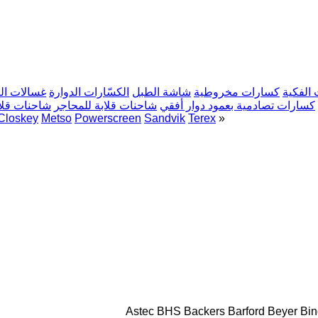
الفكية
كسارات مخروطية
شاشة الطبل
الكسّارات الدوارة
غسالات ال
كسارات تصادمية بعمود دوار أفقي
شاحنات قلابة للمحاجر
شاحنات قلا
Closkey
Metso
Powerscreen
Sandvik
Terex
»
Astec
BHS
Backers
Barford
Beyer
Bin