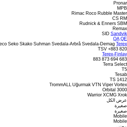
Pronar
MPB
Rimac
Roco
Rubble Master
CS
RM
Rudnick & Enners
SBM
Remax
SID
Sandvik
QA
QE
eco
Seko
Skako
Suhman
Svedala-Arbrå
Svedala-Demag
Terex
TSV
883+
820
Terex-Finlay
883
873
694
683
Terra Select
T5
Tesab
TS
1412
TrommALL
Uğurmak
VTN
Viper
Vortex
Orbital 3000
Warrior
XCMG
Xrok
عرض الكل
صغيرة
صغيرة
Mobile
Mobile
مجنزر