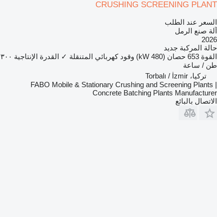
CRUSHING SCREENING PLANT
السعر عند الطلب
آلة صنع الرمل
2026
حالة المركبة
جديد
القوة
653 حصان (480 kW)
وقود
كهربائي
المتنقلة
✓
القدرة الإنتاجية
٣٠٠
طن / ساعة
تركيا، Torbalı / İzmir
FABO Mobile & Stationary Crushing and Screening Plants |
Concrete Batching Plants Manufacturer
الاتصال بالبائع