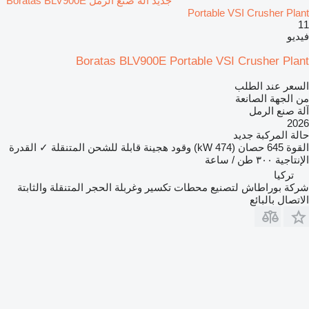
جديد آلة صنع الرمل Boratas BLV900E
Portable VSI Crusher Plant
11
فيديو
Boratas BLV900E Portable VSI Crusher Plant
السعر عند الطلب
من الجهة الصانعة
آلة صنع الرمل
2026
حالة المركبة
جديد
القوة
645 حصان (474 kW)
وقود
هجينة قابلة للشحن
المتنقلة
✓
القدرة
الإنتاجية
٣٠٠ طن / ساعة
تركيا
شركة بوراطاش لتصنيع محطات تكسير وغربلة الحجر المتنقلة والثابتة
الاتصال بالبائع