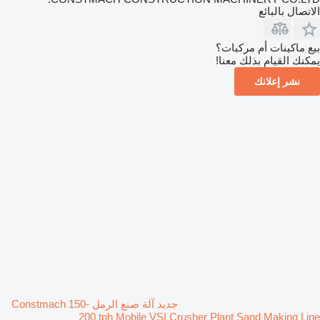
الاتصال بالبائع
بيع ماكينات أم مركبات؟
يمكنك القيام بذلك معنا!
نشر إعلانك
جديد آلة صنع الرمل Constmach 150-
200 tph Mobile VSI Crusher Plant Sand Making Line