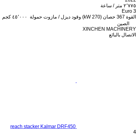
٢٬٧٧٥ متر / ساعة
Euro 3
القوة
367 حصان (270 kW)
وقود
ديزل / مازوت
حمولة
٤٥٬٠٠٠ كجم
الصين
XINCHEN MACHINERY
الاتصال بالبائع
reach stacker Kalmar DRF450
4