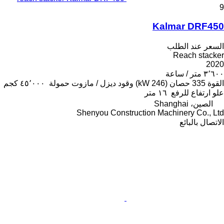
9
Kalmar DRF450
السعر عند الطلب
Reach stacker
2020
٣٬٦٠٠ متر / ساعة
القوة
335 حصان (246 kW)
وقود
ديزل / مازوت
حمولة
٤٥٬٠٠٠ كجم
علو ارتفاع للرفع
١٦ متر
الصين، Shanghai
Shenyou Construction Machinery Co., Ltd
الاتصال بالبائع