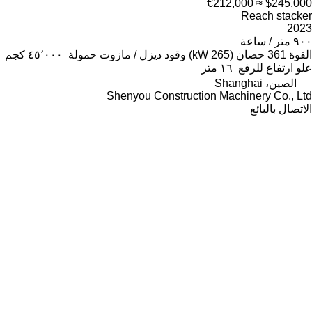
≈ €212,000
$245,000
Reach stacker
2023
٩٠٠ متر / ساعة
القوة
361 حصان (265 kW)
وقود
ديزل / مازوت
حمولة
٤٥٬٠٠٠ كجم
علو ارتفاع للرفع
١٦ متر
الصين، Shanghai
Shenyou Construction Machinery Co., Ltd
الاتصال بالبائع