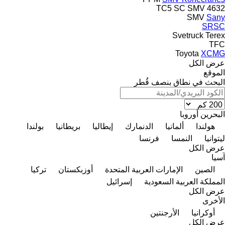
SC
SMV
4632 TC5
SMV
Sany
SRSC
Svetruck
Terex
TFC
Toyota
XCMG
عرض الكل
الموقع
البحث في نطاق بنصف قُطر
البحرين
أوروبا
هولندا
ألمانيا
الدنمارك
إيطاليا
بريطانيا
بولندا
ليتوانيا
النمسا
فرنسا
عرض الكل
آسيا
الصين
الإمارات العربية المتحدة
أوزبكستان
تركيا
المملكة العربية السعودية
إسرائيل
عرض الكل
الأخرى
أوكرانيا
الأرجنتين
عرض الكل