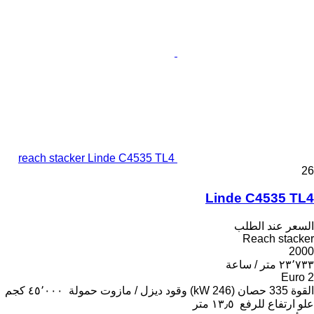
reach stacker Linde C4535 TL4
26
Linde C4535 TL4
السعر عند الطلب
Reach stacker
2000
٢٣٬٧٣٣ متر / ساعة
Euro 2
القوة
335 حصان (246 kW)
وقود
ديزل / مازوت
حمولة
٤٥٬٠٠٠ كجم
علو ارتفاع للرفع
١٣٫٥ متر