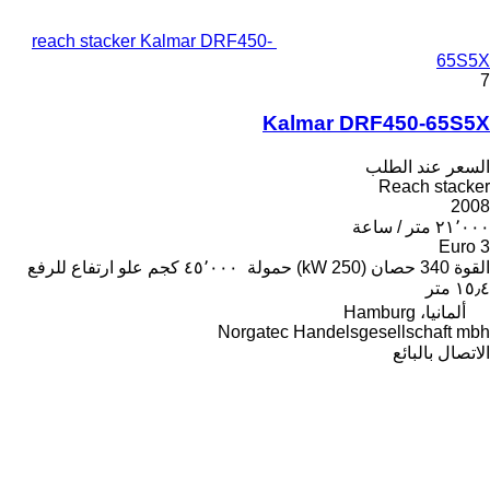
reach stacker Kalmar DRF450-
65S5X
7
Kalmar DRF450-65S5X
السعر عند الطلب
Reach stacker
2008
٢١٬٠٠٠ متر / ساعة
Euro 3
القوة
340 حصان (250 kW)
حمولة
٤٥٬٠٠٠ كجم
علو ارتفاع للرفع
١٥٫٤ متر
ألمانيا، Hamburg
Norgatec Handelsgesellschaft mbh
الاتصال بالبائع