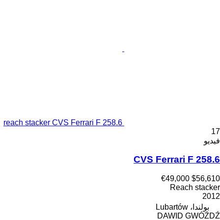
reach stacker CVS Ferrari F 258.6
17
فيديو
CVS Ferrari F 258.6
€49,000
$56,610
Reach stacker
2012
بولندا، Lubartów
DAWID GWÓŹDŹ