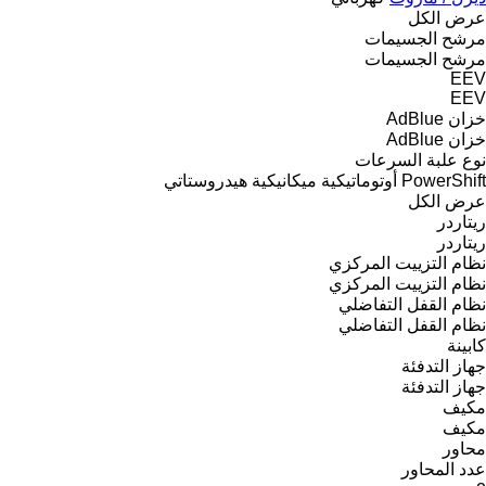
عرض الكل
مرشح الجسيمات
مرشح الجسيمات
EEV
EEV
خزان AdBlue
خزان AdBlue
نوع علبة السرعات
PowerShift
أوتوماتيكية
ميكانيكية
هيدروستاتي
عرض الكل
ريتاردر
ريتاردر
نظام التزييت المركزي
نظام التزييت المركزي
نظام القفل التفاضلي
نظام القفل التفاضلي
كابينة
جهاز التدفئة
جهاز التدفئة
مكيف
مكيف
محاور
عدد المحاور