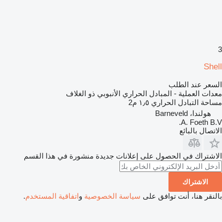
3
Shell
السعر عند الطلب
معدات العملية - المبادل الحراري الأنبوبي ذو الغلاف
مساحة التبادل الحراري
١٫٥ م2
هولندا، Barneveld
A. Foeth B.V.
الاتصال بالبائع
الاشتراك في الحصول على إعلانات جديدة منشورة في هذا القسم
الاشتراك
بالنقر هنا، أنت توافق على
سياسة الخصوصية
و
اتفاقية المستخدم
.