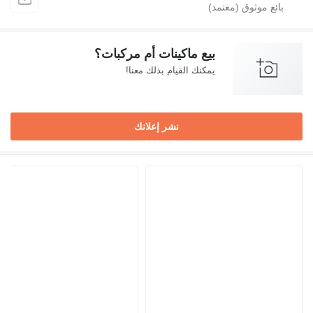
اكينات أم مركبات؟
لقيام بذلك معنا!
نشر إعلانك