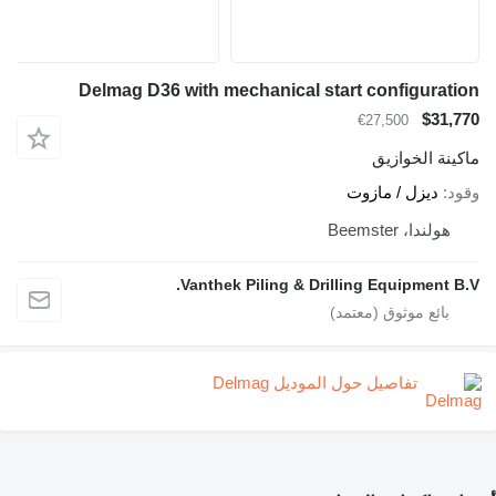
Delmag D36 with mechanica
Vanthek Piling 
Delma