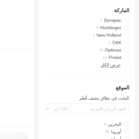
الماركة
Dynapac
Hunklinger
S600
New Holland
O&K
F-series
Optimas
H-series
Probst
عرض الكل
الموقع
البحث في نطاق بنصف قُطر
البحرين
أوروبا