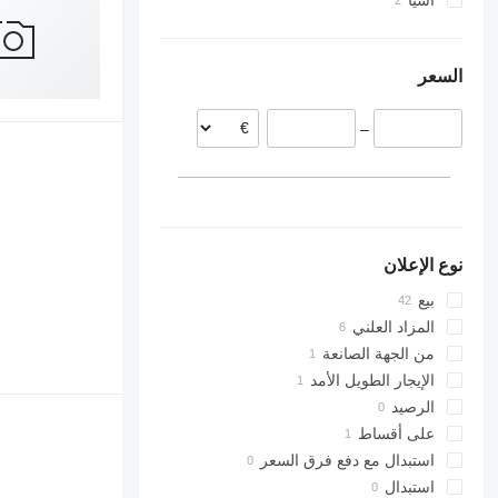
آسيا
ألمانيا
تركيا
بولندا
هولندا
الإمارات العربية المتحدة
السعر
فرنسا
سلوفينيا
–
الدنمارك
النمسا
التشيك
عرض الكل
نوع الإعلان
بيع
المزاد العلني
من الجهة الصانعة
الإيجار الطويل الأمد
الرصيد
على أقساط
استبدال مع دفع فرق السعر
استبدال