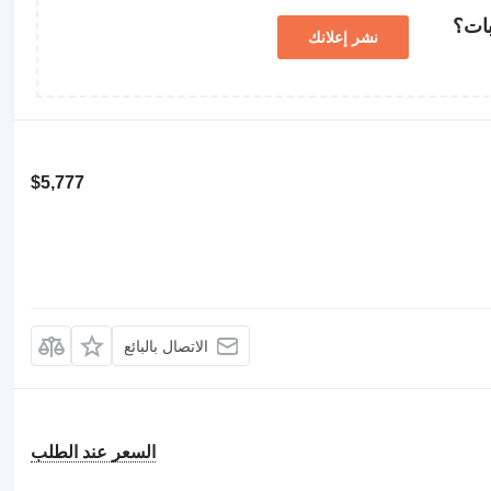
بات؟
نشر إعلانك
$5,777
الاتصال بالبائع
السعر عند الطلب