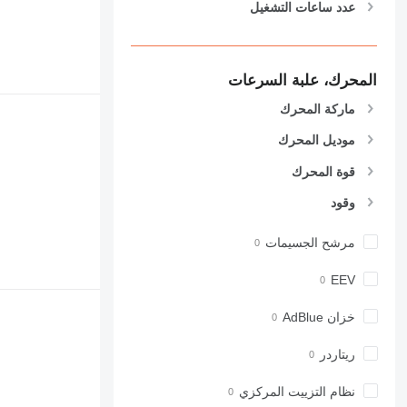
عدد ساعات التشغيل
المحرك، علبة السرعات
ماركة المحرك
موديل المحرك
قوة المحرك
وقود
مرشح الجسيمات
EEV
خزان AdBlue
ريتاردر
نظام التزييت المركزي