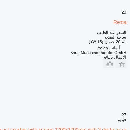
23
Rema
السعر عند الطلب
ساحة التغذية
20.41 حصان (15 kW)
ألمانيا، Aalen
Kauz Maschinenhandel GmbH
الاتصال بالبائع
27
فيديو
pact crusher with screen 1200x1000mm with 3 decks scre