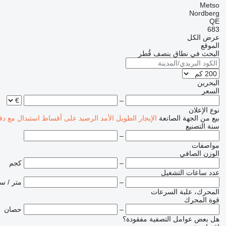
Metso
Nordberg
QE
683
عرض الكل
الموقع
البحث في نطاق بنصف قُطر
البحرين
السعر
–
نوع الإعلان
بيع
من الجهة الصانعة
الإيجار الطويل الأمد
الرصيد
على أقساط
استبدال مع دف
سنة التصنيع
–
مواصفات
الوزن الصافي
–
كجم
عدد ساعات التشغيل
–
متر / س
المحرك، علبة السرعات
قوة المحرك
–
حصان
هل بعض عوامل التصفية مفقودة؟