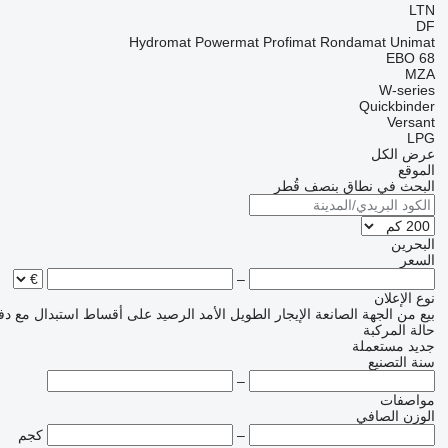
LTN
DF
Hydromat
Powermat
Profimat
Rondamat
Unimat
EBO 68
MZA
W-series
Quickbinder
Versant
LPG
عرض الكل
الموقع
البحث في نطاق بنصف قُطر
البحرين
السعر
–
نوع الإعلان
بيع
من الجهة الصانعة
الإيجار الطويل الأمد
الرصيد
على أقساط
استبدال مع دف
حالة المركبة
جديد
مستعملة
سنة التصنيع
–
مواصفات
الوزن الصافي
–
كجم