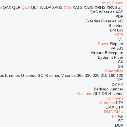
Atlas Copco
S
QAX
QEP
QES
QLT
WEDA
XAHS
XAS
XATS
XAVS
XRHS
XRVS
ZT
QAS
W series
XAS
PDP
E-series
G-series
KG
B-series
BM
BW
GFS
VT
Rover
Skipper
PA
533
Airpure
Britecpure
BySprint Fiber
CK
SR
Caterpillar
ies
E-series
G-series
GC
M-series
V-series
365
330
320
315
160
120
CPS
DZ
FZ
Berlingo
Jumper
C-series
DLT
DS
H-series
Cummins
C-series
KTA
CMX
CTX
DMC
DMU
FP
KF
SC
DCA