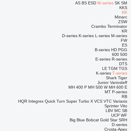
AS
BS
ESD
M-series
SK
SM
KKS
KK
Minarc
ZSW
Crambo
Terminator
KR
D-series
K-series
L-series
M-series
FW
ES
B-series
HD
PGG
600
500
E-series
R-series
DTS
LE
TGM
TGS
K-series
T-series
Shark
Tiger
Junior
Variosteff
MH 400 P
MH 500 W
MH 600 E
MT
P-series
RB
HQR
Integrex
Quick Turn
Super Turbo X
VCS
VTC
Variaxis
Sprinter
Vito
LBV
MC
SB
UCP
WF
Big Blue
Bobcat
Gold Star
SRH
D-series
Crysta-Apex