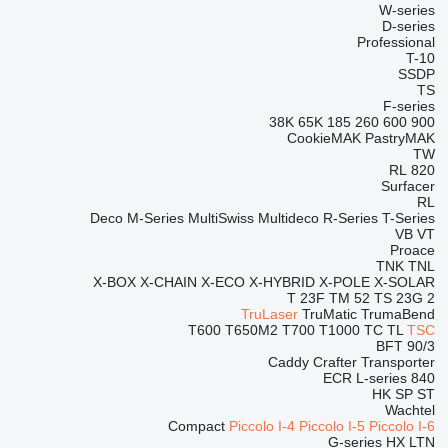
W-series
D-series
Professional
T-10
SSDP
TS
F-series
38K
65K
185
260
600
900
CookieMAK
PastryMAK
TW
RL
820
Surfacer
RL
Deco
M-Series
MultiSwiss
Multideco
R-Series
T-Series
VB
VT
Proace
TNK
TNL
X-BOX
X-CHAIN
X-ECO
X-HYBRID
X-POLE
X-SOLAR
T 23F
TM 52
TS 23G 2
TruLaser
TruMatic
TrumaBend
T600
T650M2
T700
T1000
TC
TL
TSC
BFT 90/3
Caddy
Crafter
Transporter
ECR
L-series
840
HK
SP
ST
Wachtel
Compact
Piccolo I-4
Piccolo I-5
Piccolo I-6
G-series
HX
LTN