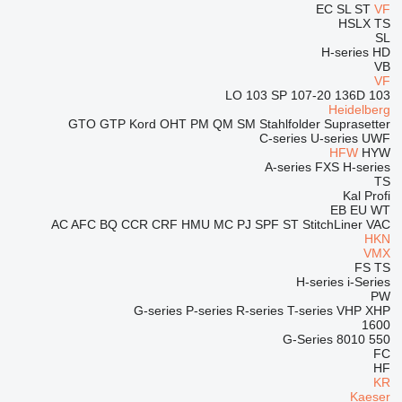
EC
SL
ST
VF
HSLX
TS
SL
H-series
HD
VB
VF
103 SP
107-20
136D
103 LO
Heidelberg
GTO
GTP
Kord
OHT
PM
QM
SM
Stahlfolder
Suprasetter
C-series
U-series
UWF
HFW
HYW
A-series
FXS
H-series
TS
Kal
Profi
EB
EU
WT
AC
AFC
BQ
CCR
CRF
HMU
MC
PJ
SPF
ST
StitchLiner
VAC
HKN
VMX
FS
TS
H-series
i-Series
PW
G-series
P-series
R-series
T-series
VHP
XHP
1600
G-Series
8010
550
FC
HF
KR
Kaeser