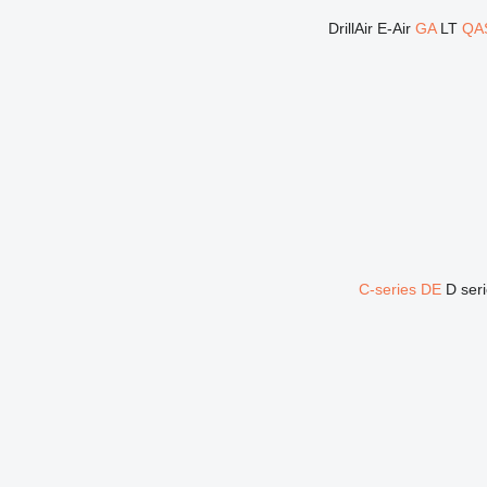
DrillAir
E-Air
GA
LT
QA
C-series
DE
D ser