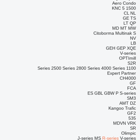
Aero
Condo
KNC 5 1500
CL
NL
GE
TS
LT
QP
MD
MT
MW
Citoborma
Multinak S
NV
LB
GEH
GEP
XQE
V-series
OPTImill
S2R
2500 Series
2800 Series
4000 Series
1100 Series
Expert
Partner
CH4000
GF
FCA
ES
GBL
GBW
P
S-series
SM3
AMT
DZ
Kangoo
Trafic
GF2
535
MDVN
VRK
SR
Olimpic
J-series
MS
R-series
V-series