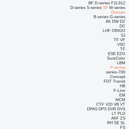
BF
D-series
F2L912
D-series
S-series
SP
W-series
Doosan
B-series
G-series
AK
DW
DZ
DC
LHF
ORIGO
SJ
TF
VF
VSC
TF
ESE
EZG
SureColor
LBM
P-series
700-series
Concept
FDT
Transit
HB
F-Line
EM
MCM
CTF
V20
VB
VT
DPAS
DPS
DVR
DVS
LT
PLD
AKF
ZS
RH
SE
SL
FS