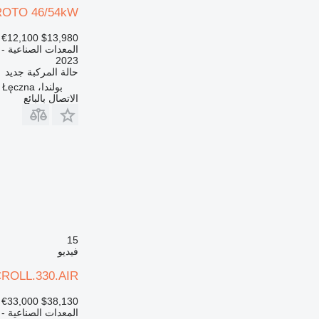
ROTO 46/54kW
€12,100
$13,980
المعدات الصناعية -
2023
حالة المركبة
جديد
بولندا، Łęczna
الاتصال بالبائع
15
فيديو
CROLL.330.AIR
€33,000
$38,130
المعدات الصناعية -