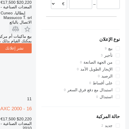
€17,500
$20,220
–
المعدات الصناعية - 
إيطاليا، Cuneo
Massucco T. srl
الاتصال بالبائع
بيع ماكينات أم مرك
نوع الإعلان
يمكنك القيام بذلك م
نشر إعلانك
بيع
تأجير
من الجهة الصانعة
الإيجار الطويل الأمد
الرصيد
على أقساط
استبدال مع دفع فرق السعر
استبدال
11
 AXC 2000 - 16
حالة المركبة
€17,500
$20,220
المعدات الصناعية - 
جديد
2010