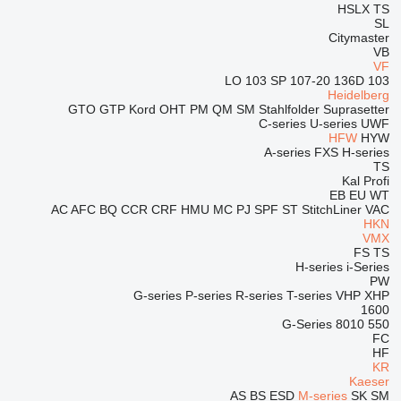
HSLX
TS
SL
Citymaster
VB
VF
103 SP
107-20
136D
103 LO
Heidelberg
GTO
GTP
Kord
OHT
PM
QM
SM
Stahlfolder
Suprasetter
C-series
U-series
UWF
HFW
HYW
A-series
FXS
H-series
TS
Kal
Profi
EB
EU
WT
AC
AFC
BQ
CCR
CRF
HMU
MC
PJ
SPF
ST
StitchLiner
VAC
HKN
VMX
FS
TS
H-series
i-Series
PW
G-series
P-series
R-series
T-series
VHP
XHP
1600
G-Series
8010
550
FC
HF
KR
Kaeser
AS
BS
ESD
M-series
SK
SM