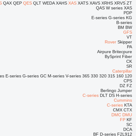
S
QAX
QEP
QES
QLT
WEDA
XAHS
XAS
XATS
XAVS
XRHS
XRVS
ZT
QAS
W series
XAS
PDP
E-series
G-series
KG
B-series
BM
BW
GFS
VT
Rover
Skipper
PA
Airpure
Britecpure
BySprint Fiber
CK
SR
Caterpillar
ies
E-series
G-series
GC
M-series
V-series
365
330
320
315
160
120
CPS
DZ
FZ
Berlingo
Jumper
C-series
DLT
DS
H-series
Cummins
C-series
KTA
CMX
CTX
DMC
DMU
FP
KF
SC
DCA
BF
D-series
F2L912