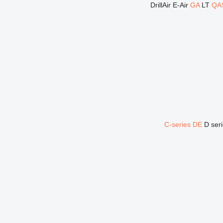
DrillAir
E-Air
GA
LT
QA
C-series
DE
D ser