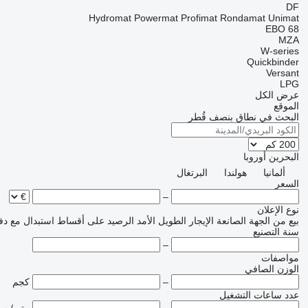
DF
Hydromat
Powermat
Profimat
Rondamat
Unimat
EBO 68
MZA
W-series
Quickbinder
Versant
LPG
عرض الكل
الموقع
البحث في نطاق بنصف قُطر
البحرين
أوروبا
ألمانيا
هولندا
البرتغال
السعر
–
نوع الإعلان
بيع
من الجهة الصانعة
الإيجار الطويل الأمد
الرصيد
على أقساط
استبدال مع دف
سنة التصنيع
–
مواصفات
الوزن الصافي
–
كجم
عدد ساعات التشغيل