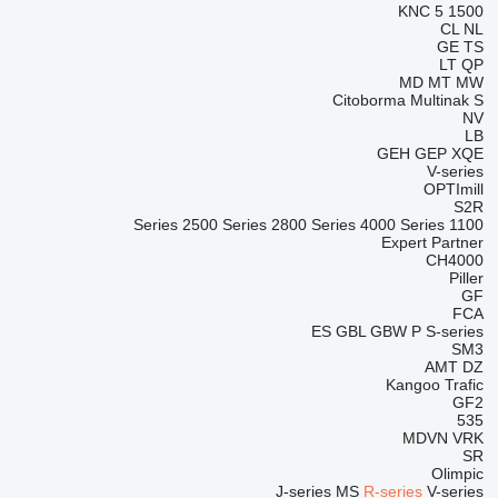
KNC 5 1500
CL
NL
GE
TS
LT
QP
MD
MT
MW
Citoborma
Multinak S
NV
LB
GEH
GEP
XQE
V-series
OPTImill
S2R
2500 Series
2800 Series
4000 Series
1100 Series
Expert
Partner
CH4000
Piller
GF
FCA
ES
GBL
GBW
P
S-series
SM3
AMT
DZ
Kangoo
Trafic
GF2
535
MDVN
VRK
SR
Olimpic
J-series
MS
R-series
V-series