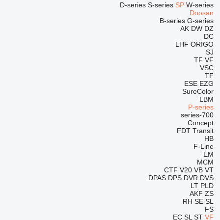
D-series
S-series
SP
W-series
Doosan
B-series
G-series
AK
DW
DZ
DC
LHF
ORIGO
SJ
TF
VF
VSC
TF
ESE
EZG
SureColor
LBM
P-series
700-series
Concept
FDT
Transit
HB
F-Line
EM
MCM
CTF
V20
VB
VT
DPAS
DPS
DVR
DVS
LT
PLD
AKF
ZS
RH
SE
SL
FS
EC
SL
ST
VF