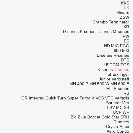
KKS
KK
Minarc
ZSW
Crambo
Terminator
KR
D-series
K-series
L-series
M-series
FW
ES
HD
MIC
PGG
600
500
E-series
R-series
DTS
LE
TGM
TGS
K-series
T-series
Shark
Tiger
Junior
Variosteff
MH 400 P
MH 500 W
MH 600 E
MT
P-series
RB
HQR
Integrex
Quick Turn
Super Turbo X
VCS
VTC
Variaxis
Sprinter
Vito
LBV
MC
SB
UCP
WF
Big Blue
Bobcat
Gold Star
SRH
D-series
Crysta-Apex
Aero
Condo