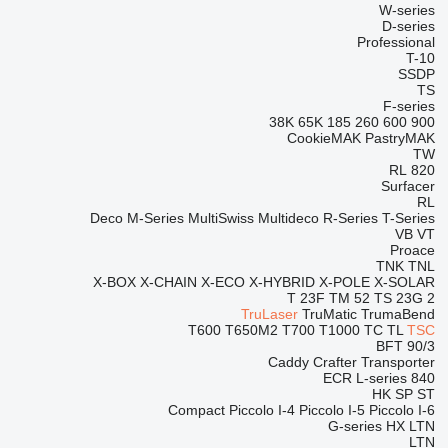
W-series
D-series
Professional
T-10
SSDP
TS
F-series
38K
65K
185
260
600
900
CookieMAK
PastryMAK
TW
RL
820
Surfacer
RL
Deco
M-Series
MultiSwiss
Multideco
R-Series
T-Series
VB
VT
Proace
TNK
TNL
X-BOX
X-CHAIN
X-ECO
X-HYBRID
X-POLE
X-SOLAR
T 23F
TM 52
TS 23G 2
TruLaser
TruMatic
TrumaBend
T600
T650M2
T700
T1000
TC
TL
TSC
BFT 90/3
Caddy
Crafter
Transporter
ECR
L-series
840
HK
SP
ST
Compact
Piccolo I-4
Piccolo I-5
Piccolo I-6
G-series
HX
LTN
LTN