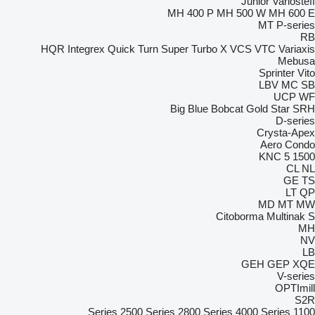
Junior
Variosteff
MH 400 P
MH 500 W
MH 600 E
MT
P-series
RB
HQR
Integrex
Quick Turn
Super Turbo X
VCS
VTC
Variaxis
Mebusa
Sprinter
Vito
LBV
MC
SB
UCP
WF
Big Blue
Bobcat
Gold Star
SRH
D-series
Crysta-Apex
Aero
Condo
KNC 5 1500
CL
NL
GE
TS
LT
QP
MD
MT
MW
Citoborma
Multinak S
MH
NV
LB
GEH
GEP
XQE
V-series
OPTImill
S2R
2500 Series
2800 Series
4000 Series
1100 Series