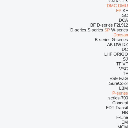
CMX
CTX
DMC
DMU
FP
KF
SC
DCA
BF
D-series
F2L912
D-series
S-series
SP
W-series
Doosan
B-series
G-series
AK
DW
DZ
DC
LHF
ORIGO
SJ
TF
VF
VSC
TF
ESE
EZG
SureColor
LBM
P-series
700-series
Concept
FDT
Transit
HB
F-Line
EM
MCM