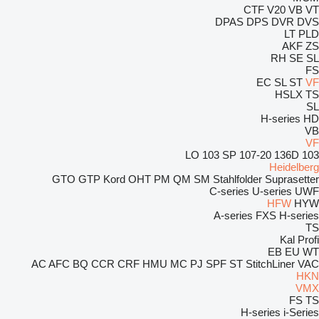
CTF
V20
VB
VT
DPAS
DPS
DVR
DVS
LT
PLD
AKF
ZS
RH
SE
SL
FS
EC
SL
ST
VF
HSLX
TS
SL
H-series
HD
VB
VF
103 SP
107-20
136D
103 LO
Heidelberg
GTO
GTP
Kord
OHT
PM
QM
SM
Stahlfolder
Suprasetter
C-series
U-series
UWF
HFW
HYW
A-series
FXS
H-series
TS
Kal
Profi
EB
EU
WT
AC
AFC
BQ
CCR
CRF
HMU
MC
PJ
SPF
ST
StitchLiner
VAC
HKN
VMX
FS
TS
H-series
i-Series