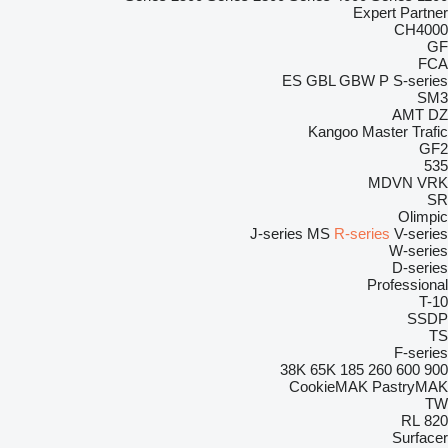
Expert
Partner
CH4000
GF
FCA
ES
GBL
GBW
P
S-series
SM3
AMT
DZ
Kangoo
Master
Trafic
GF2
535
MDVN
VRK
SR
Olimpic
J-series
MS
R-series
V-series
W-series
D-series
Professional
T-10
SSDP
TS
F-series
38K
65K
185
260
600
900
CookieMAK
PastryMAK
TW
RL
820
Surfacer