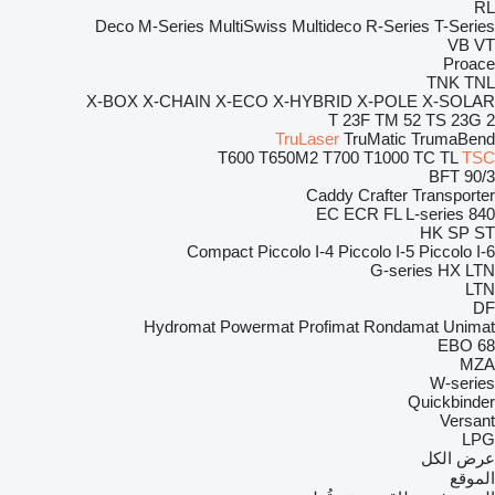
RL
Deco
M-Series
MultiSwiss
Multideco
R-Series
T-Series
VB
VT
Proace
TNK
TNL
X-BOX
X-CHAIN
X-ECO
X-HYBRID
X-POLE
X-SOLAR
T 23F
TM 52
TS 23G 2
TruLaser
TruMatic
TrumaBend
T600
T650M2
T700
T1000
TC
TL
TSC
BFT 90/3
Caddy
Crafter
Transporter
EC
ECR
FL
L-series
840
HK
SP
ST
Compact
Piccolo I-4
Piccolo I-5
Piccolo I-6
G-series
HX
LTN
LTN
DF
Hydromat
Powermat
Profimat
Rondamat
Unimat
EBO 68
MZA
W-series
Quickbinder
Versant
LPG
عرض الكل
الموقع