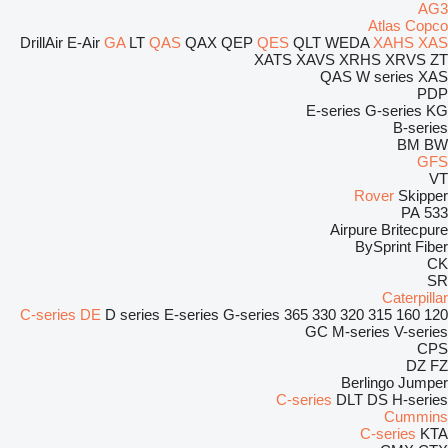
AG3
Atlas Copco
DrillAir
E-Air
GA
LT
QAS
QAX
QEP
QES
QLT
WEDA
XAHS
XAS
XATS
XAVS
XRHS
XRVS
ZT
QAS
W series
XAS
PDP
E-series
G-series
KG
B-series
BM
BW
GFS
VT
Rover
Skipper
PA
533
Airpure
Britecpure
BySprint Fiber
CK
SR
Caterpillar
C-series
DE
D series
E-series
G-series
365
330
320
315
160
120
GC
M-series
V-series
CPS
DZ
FZ
Berlingo
Jumper
C-series
DLT
DS
H-series
Cummins
C-series
KTA