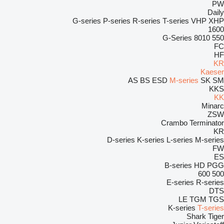
PW
Daily
G-series
P-series
R-series
T-series
VHP
XHP
1600
G-Series
8010
550
FC
HF
KR
Kaeser
AS
BS
ESD
M-series
SK
SM
KKS
KK
Minarc
ZSW
Crambo
Terminator
KR
D-series
K-series
L-series
M-series
FW
ES
B-series
HD
PGG
600
500
E-series
R-series
DTS
LE
TGM
TGS
K-series
T-series
Shark
Tiger