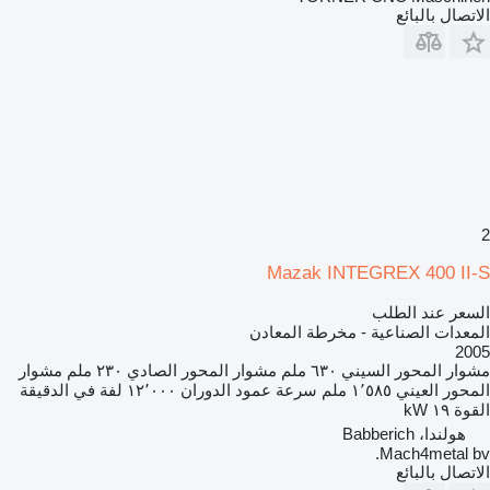
الاتصال بالبائع
2
Mazak INTEGREX 400 II-S
السعر عند الطلب
المعدات الصناعية - مخرطة المعادن
2005
مشوار المحور السيني
٦٣٠ ملم
مشوار المحور الصادي
٢٣٠ ملم
مشوار
المحور العيني
١٬٥٨٥ ملم
سرعة عمود الدوران
١٢٬٠٠٠ لفة في الدقيقة
القوة
١٩ kW
هولندا، Babberich
Mach4metal bv.
الاتصال بالبائع