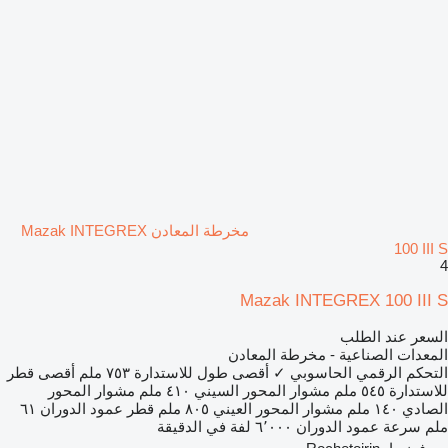
مخرطة المعادن Mazak INTEGREX
100 III S
4
Mazak INTEGREX 100 III S
السعر عند الطلب
المعدات الصناعية - مخرطة المعادن
التحكم الرقمي الحاسوبي
✓
أقصى طول للاستدارة
٧٥٣ ملم
أقصى قطر
للاستدارة
٥٤٥ ملم
مشوار المحور السيني
٤١٠ ملم
مشوار المحور
الصادي
١٤٠ ملم
مشوار المحور العيني
٨٠٥ ملم
قطر عمود الدوران
٦١
ملم
سرعة عمود الدوران
٦٬٠٠٠ لفة في الدقيقة