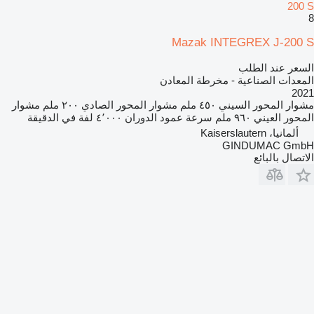
200 S
8
Mazak INTEGREX J-200 S
السعر عند الطلب
المعدات الصناعية - مخرطة المعادن
2021
مشوار المحور السيني
٤٥٠ ملم
مشوار المحور الصادي
٢٠٠ ملم
مشوار
المحور العيني
٩٦٠ ملم
سرعة عمود الدوران
٤٬٠٠٠ لفة في الدقيقة
ألمانيا، Kaiserslautern
GINDUMAC GmbH
الاتصال بالبائع