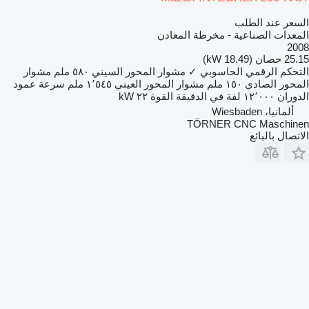
السعر عند الطلب
المعدات الصناعية - مخرطة المعادن
2008
25.15 حصان (18.49 kW)
التحكم الرقمي الحاسوبي
✓
مشوار المحور السيني
٥٨٠ ملم
مشوار
المحور الصادي
١٥٠ ملم
مشوار المحور العيني
١٬٥٤٥ ملم
سرعة عمود
الدوران
١٢٬٠٠٠ لفة في الدقيقة
القوة
٢٢ kW
ألمانيا، Wiesbaden
TÖRNER CNC Maschinen
الاتصال بالبائع