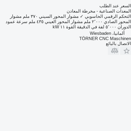
السعر عند الطلب
المعدات الصناعية - مخرطة المعادن
التحكم الرقمي الحاسوبي
✓
مشوار المحور السيني
٣٧٠ ملم
مشوار
المحور الصادي
٢٬٠٠٠ ملم
مشوار المحور العيني
٤٣٥ ملم
سرعة عمود
الدوران
٥٬٠٠٠ لفة في الدقيقة
القوة
١١ kW
ألمانيا، Wiesbaden
TÖRNER CNC Maschinen
الاتصال بالبائع