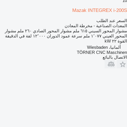
10
Mazak INTEGREX i-200S
السعر عند الطلب
المعدات الصناعية - مخرطة المعادن
مشوار المحور السيني
٦١٥ ملم
مشوار المحور الصادي
٢٦٠ ملم
مشوار
المحور العيني
١٬٠٧٧ ملم
سرعة عمود الدوران
١٢٬٠٠٠ لفة في الدقيقة
القوة
٢٢ kW
ألمانيا، Wiesbaden
TÖRNER CNC Maschinen
الاتصال بالبائع