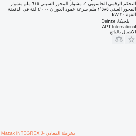
التحكم الرقمي الحاسوبي
✓
مشوار المحور السيني
٦١٥ ملم
مشوار
المحور العيني
١٬٥٨٥ ملم
سرعة عمود الدوران
٤٬٠٠٠ لفة في الدقيقة
القوة
٣٠ kW
بلجيكا، Deinze
APT International
الاتصال بالبائع
مخرطة المعادن Mazak INTEGREX J-