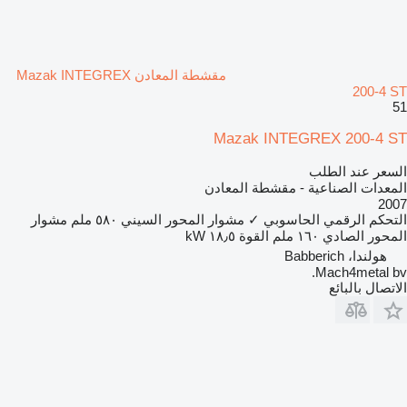
مقشطة المعادن Mazak INTEGREX
200-4 ST
51
Mazak INTEGREX 200-4 ST
السعر عند الطلب
المعدات الصناعية - مقشطة المعادن
2007
التحكم الرقمي الحاسوبي
✓
مشوار المحور السيني
٥٨٠ ملم
مشوار
المحور الصادي
١٦٠ ملم
القوة
١٨٫٥ kW
هولندا، Babberich
Mach4metal bv.
الاتصال بالبائع