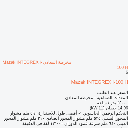
مخرطة المعادن Mazak INTEGREX i-
100 H
6
Mazak INTEGREX i-100 H
السعر عند الطلب
المعدات الصناعية - مخرطة المعادن
٥٬٠٠٠ متر / ساعة
14.96 حصان (11 kW)
التحكم الرقمي الحاسوبي
✓
أقصى طول للاستدارة
٥٩٠ ملم
مشوار
المحور السيني
٥٣٥ ملم
مشوار المحور الصادي
٢١٠ ملم
مشوار المحور
العيني
٦٤٠ ملم
سرعة عمود الدوران
١٢٬٠٠٠ لفة في الدقيقة