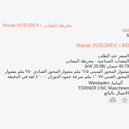
مخرطة المعادن Mazak INTEGREX i-
300
6
Mazak INTEGREX i-300
السعر عند الطلب
المعدات الصناعية - مخرطة المعادن
40.79 حصان (29.98 kW)
مشوار المحور السيني
٦١٥ ملم
مشوار المحور الصادي
٢٥٠ ملم
مشوار
المحور العيني
١٬٠٧٧ ملم
سرعة عمود الدوران
٤٬٠٠٠ لفة في الدقيقة
ألمانيا، Wiesbaden
TÖRNER CNC Maschinen
الاتصال بالبائع