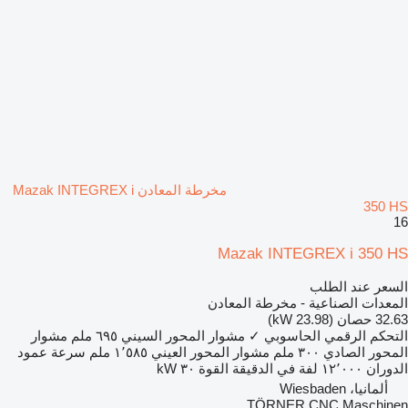
مخرطة المعادن Mazak INTEGREX i
350 HS
16
Mazak INTEGREX i 350 HS
السعر عند الطلب
المعدات الصناعية - مخرطة المعادن
32.63 حصان (23.98 kW)
التحكم الرقمي الحاسوبي
✓
مشوار المحور السيني
٦٩٥ ملم
مشوار
المحور الصادي
٣٠٠ ملم
مشوار المحور العيني
١٬٥٨٥ ملم
سرعة عمود
الدوران
١٢٬٠٠٠ لفة في الدقيقة
القوة
٣٠ kW
ألمانيا، Wiesbaden
TÖRNER CNC Maschinen