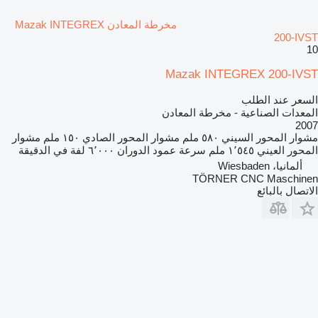
مخرطة المعادن Mazak INTEGREX
200-IVST
10
Mazak INTEGREX 200-IVST
السعر عند الطلب
المعدات الصناعية - مخرطة المعادن
2007
مشوار المحور السيني
٥٨٠ ملم
مشوار المحور الصادي
١٥٠ ملم
مشوار
المحور العيني
١٬٥٤٥ ملم
سرعة عمود الدوران
٦٬٠٠٠ لفة في الدقيقة
ألمانيا، Wiesbaden
TÖRNER CNC Maschinen
الاتصال بالبائع