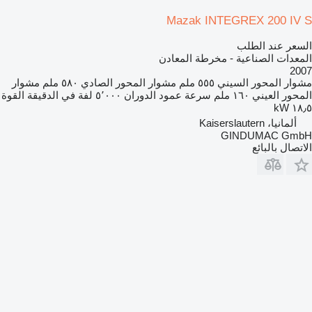
Mazak INTEGREX 200 IV S
السعر عند الطلب
المعدات الصناعية - مخرطة المعادن
2007
مشوار المحور السيني
٥٥٥ ملم
مشوار المحور الصادي
٥٨٠ ملم
مشوار
المحور العيني
١٦٠ ملم
سرعة عمود الدوران
٥٬٠٠٠ لفة في الدقيقة
القوة
١٨٫٥ kW
ألمانيا، Kaiserslautern
GINDUMAC GmbH
الاتصال بالبائع