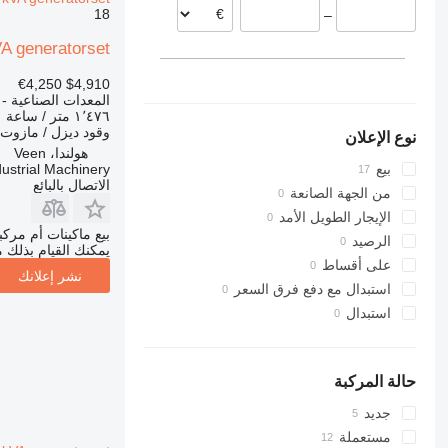
18
–
A generatorset
€4,250
$4,910
المعدات الصناعية - 
١٬٤٧٦ متر / ساعة
وقود
ديزل / مازوت
نوع الإعلان
هولندا، Veen
ustrial Machinery
بيع
الاتصال بالبائع
من الجهة الصانعة
الإيجار الطويل الأمد
بيع ماكينات أم مرك
الرصيد
يمكنك القيام بذلك م
على أقساط
نشر إعلانك
استبدال مع دفع فرق السعر
استبدال
حالة المركبة
جديد
مستعملة