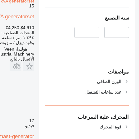
 kVA generatorset
15
A generatorset
سنة التصنيع
€4,250
$4,910
المعدات الصناعية - 
–
١٬٤٩٤ متر / ساعة
وقود
ديزل / مازوت
هولندا، Veen
ustrial Machinery
الاتصال بالبائع
مواصفات
الوزن الصافي
عدد ساعات التشغيل
المحرك، علبة السرعات
17
فيديو
قوة المحرك
tmast-generator