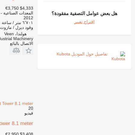
€3,750
$4,333
المعدات الصناعية - 
هل بعض عوامل التصفية مفقودة؟
2012
اقتراح تغيير
٦٬٧٠١ متر / ساعة
وقود
ديزل / مازوت
هولندا، Veen
ustrial Machinery
الاتصال بالبائع
تفاصيل حول الموديل Kubota
t Tower 8.1 meter
20
فيديو
ower 8.1 meter
€2,950
$3,408