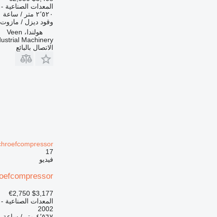
المعدات الصناعية - 
٢٬٥٢٠ متر / ساعة
وقود
ديزل / مازوت
هولندا، Veen
ustrial Machinery
الاتصال بالبائع
chroefcompressor
17
فيديو
hroefcompressor
€2,750
$3,177
المعدات الصناعية -
2002
٤٬٥٦٧ متر / ساعة