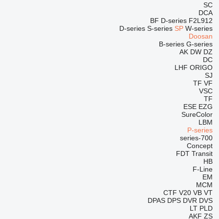
SC
DCA
BF
D-series
F2L912
D-series
S-series
SP
W-series
Doosan
B-series
G-series
AK
DW
DZ
DC
LHF
ORIGO
SJ
TF
VF
VSC
TF
ESE
EZG
SureColor
LBM
P-series
700-series
Concept
FDT
Transit
HB
F-Line
EM
MCM
CTF
V20
VB
VT
DPAS
DPS
DVR
DVS
LT
PLD
AKF
ZS