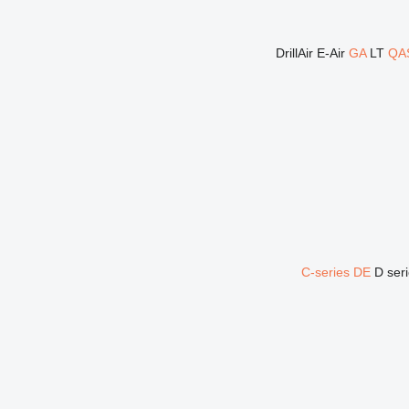
DrillAir
E-Air
GA
LT
QA
C-series
DE
D ser