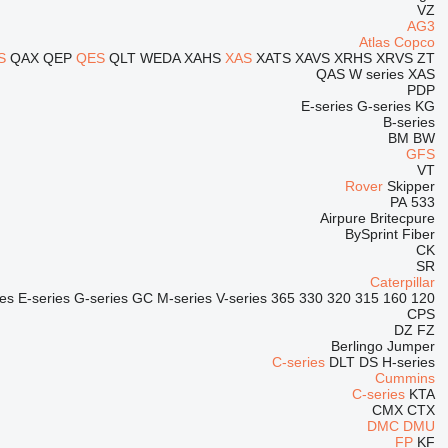
VZ
AG3
Atlas Copco
S
QAX
QEP
QES
QLT
WEDA
XAHS
XAS
XATS
XAVS
XRHS
XRVS
ZT
QAS
W series
XAS
PDP
E-series
G-series
KG
B-series
BM
BW
GFS
VT
Rover
Skipper
PA
533
Airpure
Britecpure
BySprint Fiber
CK
SR
Caterpillar
ies
E-series
G-series
GC
M-series
V-series
365
330
320
315
160
120
CPS
DZ
FZ
Berlingo
Jumper
C-series
DLT
DS
H-series
Cummins
C-series
KTA
CMX
CTX
DMC
DMU
FP
KF