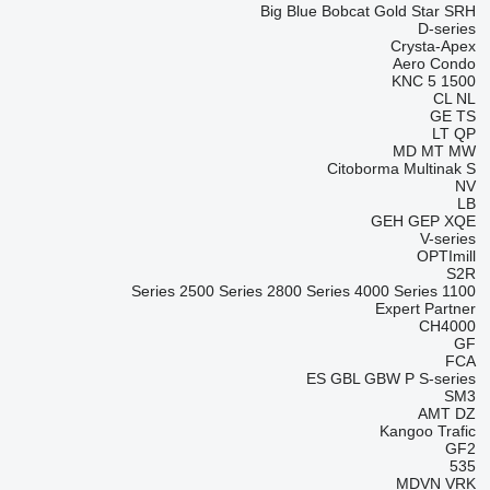
Big Blue
Bobcat
Gold Star
SRH
D-series
Crysta-Apex
Aero
Condo
KNC 5 1500
CL
NL
GE
TS
LT
QP
MD
MT
MW
Citoborma
Multinak S
NV
LB
GEH
GEP
XQE
V-series
OPTImill
S2R
2500 Series
2800 Series
4000 Series
1100 Series
Expert
Partner
CH4000
GF
FCA
ES
GBL
GBW
P
S-series
SM3
AMT
DZ
Kangoo
Trafic
GF2
535
MDVN
VRK