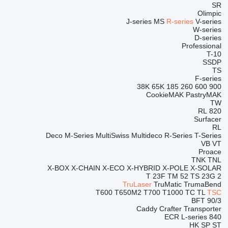
SR
Olimpic
J-series
MS
R-series
V-series
W-series
D-series
Professional
T-10
SSDP
TS
F-series
38K
65K
185
260
600
900
CookieMAK
PastryMAK
TW
RL
820
Surfacer
RL
Deco
M-Series
MultiSwiss
Multideco
R-Series
T-Series
VB
VT
Proace
TNK
TNL
X-BOX
X-CHAIN
X-ECO
X-HYBRID
X-POLE
X-SOLAR
T 23F
TM 52
TS 23G 2
TruLaser
TruMatic
TrumaBend
T600
T650M2
T700
T1000
TC
TL
TSC
BFT 90/3
Caddy
Crafter
Transporter
ECR
L-series
840
HK
SP
ST