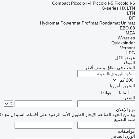
Compact
Piccolo I-4
Piccolo I-5
Piccolo I-6
G-series
HX
LTN
LTN
DF
Hydromat
Powermat
Profimat
Rondamat
Unimat
EBO 68
MZA
W-series
Quickbinder
Versant
LPG
عرض الكل
الموقع
البحث في نطاق بنصف قُطر
البحرين
أوروبا
ألمانيا
هولندا
السعر
–
نوع الإعلان
بيع
من الجهة الصانعة
الإيجار الطويل الأمد
الرصيد
على أقساط
استبدال مع دف
سنة التصنيع
–
مواصفات
الوزن الصافي