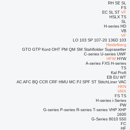
RH
SE
SL
FS
EC
SL
ST
VF
HSLX
TS
SL
H-series
HD
VB
VF
103 SP
107-20
136D
103 LO
Heidelberg
GTO
GTP
Kord
OHT
PM
QM
SM
Stahlfolder
Suprasetter
C-series
U-series
UWF
HFW
HYW
A-series
FXS
H-series
TS
Kal
Profi
EB
EU
WT
AC
AFC
BQ
CCR
CRF
HMU
MC
PJ
SPF
ST
StitchLiner
VAC
HKN
VMX
FS
TS
H-series
i-Series
PW
G-series
P-series
R-series
T-series
VHP
XHP
1600
G-Series
8010
550
FC
HF