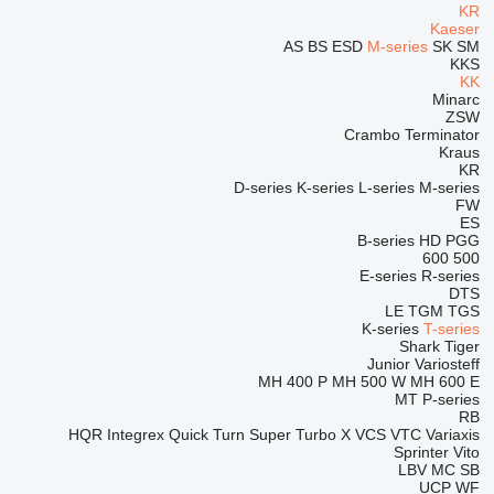
KR
Kaeser
AS
BS
ESD
M-series
SK
SM
KKS
KK
Minarc
ZSW
Crambo
Terminator
Kraus
KR
D-series
K-series
L-series
M-series
FW
ES
B-series
HD
PGG
600
500
E-series
R-series
DTS
LE
TGM
TGS
K-series
T-series
Shark
Tiger
Junior
Variosteff
MH 400 P
MH 500 W
MH 600 E
MT
P-series
RB
HQR
Integrex
Quick Turn
Super Turbo X
VCS
VTC
Variaxis
Sprinter
Vito
LBV
MC
SB
UCP
WF