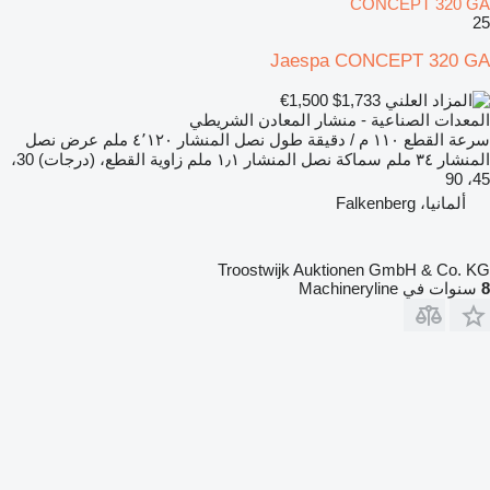
CONCEPT 320 GA
25
Jaespa CONCEPT 320 GA
€1,500
$1,733
المعدات الصناعية - منشار المعادن الشريطي
سرعة القطع
١١٠ م / دقيقة
طول نصل المنشار
٤٬١٢٠ ملم
عرض نصل
المنشار
٣٤ ملم
سماكة نصل المنشار
١٫١ ملم
زاوية القطع، (درجات)
30،
45، 90
ألمانيا، Falkenberg
Troostwijk Auktionen GmbH & Co. KG
8
سنوات في Machineryline