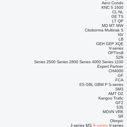
Aero
Condo
KNC 5 1500
CL
NL
GE
TS
LT
QP
MD
MT
MW
Citoborma
Multinak S
NV
LB
GEH
GEP
XQE
V-series
OPTImill
S2R
2500 Series
2800 Series
4000 Series
1100 Series
Expert
Partner
CH4000
GF
FCA
ES
GBL
GBW
P
S-series
SM3
AMT
DZ
Kangoo
Trafic
GF2
535
MDVN
VRK
SR
Olimpic
J-series
MS
R-series
V-series