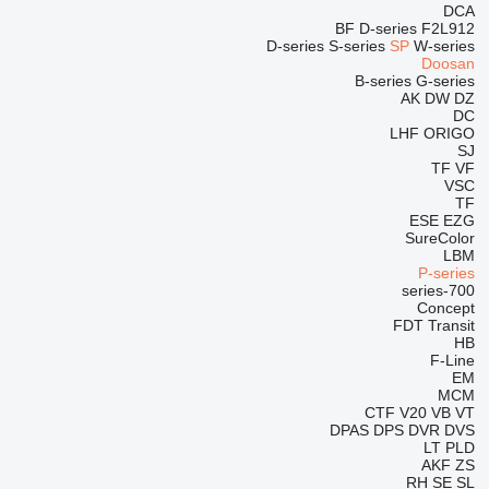
DCA
BF
D-series
F2L912
D-series
S-series
SP
W-series
Doosan
B-series
G-series
AK
DW
DZ
DC
LHF
ORIGO
SJ
TF
VF
VSC
TF
ESE
EZG
SureColor
LBM
P-series
700-series
Concept
FDT
Transit
HB
F-Line
EM
MCM
CTF
V20
VB
VT
DPAS
DPS
DVR
DVS
LT
PLD
AKF
ZS
RH
SE
SL