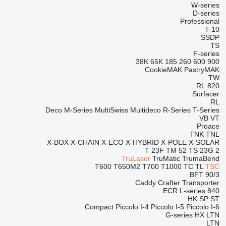
W-series
D-series
Professional
T-10
SSDP
TS
F-series
38K
65K
185
260
600
900
CookieMAK
PastryMAK
TW
RL
820
Surfacer
RL
Deco
M-Series
MultiSwiss
Multideco
R-Series
T-Series
VB
VT
Proace
TNK
TNL
X-BOX
X-CHAIN
X-ECO
X-HYBRID
X-POLE
X-SOLAR
T 23F
TM 52
TS 23G 2
TruLaser
TruMatic
TrumaBend
T600
T650M2
T700
T1000
TC
TL
TSC
BFT 90/3
Caddy
Crafter
Transporter
ECR
L-series
840
HK
SP
ST
Compact
Piccolo I-4
Piccolo I-5
Piccolo I-6
G-series
HX
LTN
LTN