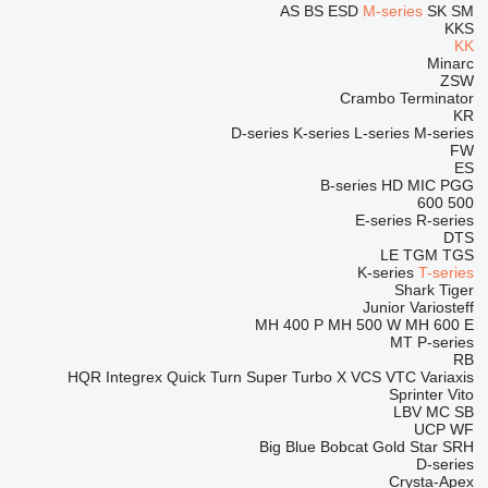
AS
BS
ESD
M-series
SK
SM
KKS
KK
Minarc
ZSW
Crambo
Terminator
KR
D-series
K-series
L-series
M-series
FW
ES
B-series
HD
MIC
PGG
600
500
E-series
R-series
DTS
LE
TGM
TGS
K-series
T-series
Shark
Tiger
Junior
Variosteff
MH 400 P
MH 500 W
MH 600 E
MT
P-series
RB
HQR
Integrex
Quick Turn
Super Turbo X
VCS
VTC
Variaxis
Sprinter
Vito
LBV
MC
SB
UCP
WF
Big Blue
Bobcat
Gold Star
SRH
D-series
Crysta-Apex