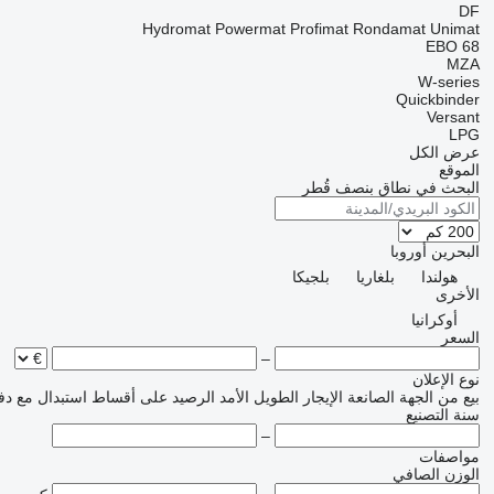
DF
Hydromat
Powermat
Profimat
Rondamat
Unimat
EBO 68
MZA
W-series
Quickbinder
Versant
LPG
عرض الكل
الموقع
البحث في نطاق بنصف قُطر
البحرين
أوروبا
هولندا
بلغاريا
بلجيكا
الأخرى
أوكرانيا
السعر
–
نوع الإعلان
بيع
من الجهة الصانعة
الإيجار الطويل الأمد
الرصيد
على أقساط
استبدال مع دف
سنة التصنيع
–
مواصفات
الوزن الصافي