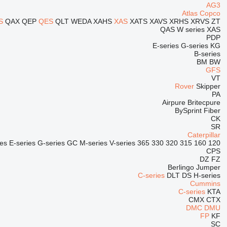
AG3
Atlas Copco
S
QAX
QEP
QES
QLT
WEDA
XAHS
XAS
XATS
XAVS
XRHS
XRVS
ZT
QAS
W series
XAS
PDP
E-series
G-series
KG
B-series
BM
BW
GFS
VT
Rover
Skipper
PA
Airpure
Britecpure
BySprint Fiber
CK
SR
Caterpillar
ies
E-series
G-series
GC
M-series
V-series
365
330
320
315
160
120
CPS
DZ
FZ
Berlingo
Jumper
C-series
DLT
DS
H-series
Cummins
C-series
KTA
CMX
CTX
DMC
DMU
FP
KF
SC