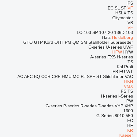
FS
EC
SL
ST
VF
HSLX
TS
Citymaster
VB
VF
103 SP
107-20
136D
103 LO
Hatz
Heidelberg
GTO
GTP
Kord
OHT
PM
QM
SM
Stahlfolder
Suprasetter
C-series
U-series
UWF
HFW
HYW
A-series
FXS
H-series
TS
Kal
Profi
EB
EU
WT
AC
AFC
BQ
CCR
CRF
HMU
MC
PJ
SPF
ST
StitchLiner
VAC
HKN
VMX
FS
TS
H-series
i-Series
PW
G-series
P-series
R-series
T-series
VHP
XHP
1600
G-Series
8010
550
FC
HF
KR
Kaeser