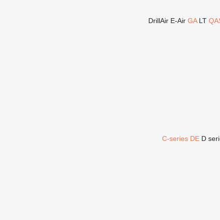
DrillAir
E-Air
GA
LT
QA
C-series
DE
D ser