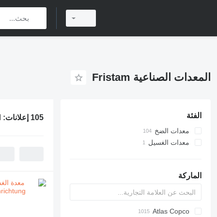
المعدات الصناعية Fristam
الفئة
105 إعلانات:
ا
معدات الضخ
معدات الغسيل
المضخة الصناعية
مضخات الطعام
معدات الغسل الأخرى
مضخات تدار بمحرك
الماركة
مضخات كيميائية
Atlas Copco
Ensis
PDS
APD
AG3
AB
VZ