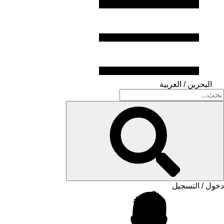
البحرين / العربية
دخول / التسجيل