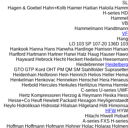
SL
Hagen & Goebel
Hahn+Kolb
Haimer
Haitian
Haloila
Hamm
H-series
HD
Hammel
VB
Hammelmann
Handtmann
VF
Hang
103 SP
107-20
136D
103 LO
Hankook
Hanna
Hans
Hanwha
Hardinge
Harrison
Harsan
Hartford
Hartmann
Hartner
Harwi
Hatz
Haug
Hauser
Hawo
Hayward
Hebrock
Hecht
Heckert
Hedelius
Heesemann
Heidebrenner
Heidelberg
GTO
GTP
Kord
OHT
PM
QM
SM
Stahlfolder
Suprasetter
Heidenhain
Heilbronn
Hein
Heinrich
Helios
Heller
Hema
Henkelman
Henkovac
Henneken
Henschel
Hera
Heraeus
Herbold
Hercules
Herkules
Herlitzius
Herma
Hermle
C-series
U-series
UWF
Hertz Kompressoren
Herzog & Heymann
Heska
Hess
Hesse+Co
Heuft
Hewlett Packard
Hexagon
Heyligenstaedt
Heylo
Hidroliksan
Hidrostal
Hilalsan
Hilgeland
Hilti
Himoinsa
HFW
HYW
Hitachi
Hiwell
Hobart
A-series
FXS
H-series
Hoffman
Hoffmann
Hofmann
Hohner
Holac
Holaras
Holmen