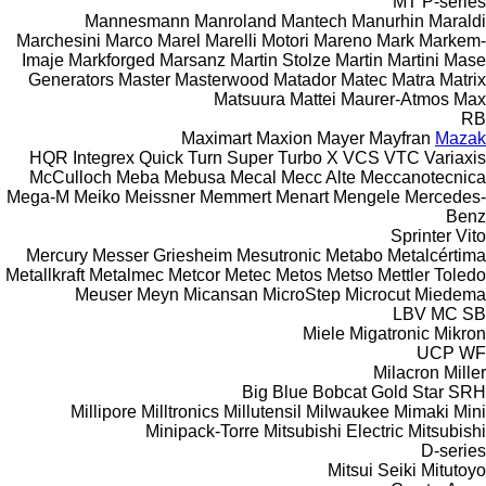
MT
P-series
Mannesmann
Manroland
Mantech
Manurhin
Maraldi
Marchesini
Marco
Marel
Marelli Motori
Mareno
Mark
Markem-
Imaje
Markforged
Marsanz
Martin Stolze
Martin
Martini
Mase
Generators
Master
Masterwood
Matador
Matec
Matra
Matrix
Matsuura
Mattei
Maurer-Atmos
Max
RB
Maximart
Maxion
Mayer
Mayfran
Mazak
HQR
Integrex
Quick Turn
Super Turbo X
VCS
VTC
Variaxis
McCulloch
Meba
Mebusa
Mecal
Mecc Alte
Meccanotecnica
Mega-M
Meiko
Meissner
Memmert
Menart
Mengele
Mercedes-
Benz
Sprinter
Vito
Mercury
Messer Griesheim
Mesutronic
Metabo
Metalcértima
Metallkraft
Metalmec
Metcor
Metec
Metos
Metso
Mettler Toledo
Meuser
Meyn
Micansan
MicroStep
Microcut
Miedema
LBV
MC
SB
Miele
Migatronic
Mikron
UCP
WF
Milacron
Miller
Big Blue
Bobcat
Gold Star
SRH
Millipore
Milltronics
Millutensil
Milwaukee
Mimaki
Mini
Minipack-Torre
Mitsubishi Electric
Mitsubishi
D-series
Mitsui Seiki
Mitutoyo