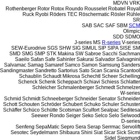
MDVN
VRK
Rothenberger
Rotor
Rotox
Roundo
Rousselet Robatel
Royal
Ruck
Ryobi
Röders TEC
Röschermatic
Rösler
Rühle
SR
SAB
SAC
SAF
SBM
SCM
Olimpic
SDD
SDMO
J-series
MS
R-series
V-series
SEW-Eurodrive
SGS
SHW
SIG
SIMUL
SIP
SIPA
SISE
SM
SMD
SMG
SMP
STK Makina
SW
Sabroe
Sacchi
Sachman
Saeilo
Safan
Safe
Sahinler
Sakurai
Salvador
Salvagnini
Salvamac
Samag
Samaref
Samco
Samon
Samsung
Sanders
Sandingmaster
Sandretto
Sartorius
Sato
Scan
Scania
Scantool
Schaublin
Schaudt Mikrosa
Schechtl
Scheer
Schelling
Schenck
Schenk
Scheppach
Schiavi
Schiess
Schlatter
Schleicher
Schmalenberger
Schmedt
Schmelzer
W-series
Schmid
Schmidt
Schneeberger
Schneider Senator
Schneider
Schott
Schouten
Schröder
Schubert
Schuko
Schuler
Schuster
Schäffer
Schüco
Schütte
Scotsman
Sculfort
Sealpac
Seditesa
Seewer Rondo
Seiger
Seko
Selco
Selo
Selwood
D-series
Senfeng
SepaMatic
Sepro
Sera
Serap
Serrmac
Servolift
Sesotec
Seydelmann
Shibaura
Shini
Siat
Sicar
Sick
Sicmi
Sidel
Siegmund