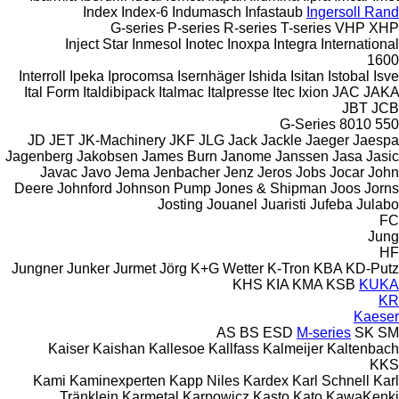
Index
Index-6
Indumasch
Infastaub
Ingersoll Rand
G-series
P-series
R-series
T-series
VHP
XHP
Inject Star
Inmesol
Inotec
Inoxpa
Integra
International
1600
Interroll
Ipeka
Iprocomsa
Isernhäger
Ishida
Isitan
Istobal
Isve
Ital Form
Italdibipack
Italmac
Italpresse
Itec
Ixion
JAC
JAKA
JBT
JCB
G-Series
8010
550
JD
JET
JK-Machinery
JKF
JLG
Jack
Jackle
Jaeger
Jaespa
Jagenberg
Jakobsen
James Burn
Janome
Janssen
Jasa
Jasic
Javac
Javo
Jema
Jenbacher
Jenz
Jeros
Jobs
Jocar
John
Deere
Johnford
Johnson Pump
Jones & Shipman
Joos
Jorns
Josting
Jouanel
Juaristi
Jufeba
Julabo
FC
Jung
HF
Jungner
Junker
Jurmet
Jörg
K+G Wetter
K-Tron
KBA
KD-Putz
KHS
KIA
KMA
KSB
KUKA
KR
Kaeser
AS
BS
ESD
M-series
SK
SM
Kaiser
Kaishan
Kallesoe
Kallfass
Kalmeijer
Kaltenbach
KKS
Kami
Kaminexperten
Kapp Niles
Kardex
Karl Schnell
Karl
Tränklein
Karmetal
Karpowicz
Kasto
Kato
KawaKenki