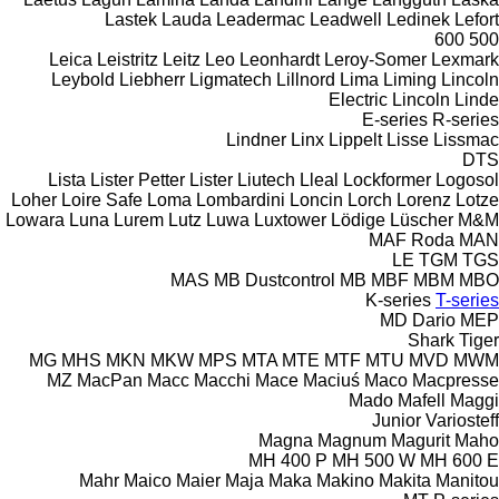
Lastek
Lauda
Leadermac
Leadwell
Ledinek
Lefort
600
500
Leica
Leistritz
Leitz
Leo
Leonhardt
Leroy-Somer
Lexmark
Leybold
Liebherr
Ligmatech
Lillnord
Lima
Liming
Lincoln
Electric
Lincoln
Linde
E-series
R-series
Lindner
Linx
Lippelt
Lisse
Lissmac
DTS
Lista
Lister Petter
Lister
Liutech
Lleal
Lockformer
Logosol
Loher
Loire Safe
Loma
Lombardini
Loncin
Lorch
Lorenz
Lotze
Lowara
Luna
Lurem
Lutz
Luwa
Luxtower
Lödige
Lüscher
M&M
MAF Roda
MAN
LE
TGM
TGS
MAS
MB Dustcontrol
MB
MBF
MBM
MBO
K-series
T-series
MD Dario
MEP
Shark
Tiger
MG
MHS
MKN
MKW
MPS
MTA
MTE
MTF
MTU
MVD
MWM
MZ
MacPan
Macc
Macchi
Mace
Maciuś
Maco
Macpresse
Mado
Mafell
Maggi
Junior
Variosteff
Magna
Magnum
Magurit
Maho
MH 400 P
MH 500 W
MH 600 E
Mahr
Maico
Maier
Maja
Maka
Makino
Makita
Manitou