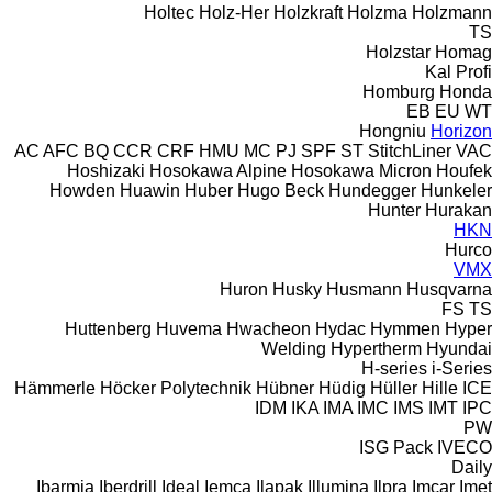
Holtec
Holz-Her
Holzkraft
Holzma
Holzmann
TS
Holzstar
Homag
Kal
Profi
Homburg
Honda
EB
EU
WT
Hongniu
Horizon
AC
AFC
BQ
CCR
CRF
HMU
MC
PJ
SPF
ST
StitchLiner
VAC
Hoshizaki
Hosokawa Alpine
Hosokawa Micron
Houfek
Howden
Huawin
Huber
Hugo Beck
Hundegger
Hunkeler
Hunter
Hurakan
HKN
Hurco
VMX
Huron
Husky
Husmann
Husqvarna
FS
TS
Huttenberg
Huvema
Hwacheon
Hydac
Hymmen
Hyper
Welding
Hypertherm
Hyundai
H-series
i-Series
Hämmerle
Höcker Polytechnik
Hübner
Hüdig
Hüller Hille
ICE
IDM
IKA
IMA
IMC
IMS
IMT
IPC
PW
ISG Pack
IVECO
Daily
Ibarmia
Iberdrill
Ideal
Iemca
Ilapak
Illumina
Ilpra
Imcar
Imet