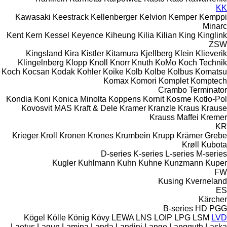
KK
Kawasaki
Keestrack
Kellenberger
Kelvion
Kemper
Kemppi
Minarc
Kent
Kern
Kessel
Keyence
Kiheung
Kilia
Kilian
King
Kinglink
ZSW
Kingsland
Kira
Kistler
Kitamura
Kjellberg
Klein
Klieverik
Klingelnberg
Klopp
Knoll
Knorr
Knuth
KoMo
Koch Technik
Koch
Kocsan
Kodak
Kohler
Koike
Kolb
Kolbe
Kolbus
Komatsu
Komax
Komori
Komplet
Komptech
Crambo
Terminator
Kondia
Koni
Konica Minolta
Koppens
Kornit
Kosme
Kotło-Pol
Kovosvit MAS
Kraft & Dele
Kramer
Kranzle
Kraus
Krause
Krauss Maffei
Kremer
KR
Krieger
Kroll
Kronen
Krones
Krumbein
Krupp
Krämer Grebe
Krøll
Kubota
D-series
K-series
L-series
M-series
Kugler
Kuhlmann
Kuhn
Kuhne
Kunzmann
Kuper
FW
Kusing
Kverneland
ES
Kärcher
B-series
HD
PGG
Kögel
Kölle
König
Kövy
LEWA
LNS
LOIP
LPG
LSM
LVD
Laetus
Lagun
Lamina
Landa
Landini
Lange
Langguth
Laska