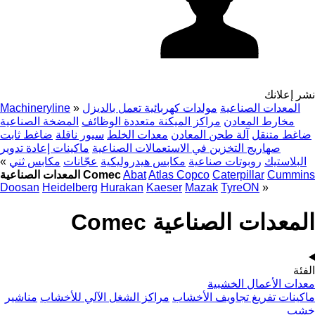
نشر إعلانك
المعدات الصناعية
مولدات كهربائية تعمل بالديزل
»
Machineryline
مخارط المعادن
مراكز الميكنة متعددة الوظائف
المضخة الصناعية
ضاغط متنقل
آلة طحن المعادن
معدات الخلط
سيور ناقلة
ضاغط ثابت
صهاريج التخزين في الاستعمالات الصناعية
ماكينات إعادة تدوير
البلاستيك
روبوتات صناعية
مكابس هيدروليكية
عجّانات
مكابس ثني
»
Cummins
Caterpillar
Atlas Copco
Abat
المعدات الصناعية Comec
Doosan
Heidelberg
Hurakan
Kaeser
Mazak
TyreON
»
المعدات الصناعية Comec
الفئة
معدات الأعمال الخشبية
ماكينات تفريغ تجاويف الأخشاب
مراكز الشغل الآلي للأخشاب
مناشير
خشب