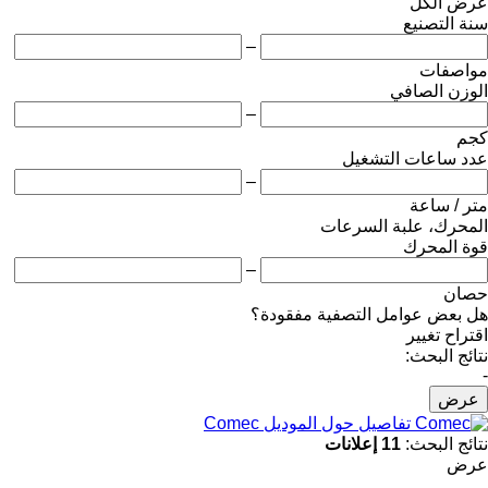
عرض الكل
سنة التصنيع
–
مواصفات
الوزن الصافي
–
كجم
عدد ساعات التشغيل
–
متر / ساعة
المحرك، علبة السرعات
قوة المحرك
–
حصان
هل بعض عوامل التصفية مفقودة؟
اقتراح تغيير
نتائج البحث:
-
عرض
تفاصيل حول الموديل Comec
نتائج البحث:
11 إعلانات
عرض