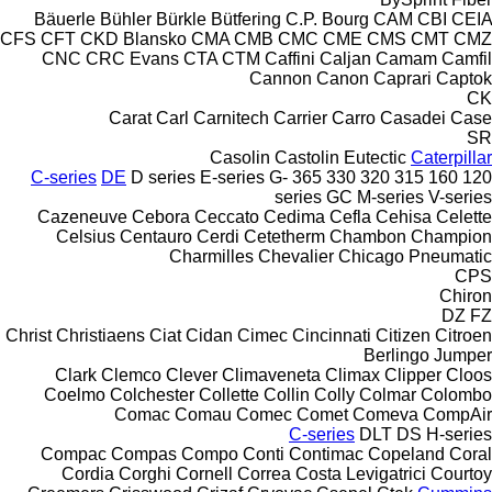
Bäuerle
Bühler
Bürkle
Bütfering
C.P. Bourg
CAM
CBI
CEIA
CFS
CFT
CKD Blansko
CMA
CMB
CMC
CME
CMS
CMT
CMZ
CNC
CRC Evans
CTA
CTM
Caffini
Caljan
Camam
Camfil
Cannon
Canon
Caprari
Captok
CK
Carat
Carl
Carnitech
Carrier
Carro
Casadei
Case
SR
Casolin
Castolin Eutectic
Caterpillar
C-series
DE
D series
E-series
G-
365
330
320
315
160
120
series
GC
M-series
V-series
Cazeneuve
Cebora
Ceccato
Cedima
Cefla
Cehisa
Celette
Celsius
Centauro
Cerdi
Cetetherm
Chambon
Champion
Charmilles
Chevalier
Chicago Pneumatic
CPS
Chiron
DZ
FZ
Christ
Christiaens
Ciat
Cidan
Cimec
Cincinnati
Citizen
Citroen
Berlingo
Jumper
Clark
Clemco
Clever
Climaveneta
Climax
Clipper
Cloos
Coelmo
Colchester
Collette
Collin
Colly
Colmar
Colombo
Comac
Comau
Comec
Comet
Comeva
CompAir
C-series
DLT
DS
H-series
Compac
Compas
Compo
Conti
Contimac
Copeland
Coral
Cordia
Corghi
Cornell
Correa
Costa Levigatrici
Courtoy