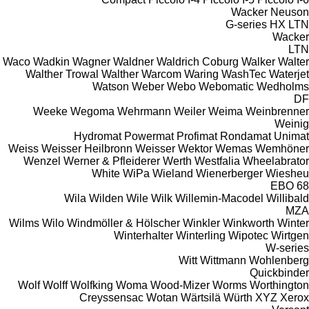
Wacker Neuson
G-series
HX
LTN
Wacker
LTN
Waco
Wadkin
Wagner
Waldner
Waldrich Coburg
Walker
Walter
Walther Trowal
Walther
Warcom
Waring
WashTec
Waterjet
Watson
Weber
Webo
Webomatic
Wedholms
DF
Weeke
Wegoma
Wehrmann
Weiler
Weima
Weinbrenner
Weinig
Hydromat
Powermat
Profimat
Rondamat
Unimat
Weiss
Weisser Heilbronn
Weisser
Wektor
Wemas
Wemhöner
Wenzel
Werner & Pfleiderer
Werth
Westfalia
Wheelabrator
White
WiPa
Wieland
Wienerberger
Wiesheu
EBO 68
Wila
Wilden
Wile
Wilk
Willemin-Macodel
Willibald
MZA
Wilms
Wilo
Windmöller & Hölscher
Winkler
Winkworth
Winter
Winterhalter
Winterling
Wipotec
Wirtgen
W-series
Witt
Wittmann
Wohlenberg
Quickbinder
Wolf
Wolff
Wolfking
Woma
Wood-Mizer
Worms
Worthington
Creyssensac
Wotan
Wärtsilä
Würth
XYZ
Xerox