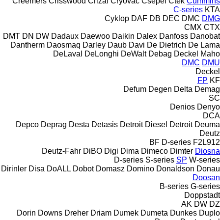
Creemers
Crisswood
Crizaf
Cryovac
Csepel
Ctek
Cummins
C-series
KTA
Cyklop
DAF
DB
DEC
DMC
DMG
CMX
CTX
DMT
DN
DW
Dadaux
Daewoo
Daikin
Dalex
Danfoss
Danobat
Dantherm
Daosmaq
Darley
Daub
Davi
De Dietrich
De Lama
DeLaval
DeLonghi
DeWalt
Debag
Deckel Maho
DMC
DMU
Deckel
FP
KF
Defum
Degen
Delta
Demag
SC
Denios
Denyo
DCA
Depco
Deprag
Desta
Detasis
Detroit Diesel
Detroit
Deuma
Deutz
BF
D-series
F2L912
Deutz-Fahr
DiBO
Digi
Dima
Dimeco
Dimter
Diosna
D-series
S-series
SP
W-series
Dirinler
Disa
DoALL
Dobot
Domasz
Domino
Donaldson
Donau
Doosan
B-series
G-series
Doppstadt
AK
DW
DZ
Dorin
Downs
Dreher
Driam
Dumek
Dumeta
Dunkes
Duplo