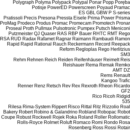
Polygraph
Polyma
Polypack
Polypal
Ponar
Popp
Poręba
Potisje
PowerED
Powerscreen
Poyaud
Pramac
ES
GBL
GBW
P
S-series
Pratissoli
Precis
Presona
Pressta Eisele
Prima Power
Prisma
ProMag
Prodeco
Produs
Promac
Promecam
Promotech
Pronar
Proseal
Proth
Pullmax
Pulsotronic
Pumpex
Putsch Meniconi
Putzmeister
QJ
Quaser
RAS
RBP Bauer
RHTC
RMT Rego
RSA
RUD
Radax
Rafamet
Ragnar
Raimann
Rambaudi
Ramon
Rapid
Rapid
Rational
Rauch
Reckermann
Record
Reepack
Reform
Regloplas
Rego Herlitzius
SM3
Rehm
Rehnen
Reich
Reiden
Reifenhäuser
Reimelt
Reis
Reishauer
Rema
Remak
Remko
AMT
DZ
Rems
Renault
Kangoo
Trafic
Renner
Renz
Retsch
Rev
Rex
Rexroth
Rheon
Ricardo
GF2
Rico
Ricoh
Ridgid
535
Rilesa
Rima-System
Rippert
Risco
Rittal
Ritz
Rizzolio
Roal
Bakery
Robert
Robino & Galandrino
Robland
Robopac
Robot
Coupe
Robust
Rockwell
Rojek
Roka
Roland
Roller
Rollomatic
Rolls-Royce
Rolmet
Roluft
Romaco
Romi
Rondo
Rosa
Rosenberg
Ross
Rossi
Rotair