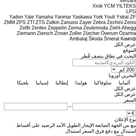
Versant
Xrok
YCM
YILTEKS
LPG
Yadon
Yale
Yamaha
Yanmar
Yaskawa
York
Youli
Ystral
ZF
ZMM
ZPS
ZTI
ZTS
Zalkin
Zanussi
Zayer
Zebra
Zechini
Zeiss
Zelfir
Zentex
Zeppelin
Zerma
Zeulenroda
Ziehl-Abegg
Ziemann
Ziersch
Zinser
Zoller
Zürcher
Överum
Özarma
Ambalaj
Škoda
Šmeral
Кампф
عرض الكل
الموقع
البحث في نطاق بنصف قُطر
البحرين
أوروبا
ألمانيا
سلوفاكيا
هولندا
إيطاليا
إسبانيا
بلجيكا
عرض الكل
عرض الكل
السعر
–
نوع الإعلان
بيع
من الجهة الصانعة
الإيجار الطويل الأمد
الرصيد
على أقساط
استبدال مع دفع فرق السعر
استبدال