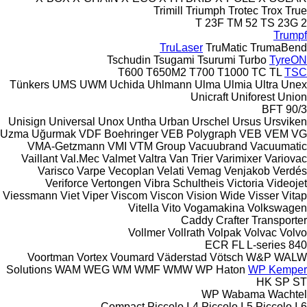
Trimill
Triumph
Trotec
Trox
True
T 23F
TM 52
TS 23G 2
Trumpf
TruLaser
TruMatic
TrumaBend
Tschudin
Tsugami
Tsurumi
Turbo
TyreON
T600
T650M2
T700
T1000
TC
TL
TSC
Tünkers
UMS
UWM
Uchida
Uhlmann
Ulma
Ulmia
Ultra
Unex
Unicraft
Uniforest
Union
BFT 90/3
Unisign
Universal
Unox
Untha
Urban
Urschel
Ursus
Ursviken
Uzma
Uğurmak
VDF Boehringer
VEB Polygraph
VEB
VEM
VG
VMA-Getzmann
VMI
VTM Group
Vacuubrand
Vacuumatic
Vaillant
Val.Mec
Valmet
Valtra
Van Trier
Varimixer
Variovac
Varisco
Varpe
Vecoplan
Velati
Vemag
Venjakob
Verdés
Veriforce
Vertongen
Vibra Schultheis
Victoria
Videojet
Viessmann
Viet
Viper
Viscom
Viscon
Vision Wide
Visser
Vitap
Vitella
Vito
Vogamakina
Volkswagen
Caddy
Crafter
Transporter
Vollmer
Vollrath
Volpak
Volvac
Volvo
ECR
FL
L-series
840
Voortman
Vortex
Voumard
Väderstad
Vötsch
W&P
WALW
Solutions
WAM
WEG
WM
WMF
WMW
WP Haton
WP Kemper
HK
SP
ST
WP
Wabama
Wachtel
Compact
Piccolo I-4
Piccolo I-5
Piccolo I-6