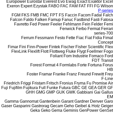
Europower
Eurostar
Everest
Evo
Ewag
Exact
Exaktor
Excel
Exeron
Expert
Ezystak
FABO
FAC
FAM
FAT
FFI
FG Wilson
P-series
FGM
FKS
FMB
FMC
FPT
FS
Faccin
Facom
Fadal
Falch
Falcon
Faldo
Falken
Famup
Fanuc
Fastbind
Fasti
Fatosa
Favretto
Fed Power
Feeler
Fehlmann
Fein
Felder
Femi
Fenwick
Ferbo
Fermat
Ferrari
700-series
Ferrum
Fessmann
Festo
Fette
Fiac
Fiat
Fidia
Fimal
Concept
Fimar
Fini
Finn-Power
Fintek
Fischer
Fisher Scientific
Flex
FlexLink
Flexlift
Flott
Flottweg
Fluke
Flygt
Foellmer
Fogo
Foliant
Fom Industrie
Fomaco
Ford
FDT
Transit
Forest
Format 4
Formlabs
Forte
Fortuna
Forus
HB
Foster
Framar
Franke
Franz
Freund
Frewitt
Frey
F-Line
Friedrich
Friggi
Fristam
Fritsch
Fronius
Fryma
Fu Promise Air
Fuji
Fujifilm
Fujikura
Full
Funke
Futura
GBC
GE
GEA
GER
GF
GHH
GMG
GMP
GUK
GWK
Gabbiani
Gai
Gallus
EM
Gamma
Gannomat
Gantenbein
Garant
Gardner Denver
Garo
Gaser
Gasparini
Gastrorag
Gecam
Geho
Geibel & Hotz
Geiger
Geka
Geko
Gema
Geminis
GenPower
GenSet