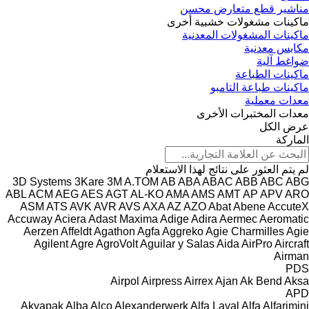
مناشير قطع متعارض محسن
ماكينات مشغولات خشبية أخرى
ماكينات المشغولات المعدنية
مكابس معدنية
ضواغط آلية
ماكينات الطباعة
ماكينات طباعة التامبو
معدات معملية
معدات المختبرات الأخرى
عرض الكل
الماركة
لم يتم العثور على نتائج لهذا الاستعلام
3D Systems
3Kare
3M
A.TOM
AB
ABA
ABAC
ABB
ABC
ABG
ABL
ACM
AEG
AES
AGT
AL-KO
AMA
AMS
AMT
AP
APV
ARO
ASM
ATS
AVK
AVR
AVS
AXA
AZ
AZO
Abat
Abene
AccuteX
Accuway
Aciera
Adast Maxima
Adige
Adira
Aermec
Aeromatic
Aerzen
Affeldt
Agathon
Agfa
Aggreko
Agie Charmilles
Agie
Agilent
Agre
AgroVolt
Aguilar y Salas
Aida
AirPro
Aircraft
Airman
PDS
Airpol
Airpress
Airrex
Ajan
Ak Bend
Aksa
APD
Akyapak
Alba
Alco
Alexanderwerk
Alfa Laval
Alfa
Alfarimini