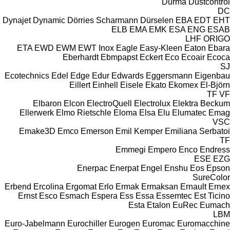
Durma
Dustcontrol
DC
Dynajet
Dynamic
Dörries Scharmann
Dürselen
EBA
EDT
EHT
ELB
EMA
EMK
ESA ENG
ESAB
LHF
ORIGO
ETA
EWD
EWM
EWT Inox
Eagle
Easy-Kleen
Eaton
Ebara
Eberhardt
Ebmpapst
Eckert
Eco
Ecoair
Ecoca
SJ
Ecotechnics
Edel
Edge
Edur
Edwards
Eggersmann
Eigenbau
Eillert
Einhell
Eisele
Ekato
Ekomex
El-Björn
TF
VF
Elbaron
Elcon
ElectroQuell
Electrolux
Elektra Beckum
Ellerwerk
Elmo Rietschle
Eloma
Elsa
Elu
Elumatec
Emag
VSC
Emake3D
Emco
Emerson
Emil Kemper
Emiliana Serbatoi
TF
Emmegi
Empero
Enco
Endress
ESE
EZG
Enerpac
Enerpat
Engel
Enshu
Eos
Epson
SureColor
Erbend
Ercolina
Ergomat
Erlo
Ermak
Ermaksan
Ernault
Ernex
Ernst
Esco
Esmach
Espera
Ess
Essa
Essemtec
Est Ticino
Esta
Etalon
EuRec
Eumach
LBM
Euro-Jabelmann
Eurochiller
Eurogen
Euromac
Euromacchine