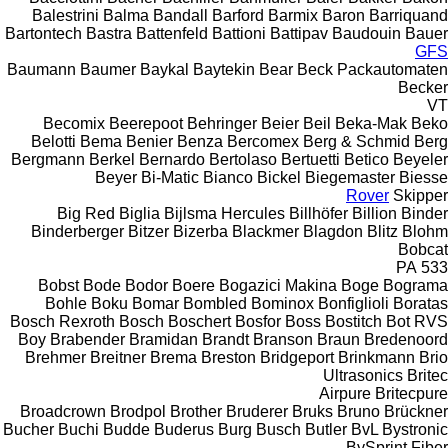
Balestrini
Balma
Bandall
Barford
Barmix
Baron
Barriquand
Bartontech
Bastra
Battenfeld
Battioni
Battipav
Baudouin
Bauer
GFS
Baumann
Baumer
Baykal
Baytekin
Bear
Beck Packautomaten
Becker
VT
Becomix
Beerepoot
Behringer
Beier
Beil
Beka-Mak
Beko
Belotti
Bema
Benier
Benza
Bercomex
Berg & Schmid
Berg
Bergmann
Berkel
Bernardo
Bertolaso
Bertuetti
Betico
Beyeler
Beyer
Bi-Matic
Bianco
Bickel
Biegemaster
Biesse
Rover
Skipper
Big Red
Biglia
Bijlsma Hercules
Billhöfer
Billion
Binder
Binderberger
Bitzer
Bizerba
Blackmer
Blagdon
Blitz
Blohm
Bobcat
PA
533
Bobst
Bode
Bodor
Boere
Bogazici Makina
Boge
Bograma
Bohle
Boku
Bomar
Bombled
Bominox
Bonfiglioli
Boratas
Bosch Rexroth
Bosch
Boschert
Bosfor
Boss
Bostitch
Bot RVS
Boy
Brabender
Bramidan
Brandt
Branson
Braun
Bredenoord
Brehmer
Breitner
Brema
Breston
Bridgeport
Brinkmann
Brio
Ultrasonics
Britec
Airpure
Britecpure
Broadcrown
Brodpol
Brother
Bruderer
Bruks
Bruno
Brückner
Bucher
Buchi
Budde
Buderus
Burg
Busch
Butler
BvL
Bystronic
BySprint Fiber