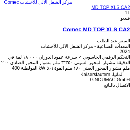
مركز الشغل الآلي للأخشاب Comec
MD TOP XLS CA2
11
فيديو
Comec MD TOP XLS CA2
السعر عند الطلب
المعدات الصناعية - مركز الشغل الآلي للأخشاب
2024
التحكم الرقمي الحاسوبي
✓
سرعة عمود الدوران
١٨٬٠٠٠ لفة في
الدقيقة
مشوار المحور السيني
٣٬٣٥٠ ملم
مشوار المحور الصادي
٢٠٠
ملم
مشوار المحور العيني
١٨٠ ملم
القوة
٥٫٦ kW
الفولطية
400
ألمانيا، Kaiserslautern
GINDUMAC GmbH
الاتصال بالبائع