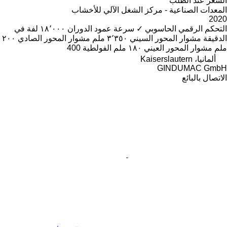
السعر عند الطلب
المعدات الصناعية - مركز الشغل الآلي للأخشاب
2020
التحكم الرقمي الحاسوبي
✓
سرعة عمود الدوران
١٨٬٠٠٠ لفة في
الدقيقة
مشوار المحور السيني
٣٬٣٥٠ ملم
مشوار المحور الصادي
٢٠٠
ملم
مشوار المحور العيني
١٨٠ ملم
الفولطية
400
ألمانيا، Kaiserslautern
GINDUMAC GmbH
الاتصال بالبائع