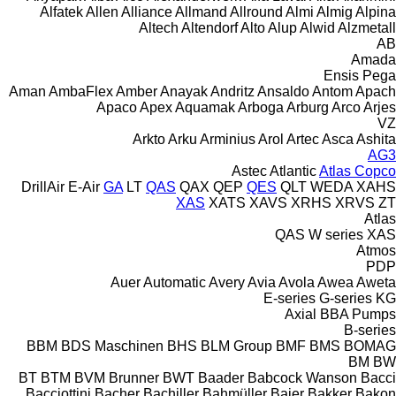
Alfatek
Allen
Alliance
Allmand
Allround
Almi
Almig
Alpina
Altech
Altendorf
Alto
Alup
Alwid
Alzmetall
AB
Amada
Ensis
Pega
Aman
AmbaFlex
Amber
Anayak
Andritz
Ansaldo
Antom
Apach
Apaco
Apex
Aquamak
Arboga
Arburg
Arco
Arjes
VZ
Arkto
Arku
Arminius
Arol
Artec
Asca
Ashita
AG3
Astec
Atlantic
Atlas Copco
DrillAir
E-Air
GA
LT
QAS
QAX
QEP
QES
QLT
WEDA
XAHS
XAS
XATS
XAVS
XRHS
XRVS
ZT
Atlas
QAS
W series
XAS
Atmos
PDP
Auer
Automatic
Avery
Avia
Avola
Awea
Aweta
E-series
G-series
KG
Axial
BBA Pumps
B-series
BBM
BDS Maschinen
BHS
BLM Group
BMF
BMS
BOMAG
BM
BW
BT
BTM
BVM Brunner
BWT
Baader
Babcock Wanson
Bacci
Bacciottini
Bacher
Bachiller
Bahmüller
Baier
Bakker
Bakon