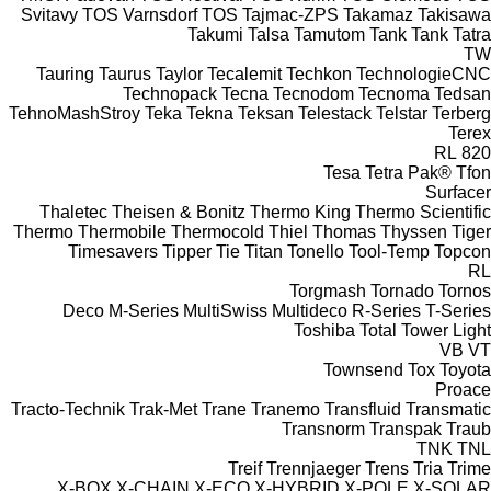
Svitavy
TOS Varnsdorf
TOS
Tajmac-ZPS
Takamaz
Takisawa
Takumi
Talsa
Tamutom
Tank
Tank
Tatra
TW
Tauring
Taurus
Taylor
Tecalemit
Techkon
TechnologieCNC
Technopack
Tecna
Tecnodom
Tecnoma
Tedsan
TehnoMashStroy
Teka
Tekna
Teksan
Telestack
Telstar
Terberg
Terex
RL
820
Tesa
Tetra Pak®
Tfon
Surfacer
Thaletec
Theisen & Bonitz
Thermo King
Thermo Scientific
Thermo
Thermobile
Thermocold
Thiel
Thomas
Thyssen
Tiger
Timesavers
Tipper Tie
Titan
Tonello
Tool-Temp
Topcon
RL
Torgmash
Tornado
Tornos
Deco
M-Series
MultiSwiss
Multideco
R-Series
T-Series
Toshiba
Total
Tower Light
VB
VT
Townsend
Tox
Toyota
Proace
Tracto-Technik
Trak-Met
Trane
Tranemo
Transfluid
Transmatic
Transnorm
Transpak
Traub
TNK
TNL
Treif
Trennjaeger
Trens
Tria
Trime
X-BOX
X-CHAIN
X-ECO
X-HYBRID
X-POLE
X-SOLAR