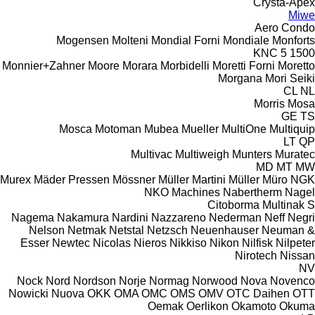
Crysta-Apex
Miwe
Aero
Condo
Mogensen
Molteni
Mondial Forni
Mondiale
Monforts
KNC 5 1500
Monnier+Zahner
Moore
Morara
Morbidelli
Moretti Forni
Moretto
Morgana
Mori Seiki
CL
NL
Morris
Mosa
GE
TS
Mosca
Motoman
Mubea
Mueller
MultiOne
Multiquip
LT
QP
Multivac
Multiweigh
Munters
Muratec
MD
MT
MW
Murex
Mäder Pressen
Mössner
Müller Martini
Müller
Müro
NGK
NKO Machines
Nabertherm
Nagel
Citoborma
Multinak S
Nagema
Nakamura
Nardini
Nazzareno
Nederman
Neff
Negri
Nelson
Netmak
Netstal
Netzsch
Neuenhauser
Neuman &
Esser
Newtec
Nicolas
Nieros
Nikkiso
Nikon
Nilfisk
Nilpeter
Nirotech
Nissan
NV
Nock
Nord
Nordson
Norje
Normag
Norwood
Nova
Novenco
Nowicki
Nuova
OKK
OMA
OMC
OMS
OMV
OTC Daihen
OTT
Oemak
Oerlikon
Okamoto
Okuma