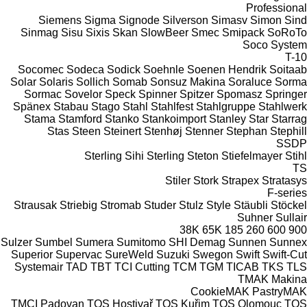
Professional
Siemens
Sigma
Signode
Silverson
Simasv
Simon
Sind
Sinmag
Sisu
Sixis
Skan
SlowBeer
Smec
Smipack
SoRoTo
Soco System
T-10
Socomec
Sodeca
Sodick
Soehnle
Soenen Hendrik
Soitaab
Solar
Solaris
Sollich
Somab
Sonsuz Makina
Soraluce
Sorma
Sormac
Sovelor
Speck
Spinner
Spitzer
Spomasz
Springer
Spänex
Stabau
Stago
Stahl
Stahlfest
Stahlgruppe
Stahlwerk
Stama
Stamford
Stanko
Stankoimport
Stanley
Star
Starrag
Stas
Steen
Steinert
Stenhøj
Stenner
Stephan
Stephill
SSDP
Sterling Sihi
Sterling
Steton
Stiefelmayer
Stihl
TS
Stiler
Stork
Strapex
Stratasys
F-series
Strausak
Striebig
Stromab
Studer
Stulz
Style
Stäubli
Stöckel
Suhner
Sullair
38K
65K
185
260
600
900
Sulzer
Sumbel
Sumera
Sumitomo SHI Demag
Sunnen
Sunnex
Superior
Supervac
SureWeld
Suzuki
Swegon
Swift
Swift-Cut
Systemair
TAD
TBT
TCI Cutting
TCM
TGM
TICAB
TKS
TLS
TMAK Makina
CookieMAK
PastryMAK
TMCI Padovan
TOS Hostivař
TOS Kuřim
TOS Olomouc
TOS