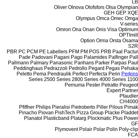
LB
Oliver
Olnova
Olofsfors
Olsa
Olympian
GEH
GEP
XQE
Olympus
Omca
Omec
Omga
V-series
Omron
Ona
Onan
Onis Visa
Optimum
OPTImill
Option
Orma
Orsta
Osama
S2R
PBR
PC
PCM
PE Labellers
PFM
PM
POS
PRB
Paal
Pactur
Pade
Padovani
Pagani
Pago
Palamides
Palfinger
Pall
Pallmann
Palmary
Panasonic
Panhans
Parker
Parpas
Paul
Peddinghaus
Pedrazzoli
Pedrollo
Pegard
Pegas
Pehaka
Peletto
Pema
Pendraulik
Perfect
Perfecta
Perin
Perkins
2500 Series
2800 Series
4000 Series
1100 Series
Pernuma
Pester
Petratto
Peugeot
Expert
Partner
Pfaudler
CH4000
Pfiffner
Philips
Pieralisi
Pietroberto
Piller
Pilous
Pimak
Pinacho
Piovan
PishTech
Pizza Group
Placke
Pladdet
Planatol
Plasticband
Platarg
Plockmatic
Plus Power
GF
Plymovent
Polair
Polar
Polin
Poly-clip
FCA