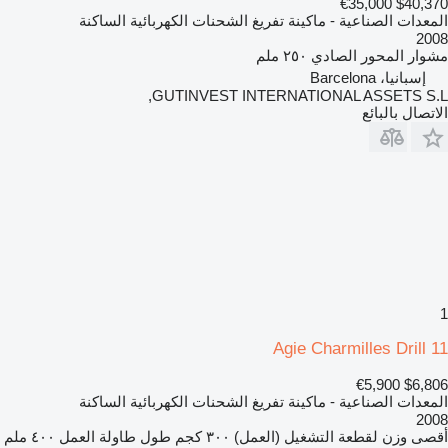
€35,000
$40,370
المعدات الصناعية - ماكينة تفريغ الشحنات الكهربائية الساكنة
2008
مشوار المحور الصادي
٢٥٠ ملم
إسبانيا، Barcelona
GUTINVEST INTERNATIONAL ASSETS S.L,
الاتصال بالبائع
1
Agie Charmilles Drill 11
€5,900
$6,806
المعدات الصناعية - ماكينة تفريغ الشحنات الكهربائية الساكنة
2008
أقصى وزن لقطعة التشغيل (العمل)
٣٠٠ كجم
طول طاولة العمل
٤٠٠ ملم