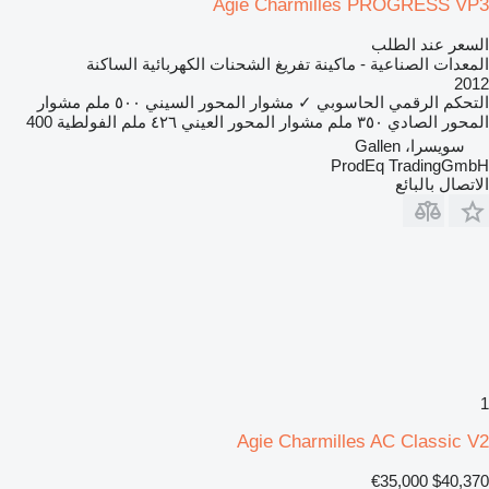
Agie Charmilles PROGRESS VP3
السعر عند الطلب
المعدات الصناعية - ماكينة تفريغ الشحنات الكهربائية الساكنة
2012
التحكم الرقمي الحاسوبي
✓
مشوار المحور السيني
٥٠٠ ملم
مشوار
المحور الصادي
٣٥٠ ملم
مشوار المحور العيني
٤٢٦ ملم
الفولطية
400
سويسرا، Gallen
ProdEq TradingGmbH
الاتصال بالبائع
1
Agie Charmilles AC Classic V2
€35,000
$40,370