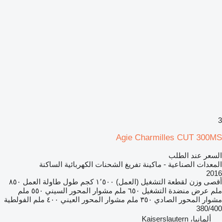
3
Agie Charmilles CUT 300MS
السعر عند الطلب
المعدات الصناعية - ماكينة تفريغ الشحنات الكهربائية الساكنة
2016
أقصى وزن لقطعة التشغيل (العمل)
١٬٥٠٠ كجم
طول طاولة العمل
٨٥٠
ملم
عرض منضدة التشغيل
٦٥٠ ملم
مشوار المحور السيني
٥٥٠ ملم
مشوار المحور الصادي
٣٥٠ ملم
مشوار المحور العيني
٤٠٠ ملم
الفولطية
380/400
ألمانيا، Kaiserslautern