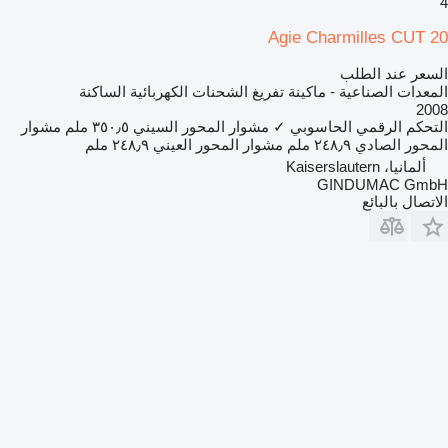
4
Agie Charmilles CUT 20
السعر عند الطلب
المعدات الصناعية - ماكينة تفريغ الشحنات الكهربائية الساكنة
2008
التحكم الرقمي الحاسوبي
✓
مشوار المحور السيني
٣٥٠٫٥ ملم
مشوار
المحور الصادي
٢٤٨٫٩ ملم
مشوار المحور العيني
٢٤٨٫٩ ملم
ألمانيا، Kaiserslautern
GINDUMAC GmbH
الاتصال بالبائع