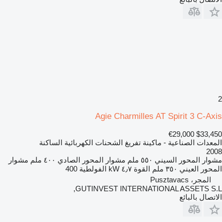
2
Agie Charmilles AT Spirit 3 C-Axis
€29,000
$33,450
المعدات الصناعية - ماكينة تفريغ الشحنات الكهربائية الساكنة
2008
مشوار المحور السيني
٥٥٠ ملم
مشوار المحور الصادي
٤٠٠ ملم
مشوار
المحور العيني
٣٥٠ ملم
القوة
٤٫٧ kW
الفولطية
400
المجر، Pusztavacs
GUTINVEST INTERNATIONAL ASSETS S.L,
الاتصال بالبائع