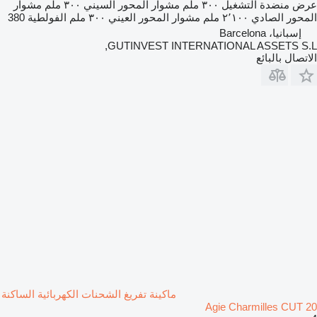
عرض منضدة التشغيل
٣٠٠ ملم
مشوار المحور السيني
٣٠٠ ملم
مشوار
المحور الصادي
٢٬١٠٠ ملم
مشوار المحور العيني
٣٠٠ ملم
الفولطية
380
إسبانيا، Barcelona
GUTINVEST INTERNATIONAL ASSETS S.L,
الاتصال بالبائع
ماكينة تفريغ الشحنات الكهربائية الساكنة
Agie Charmilles CUT 20