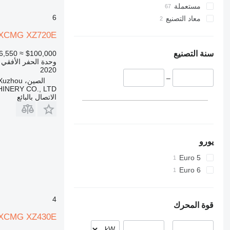
مستعملة
6
معاد التصنيع
XCMG XZ720E
≈ €86,550
$100,000
سنة التصنيع
وحدة الحفر الأفقي
2020
–
الصين، Xuzhou
NERY CO., LTD.
الاتصال بالبائع
يورو
Euro 5
Euro 6
4
قوة المحرك
XCMG XZ430E
–