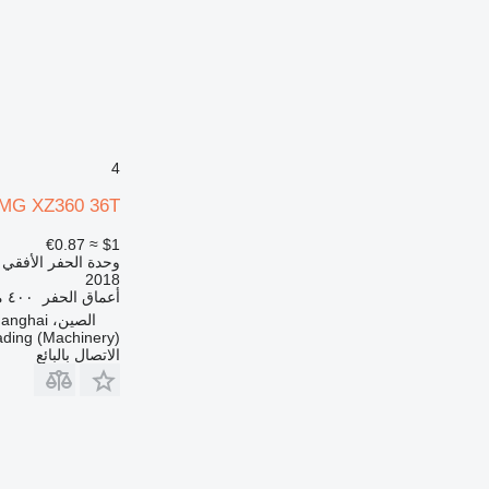
4
MG XZ360 36T
≈ €0.87
$1
وحدة الحفر الأفقي
2018
أعماق الحفر
٤٠٠ متر
الصين، Shanghai
ding (Machinery)
الاتصال بالبائع