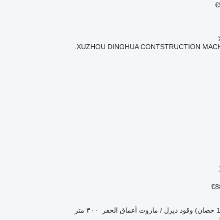
XUZHOU DINGHUA CONTSTRUCTION MACHI
وقود
ديزل / مازوت
أعماق الحفر
٣٠٠ متر