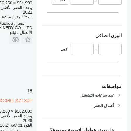
≈ €56,250
$64,990
وحدة الحفر الأفقي
2022
١٬٢٠٠ متر / ساعة
الصين، Xuzhou
NERY CO., LTD.
الاتصال بالبائع
الوزن الصافي
–
كجم
مواصفات
18
عدد ساعات التشغيل
XCMG XZ130F
أعماق الحفر
≈ €88,280
$102,000
وحدة الحفر الأفقي
2026
القوة
81 kW (110.2 حصان)
هل بعض عوامل التصفية مفقودة؟