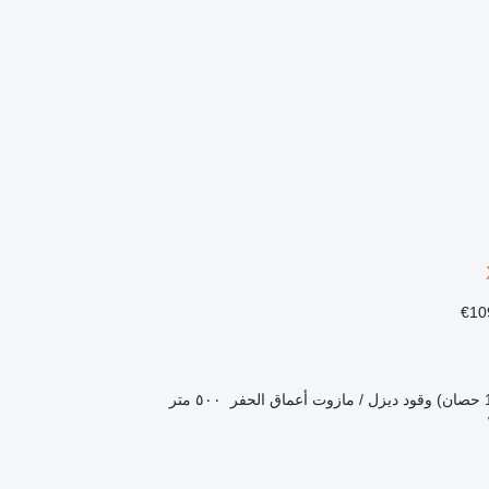
وقود
ديزل / مازوت
أعماق الحفر
٥٠٠ متر