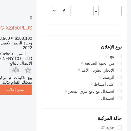
–
6
G XZ450PLUS
≈ €93,560
$108,100
وحدة الحفر الأفقي
نوع الإعلان
2022
الصين، Xuzhou
بيع
NERY CO., LTD.
الاتصال بالبائع
من الجهة الصانعة
الإيجار الطويل الأمد
الرصيد
بيع ماكينات أم مرك
يمكنك القيام بذلك م
على أقساط
نشر إعلانك
استبدال مع دفع فرق السعر
استبدال
حالة المركبة
جديد