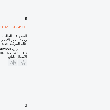
5
XCMG XZ450F
السعر عند الطلب
وحدة الحفر الأفقي
حالة المركبة
جديد
الصين، Xuzhou
NERY CO., LTD.
الاتصال بالبائع
3