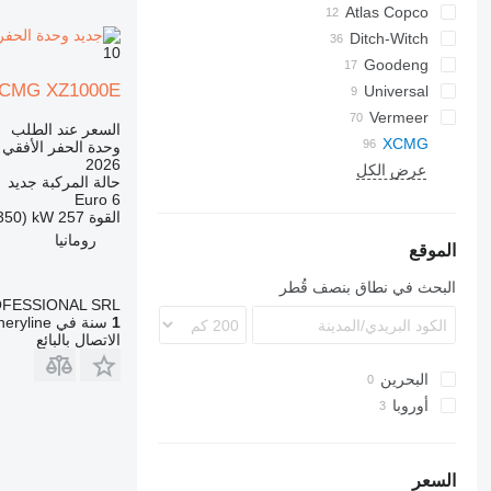
Atlas Copco
B-series
Ditch-Witch
L2C
10
Boomer
Goodeng
HCR
JT
CMG XZ1000E
Commando
Universal
Vermeer
DI
السعر عند الطلب
D-series
WPS
XCMG
وحدة الحفر الأفقي
2026
XZ
عرض الكل
S-series
حالة المركبة
جديد
XZ180
Euro 6
القوة
257 kW (350 حصان)
XZ200
رومانيا
XZ320
الموقع
XZ400
البحث في نطاق بنصف قُطر
XZ430E
FESSIONAL SRL
1
سنة في Machineryline
XZ450
الاتصال بالبائع
XZ500
البحرين
XZ1350
أوروبا
XZ2200
بولندا
رومانيا
السعر