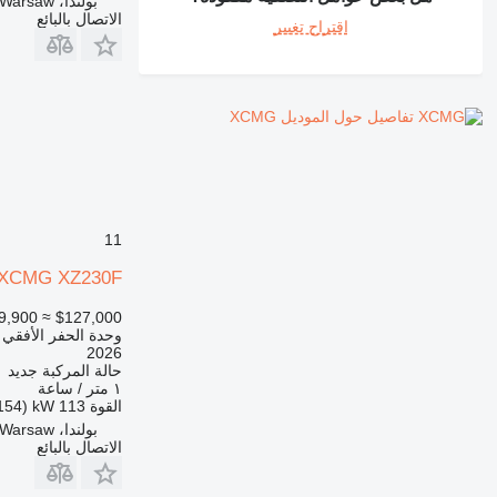
بولندا، Warsaw
الاتصال بالبائع
اقتراح تغيير
تفاصيل حول الموديل XCMG
11
XCMG XZ230F
≈ €109,900
$127,000
وحدة الحفر الأفقي
2026
حالة المركبة
جديد
١ متر / ساعة
القوة
113 kW (154 حصان)
بولندا، Warsaw
الاتصال بالبائع