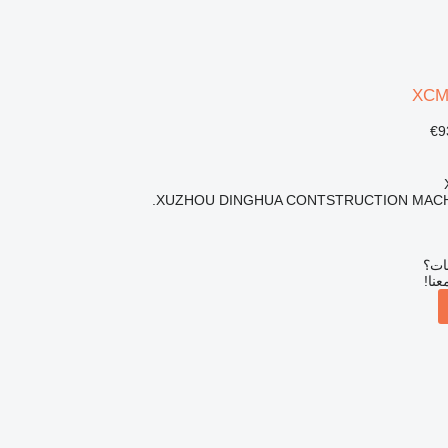
XCM
XUZHOU DINGHUA CONTSTRUCTION MACHI
بات؟
عنا!