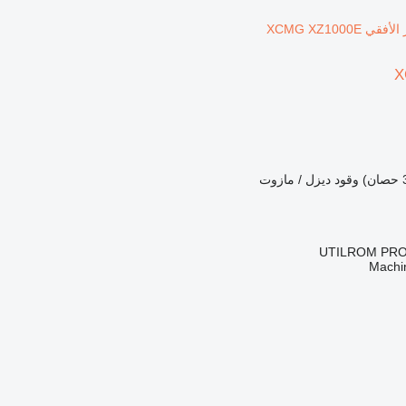
X
وقود
ديزل / مازوت
UTILROM PRO