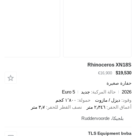
Rhinoceros XN18S
$19,530
€16,900
حفارة صغيرة
2026
حالة المركبة
جديد
Euro 5
وقود
ديزل / مازوت
حمولة
١٬٨٠٠ كجم
أعماق الحفر
٢٫٣٤٦ متر
نصف القطر للحفر
٣٫٧ متر
بلجيكا، Ruddervoorde
TLS Equipment bvba