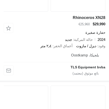
Rhinoceros XN28
$29,990
€25,960
حفارة صغيرة
2024
حالة المركبة
جديد
وقود
ديزل / مازوت
أعماق الحفر
٢٫٤ متر
بلجيكا، Oostkamp
TLS Equipment bvba