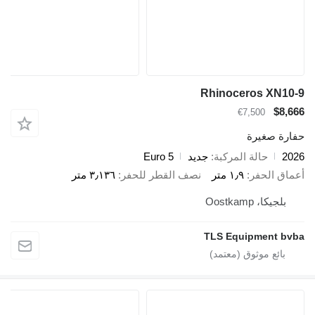
Rhinoceros XN10-9
$8,666
€7,500
حفارة صغيرة
2026
حالة المركبة
جديد
Euro 5
أعماق الحفر
١٫٩ متر
نصف القطر للحفر
٣٫١٣٦ متر
بلجيكا، Oostkamp
TLS Equipment bvba