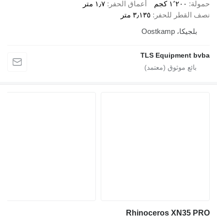
حمولة
١٬٢٠٠ كجم
أعماق الحفر
١٫٧ متر
نصف القطر للحفر
٣٫١٣٥ متر
بلجيكا، Oostkamp
TLS Equipment bvba
Rhinoceros XN35 PRO