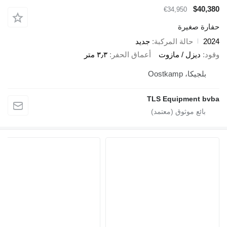
$40,380
€34,950
حفارة صغيرة
2024
حالة المركبة
جديد
وقود
ديزل / مازوت
أعماق الحفر
٣٫٣ متر
بلجيكا، Oostkamp
TLS Equipment bvba