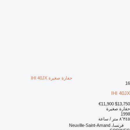
حفارة صغيرة IHI 40JX
16
IHI 40JX
€11,900
$13,750
حفارة صغيرة
1998
٨٬٣٤٥ متر / ساعة
فرنسا، Neuville-Saint-Amand