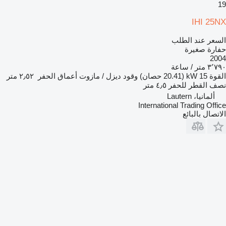
19
IHI 25NX
السعر عند الطلب
حفارة صغيرة
2004
٣٬٧٩٠ متر / ساعة
القوة
15 kW (20.41 حصان)
وقود
ديزل / مازوت
أعماق الحفر
٢٫٥٢ متر
نصف القطر للحفر
٤٫٥ متر
ألمانيا، Lautern
International Trading Office
الاتصال بالبائع