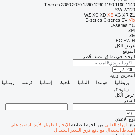
T-series
3080
3070
1390
1280
1190
1160
1140
SW
W120
WZ
XC
XD
XE
XG
XR
ZL
B-series
C-series
SV
Vio
U-series
YC
ZM
ZE
EC
EW
H
عرض الكل
الموقع
البحث في نطاق بنصف قُطر
البحرين
أوروبا
بريطانيا
هولندا
ألمانيا
بلجيكا
إسبانيا
فرنسا
رومانيا
سلوفاكيا
عرض الكل
السعر
–
نوع الإعلان
بيع
المزاد العلني
من الجهة الصانعة
الإيجار الطويل الأمد
الرصيد
على
أقساط
استبدال مع دفع فرق السعر
استبدال