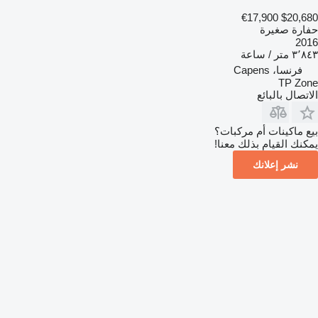
€17,900
$20,680
حفارة صغيرة
2016
٣٬٨٤٣ متر / ساعة
فرنسا، Capens
TP Zone
الاتصال بالبائع
بيع ماكينات أم مركبات؟
يمكنك القيام بذلك معنا!
نشر إعلانك