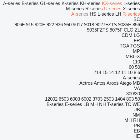
A-series
B-series
GL-series
K-series
KH-series
KX-series
L-series
M-series
R-series
U-series
X-series
A-series
HS
L-series
LH
R-series
SC
906F
915
920E
922
936
950
9017
9018
9027FZTS
9035E
856
9035FZTS
9075F
CLG
ZL
CDM
LG
FR
TGA
TGS
MP
MBL-X
110
60
50
714
15
14
12
11
10
8
6
A-series
Actros
Antos
Arocs
Atego
MB
VA
300/30
12002
6503
6003
6002
3703
2503
1404
803
50
B-series
E-series
LB
MH
NH
T-series
TC
WE
UB
NM
MH
RH
PB
EB
HE