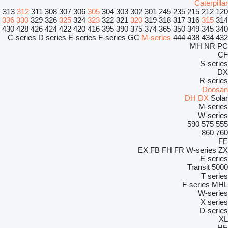
Caterpillar
313
312
311
308
307
306
305
304
303
302
301
245
235
215
212
120
336
330
329
326
325
324
323
322
321
320
319
318
317
316
315
314
430
428
426
424
422
420
416
395
390
375
374
365
350
349
345
340
C-series
D series
E-series
F-series
GC
M-series
444
438
434
432
MH
NR
PC
CF
S-series
DX
R-series
Doosan
DH
DX
Solar
M-series
W-series
590
575
555
860
760
FE
EX
FB
FH
FR
W-series
ZX
E-series
Transit
5000
T series
F-series
MHL
W-series
X series
D-series
XL
HE