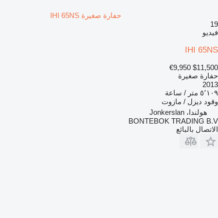
حفارة صغيرة IHI 65NS
19
فيديو
IHI 65NS
€9,950
$11,500
حفارة صغيرة
2013
٥٬١٠٩ متر / ساعة
وقود
ديزل / مازوت
هولندا، Jonkerslan
BONTEBOK TRADING B.V
الاتصال بالبائع