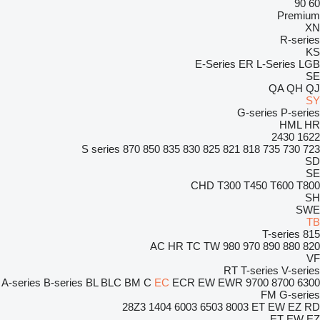
90
60
Premium
XN
R-series
KS
E-Series
ER
L-Series
LGB
SE
QA
QH
QJ
SY
G-series
P-series
HML
HR
2430
1622
S series
870
850
835
830
825
821
818
735
730
723
SD
SE
CHD
T300
T450
T600
T800
SH
SWE
TB
T-series
815
AC
HR
TC
TW
980
970
890
880
820
VF
RT
T-series
V-series
A-series
B-series
BL
BLC
BM
C
EC
ECR
EW
EWR
9700
8700
6300
FM
G-series
28Z3
1404
6003
6503
8003
ET
EW
EZ
RD
ET
EW
EZ