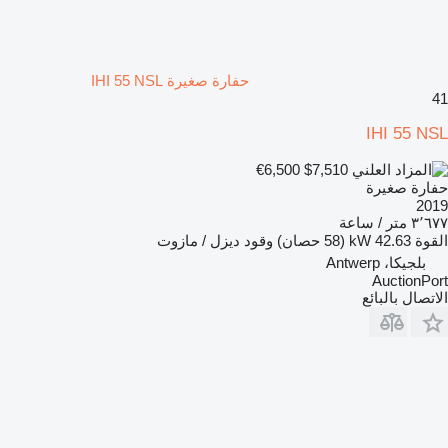
حفارة صغيرة IHI 55 NSL
41
IHI 55 NSL
€6,500
$7,510
حفارة صغيرة
2019
٣٬٦٧٧ متر / ساعة
القوة
42.63 kW (58 حصان)
وقود
ديزل / مازوت
بلجيكا، Antwerp
AuctionPort
الاتصال بالبائع