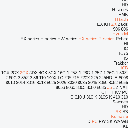
HD
H-series
HMK
Hitachi
EX
KH
ZX
Zaxis
906
806
Hyundai
EX-series
H-series
HW-series
HX-series
R-series
Robex
IHI
IC
IC75
IS
Trakker
JCB
1CX
2CX
3CX
3DX
4CX
5CX
16C-1
25Z-1
26C-1
35Z-1
36C-1
50Z-
2
60C-2
85Z-2
86
110
140X LC
205
215
220X
225
245HDLR
8008
8010
8014
8016
8018
8025
8026
8030
8035
8045
8050
8052
8055
8056
8060
8065
8080
8085
JS
JZ
NXT
CT
HT
KV
PC
310 J
310 K
310S K
410
310 G
S-series
HD
SK
SS
Komatsu
HD
PC
PW
SK
WA
WB
KL