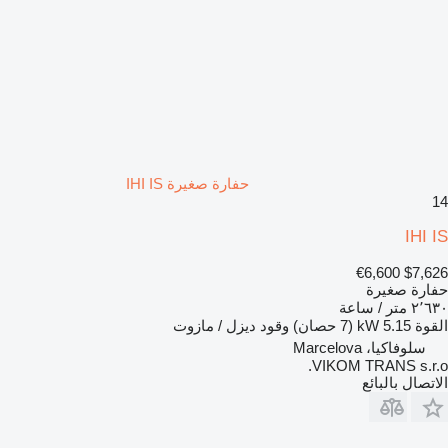
حفارة صغيرة IHI IS
14
IHI IS
€6,600
$7,626
حفارة صغيرة
٢٬٦٣٠ متر / ساعة
القوة
5.15 kW (7 حصان)
وقود
ديزل / مازوت
سلوفاكيا، Marcelova
VIKOM TRANS s.r.o.
الاتصال بالبائع