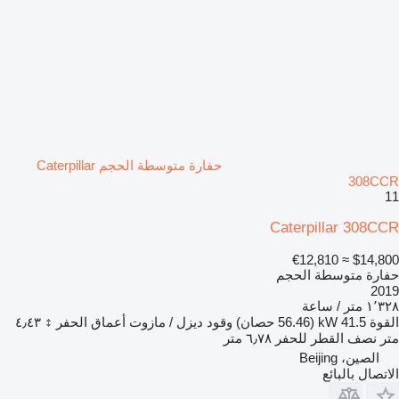
حفارة متوسطة الحجم Caterpillar
308CCR
11
Caterpillar 308CCR
≈ €12,810
$14,800
حفارة متوسطة الحجم
2019
١٬٣٢٨ متر / ساعة
القوة
41.5 kW (56.46 حصان)
وقود
ديزل / مازوت
أعماق الحفر
٤٫٤٣
متر
نصف القطر للحفر
٦٫٧٨ متر
الصين، Beijing
الاتصال بالبائع