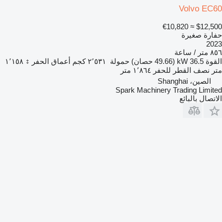
Volvo EC60
≈ €10,820
$12,500
حفارة صغيرة
2023
٨٥٦ متر / ساعة
القوة
36.5 kW (49.66 حصان)
حمولة
٢٬٥٣١ كجم
أعماق الحفر
١٬١٥٨
متر
نصف القطر للحفر
١٬٨٦٤ متر
الصين، Shanghai
Spark Machinery Trading Limited
الاتصال بالبائع