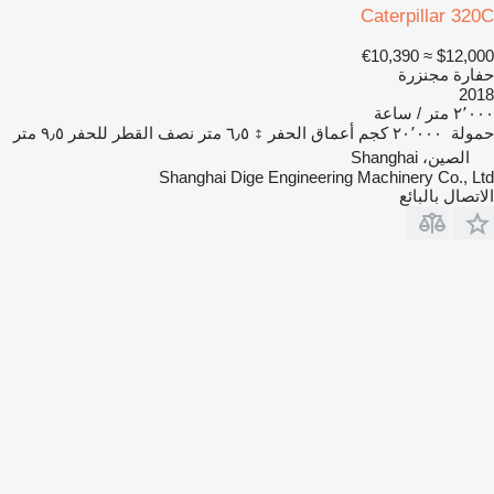
Caterpillar 320C
≈ €10,390
$12,000
حفارة مجنزرة
2018
٢٬٠٠٠ متر / ساعة
حمولة
٢٠٬٠٠٠ كجم
أعماق الحفر
٦٫٥ متر
نصف القطر للحفر
٩٫٥ متر
الصين، Shanghai
Shanghai Dige Engineering Machinery Co., Ltd
الاتصال بالبائع