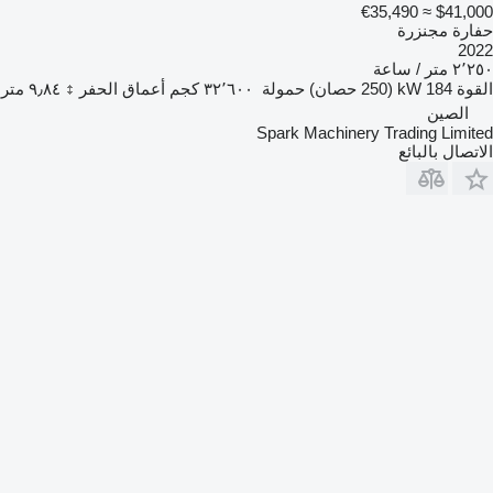
≈ €35,490
$41,000
حفارة مجنزرة
2022
٢٬٢٥٠ متر / ساعة
القوة
184 kW (250 حصان)
حمولة
٣٢٬٦٠٠ كجم
أعماق الحفر
٩٫٨٤ متر
الصين
Spark Machinery Trading Limited
الاتصال بالبائع