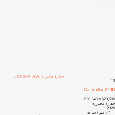
حفارة مجنزرة Caterpillar 329D
13
Caterpillar 329D
≈ €20,340
$23,500
حفارة مجنزرة
2020
٢٬١٠٠ متر / ساعة