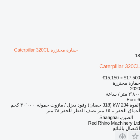
حفارة مجنزرة Caterpillar 320CL
18
Caterpillar 320CL
≈ €15,150
$17,500
حفارة مجنزرة
2020
٢٬٨٠٠ متر / ساعة
Euro 6
القوة
234 kW (318 حصان)
وقود
ديزل / مازوت
حمولة
٣٠٬٠٠٠ كجم
أعماق الحفر
١٥ متر
نصف القطر للحفر
٣٨ متر
الصين، Shanghai
Red Rhino Machinery Ltd
الاتصال بالبائع