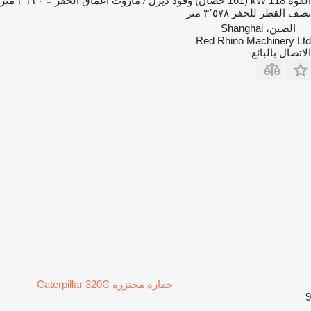
القوة
118 kW (161 حصان)
وقود
ديزل / مازوت
أعماق الحفر
٢٬٣٣٠ متر
نصف القطر للحفر
٣٬٥٧٨ متر
الصين، Shanghai
Red Rhino Machinery Ltd
الاتصال بالبائع
حفارة مجنزرة Caterpillar 320C
9