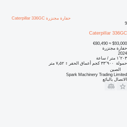
حفارة مجنزرة Caterpillar 336GC
9
Caterpillar 336GC
≈ €80,490
$93,000
حفارة مجنزرة
2024
١٬٢٠٣ متر / ساعة
حمولة
٣٣٬٩٠٠ كجم
أعماق الحفر
٧٫٥٢ متر
الصين
Spark Machinery Trading Limited
الاتصال بالبائع