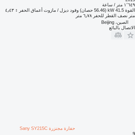
١٬٦٤٩ متر / ساعة
القوة
41.5 kW (56.46 حصان)
وقود
ديزل / مازوت
أعماق الحفر
٤٫٤٣
متر
نصف القطر للحفر
٦٫٧٨ متر
الصين، Beijing
الاتصال بالبائع
حفارة مجنزرة Sany SY215C
9