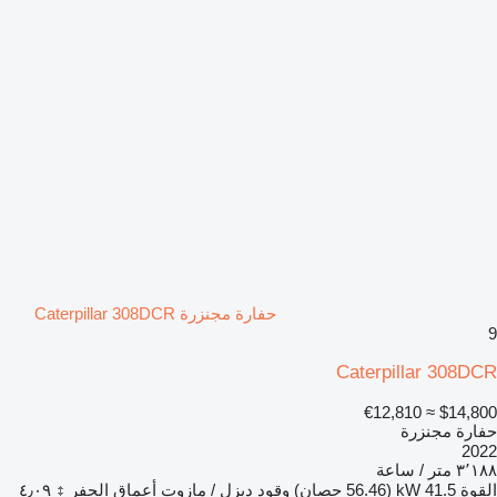
حفارة مجنزرة Caterpillar 308DCR
9
Caterpillar 308DCR
≈ €12,810
$14,800
حفارة مجنزرة
2022
٣٬١٨٨ متر / ساعة
القوة
41.5 kW (56.46 حصان)
وقود
ديزل / مازوت
أعماق الحفر
٤٫٠٩