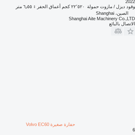
2022
وقود
ديزل / مازوت
حمولة
٢٢٬٥٢٠ كجم
أعماق الحفر
٦٫٥٥ متر
الصين، Shanghai
Shanghai Aite Machinery Co.,LTD
الاتصال بالبائع
حفارة صغيرة Volvo EC60
6