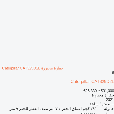
حفارة مجنزرة Caterpillar CAT329D2L
6
Caterpillar CAT329D2L
≈ €26,830
$31,000
حفارة مجنزرة
2021
٨٠٠ متر / ساعة
حمولة
٢٩٬٠٠٠ كجم
أعماق الحفر
٧ متر
نصف القطر للحفر
٩ متر