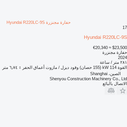
حفارة مجنزرة Hyundai R220LC-9S
17
Hyundai R220LC-9S
≈ €20,340
$23,500
حفارة مجنزرة
2024
٢٨١ متر / ساعة
القوة
114 kW (155 حصان)
وقود
ديزل / مازوت
أعماق الحفر
٦٫٧٤ متر
الصين، Shanghai
Shenyou Construction Machinery Co., Ltd
الاتصال بالبائع