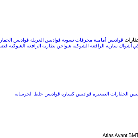
فارات
قواديس أمامية
مجرفات تسوية
قواديس الغربلة
قواديس الحفار
كي
أشواك سارية الرافعة الشوكية
شواحن بطارية الرافعة الشوكية
قضبا
يس الحفارات الصغيرة
قواديس كسارة
قواديس خلط الخرسانة
Atlas
Avant
BM