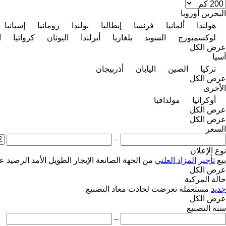
البحرين
أوروبا
هولندا
ألمانيا
فرنسا
إيطاليا
بولندا
رومانيا
إسبانيا
لوكسمبورج
السويد
بلغاريا
أيرلندا
اليونان
كرواتيا
ا
عرض الكل
آسيا
تركيا
الصين
اليابان
أذربيجان
عرض الكل
الأخرى
أوكرانيا
مولدافيا
عرض الكل
عرض الكل
السعر
–
نوع الإعلان
بيع
تأجير
المزاد العلني
من الجهة الصانعة
الإيجار الطويل الأمد
الرصيد
عل
عرض الكل
حالة المركبة
جديد
مستعملة
تعرضت لحادث
معاد التصنيع
عرض الكل
سنة التصنيع
–