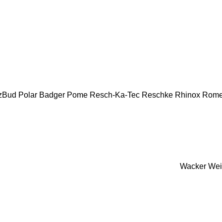
zBud
Polar Badger
Pome
Resch-Ka-Tec
Reschke
Rhinox
Rom
Wacker
Wei