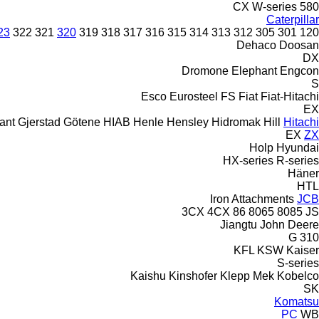
CX
W-series
580
Caterpillar
23
322
321
320
319
318
317
316
315
314
313
312
305
301
120
Dehaco
Doosan
DX
Dromone
Elephant
Engcon
S
Esco
Eurosteel
FS
Fiat
Fiat-Hitachi
EX
ant
Gjerstad
Götene
HIAB
Henle
Hensley
Hidromak
Hill
Hitachi
EX
ZX
Holp
Hyundai
HX-series
R-series
Häner
HTL
Iron Attachments
JCB
3CX
4CX
86
8065
8085
JS
Jiangtu
John Deere
310 G
KFL
KSW
Kaiser
S-series
Kaishu
Kinshofer
Klepp Mek
Kobelco
SK
Komatsu
PC
WB