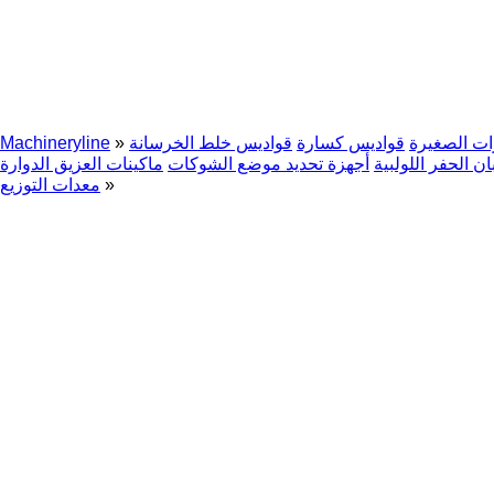
ات الصغيرة
قواديس كسارة
قواديس خلط الخرسانة
»
Machineryline
ن الحفر اللولبية
أجهزة تحديد موضع الشوكات
ماكينات العزيق الدوارة
»
معدات التوزيع