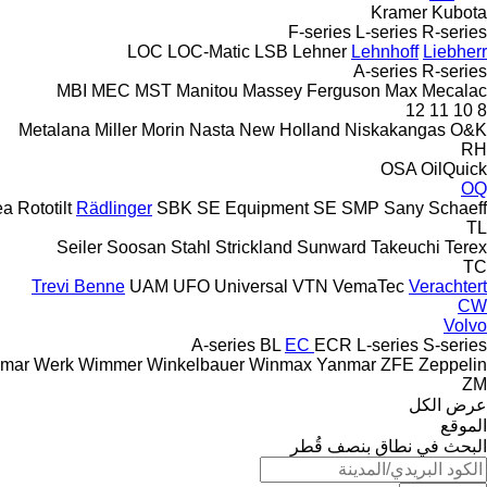
Kramer
Kubota
F-series
L-series
R-series
LOC
LOC-Matic
LSB
Lehner
Lehnhoff
Liebherr
A-series
R-series
MBI
MEC
MST
Manitou
Massey Ferguson
Max
Mecalac
12
11
10
8
Metalana
Miller
Morin
Nasta
New Holland
Niskakangas
O&K
RH
OSA
OilQuick
OQ
ea
Rototilt
Rädlinger
SBK
SE Equipment
SE
SMP
Sany
Schaeff
TL
Seiler
Soosan
Stahl
Strickland
Sunward
Takeuchi
Terex
TC
Trevi Benne
UAM
UFO
Universal
VTN
VemaTec
Verachtert
CW
Volvo
A-series
BL
EC
ECR
L-series
S-series
mar
Werk
Wimmer
Winkelbauer
Winmax
Yanmar
ZFE
Zeppelin
ZM
عرض الكل
الموقع
البحث في نطاق بنصف قُطر