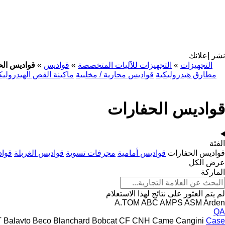
نشر إعلانك
التجهيزات
»
التجهيزات للآليات المتخصصة
»
قواديس
»
قواديس الح
مطارق هيدروليكية
قواديس محارية / مخلبية
ماكينة القص الهيدرولي
قواديس الحفارات
الفئة
قواديس الحفارات
قواديس أمامية
مجرفات تسوية
قواديس الغربلة
قواد
عرض الكل
الماركة
لم يتم العثور على نتائج لهذا الاستعلام
A.TOM
ABC
AMPS
ASM
Arden
QA
T
Balavto
Beco
Blanchard
Bobcat
CF
CNH
Came
Cangini
Case