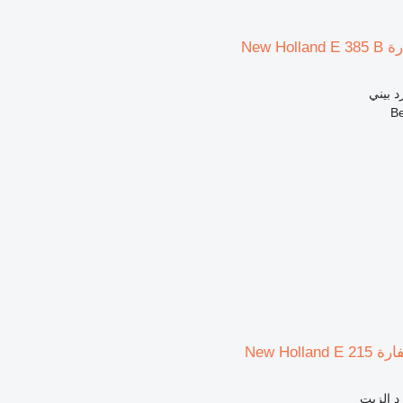
New Ho
د بيني
New Holl
د الزيت