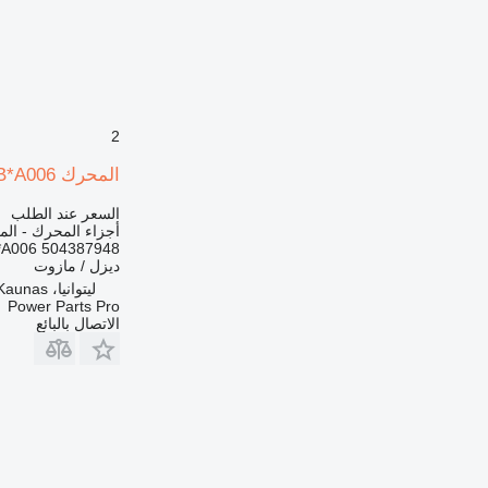
2
المحرك FPT 84171653 F5CE5454C*A003 F5CE5454B*A006 لـ حفارة صغيرة New Holland
السعر عند الطلب
أجزاء المحرك - ال
A006 504387948
ديزل / مازوت
ليتوانيا، Kaunas
Power Parts Pro
الاتصال بالبائع