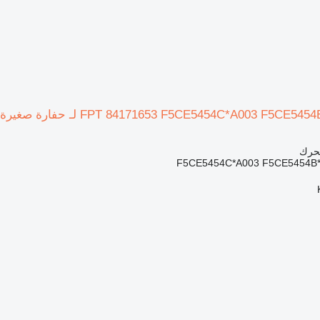
محرك
F5CE5454C*A003 F5CE5454B*