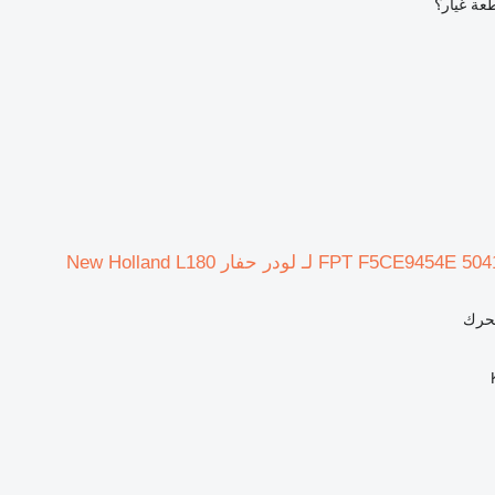
عة غيار؟
محرك