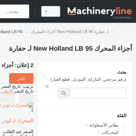
أجزاء المحرك New Holland LB 95 لـ حفارة
أجزاء المحرك LB 95
أجزاء المحرك New Holland LB 95 لـ حفارة
2 إعلان:
أجزاء المحرك B 95
بحث
فلتر
(رقم مرجعي, الماركة, الموديل, قطع الغيار)
ترتيب
:
تاريخ النشر
تاريخ النشر
الأعلى 
1
الفئة
المحرك لـ لودر حفار  LB90 LB95 LB115
بطائن الأسطوانة
السعر عند الطلب
المحركات