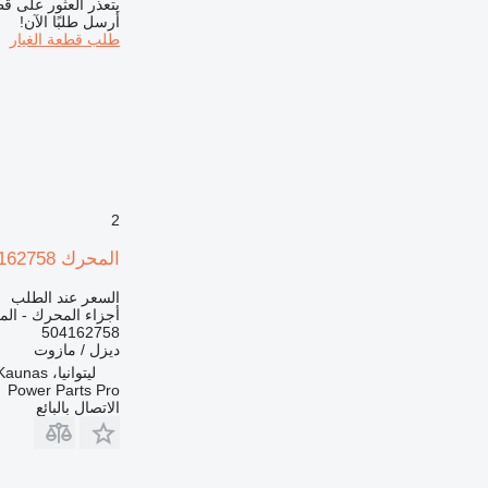
يتعذر العثور على قط
أرسل طلبًا الآن!
طلب قطعة الغيار
2
المحرك FPT F5CE9454E 504162758 لـ لودر حفار New Holland L180
السعر عند الطلب
أجزاء المحرك - ال
504162758
ديزل / مازوت
ليتوانيا، Kaunas
Power Parts Pro
الاتصال بالبائع