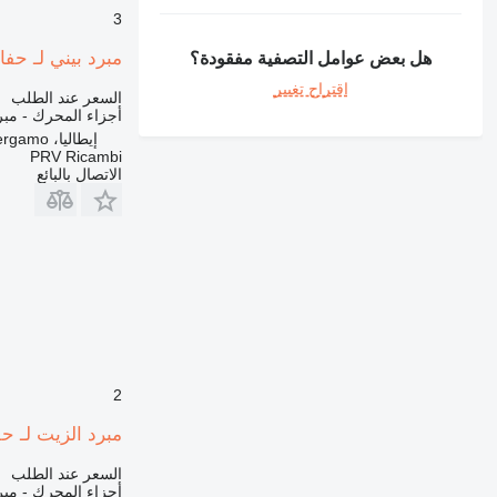
631
3
730
مبرد بيني لـ حفارة lland E 385 B
هل بعض عوامل التصفية مفقودة؟
777
اقتراح تغيير
966
السعر عند الطلب
أجزاء المحرك - مبر
972
إيطاليا، Bergamo
980
PRV Ricambi
الاتصال بالبائع
988
C-series
DE
D series
E-series
M-series
MH
V-series
2
مبرد الزيت لـ حفارة and E 215
السعر عند الطلب
أجزاء المحرك - مبر