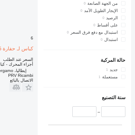
340
من الجهة الصانعة
345
الإيجار الطويل الأمد
349
الرصيد
350
على أقساط
365
استبدال مع دفع فرق السعر
6
374
استبدال
375
كباس لـ حفارة New Holland E 215
390
السعر عند الطلب
416
حالة المركبة
أجزاء المحرك - كب
420
جديد
إيطاليا، Schilpario, Bergamo
422
PRV Ricambi
مستعملة
الاتصال بالبائع
424
426
428
سنة التصنيع
430
432
–
434
438
444