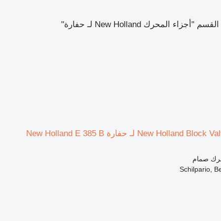
زاء المحرك New Holland لـ حفارة"
حرك صمام