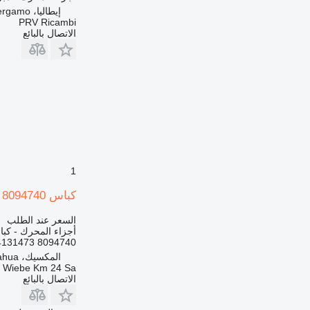
إيطاليا، Bergamo
PRV Ricambi
الاتصال بالبائع
1
كباس 8094740 لـ حفارة New Holland
السعر عند الطلب
أجزاء المحرك - كب
8094740 84131473
المكسيك، Chihuahua
a Wiebe Km 24 Sa
الاتصال بالبائع