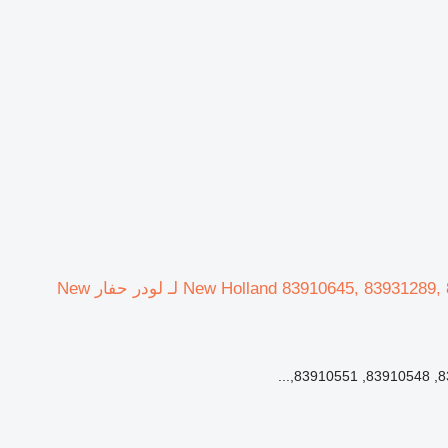
بطانة الأسطوانة New Holland 83910645, 83931289, 85803005, 85803192, 85803193, 85803196, 8580 47048747 لـ لودر حفار New