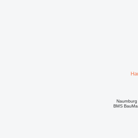
Ha
BMS BauMas