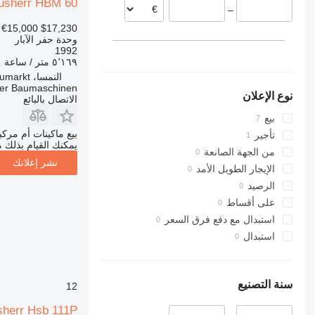
usherr HBM 60
–
بلغاريا
€15,000
$17,230
وحدة حفر الآبار
1992
٥٬١٦٩ متر / ساعة
النمسا، Neumarkt
er Baumaschinen
نوع الإعلان
الاتصال بالبائع
بيع
بيع ماكينات أم مرك
تأجير
يمكنك القيام بذلك م
من الجهة الصانعة
نشر إعلانك
الإيجار الطويل الأمد
الرصيد
على أقساط
استبدال مع دفع فرق السعر
استبدال
سنة التصنيع
12
herr Hsb 111P