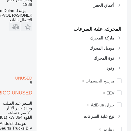
1988
أعماق الحفر
بولندا، Witowice Dolne
N-VOL PASIONEK
الاتصال بالبائع
المحرك، علبة السرعات
ماركة المحرك
موديل المحرك
قوة المحرك
وقود
UNUSED
مرشح الجسيمات
8
 RIGG UNUSED
EEV
السعر عند الطلب
خزان AdBlue
وحدة حفر الآبار
٢٠ متر / ساعة
نوع علبة السرعات
القوة
354 kW (481 حصان)
هولندا، Andelst
Geurts Trucks B.V.
ريتاردر