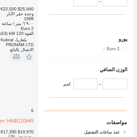
–
€22,500
$25,840
وحدة حفر الآبار
1998
٦٬٩٠٠ متر / ساعة
Euro 2
القوة
120 kW (163 حصان)
يورو
بلغاريا، Kubrat
PRONAM LTD
Euro 2
الاتصال بالبائع
الوزن الصافي
–
كجم
6
err HMB120HR
مواصفات
 €17,390
$19,970
عدد ساعات التشغيل
وحدة حفر الآبار