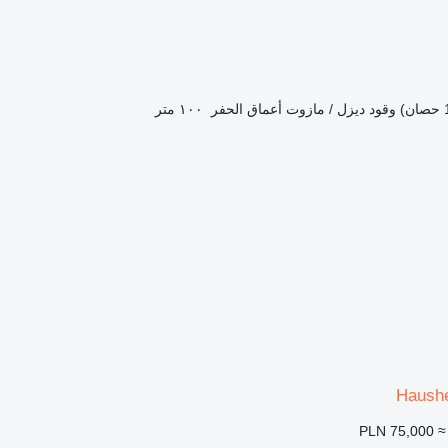
وقود
ديزل / مازوت
أعماق الحفر
١٠٠ متر
Haush
PLN 75,000
≈