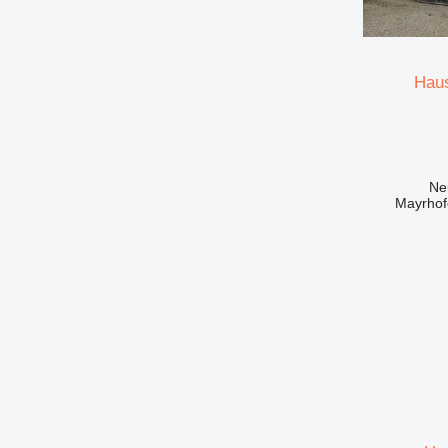
Hau
Mayrhof