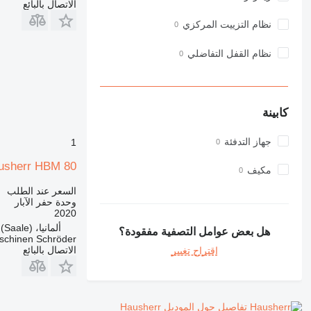
الاتصال بالبائع
نظام التزييت المركزي
نظام القفل التفاضلي
كابينة
جهاز التدفئة
1
usherr HBM 80
مكيف
السعر عند الطلب
وحدة حفر الآبار
2020
ألمانيا، Naumburg (Saale)
هل بعض عوامل التصفية مفقودة؟
chinen Schröder
الاتصال بالبائع
اقتراح تغيير
تفاصيل حول الموديل Hausherr