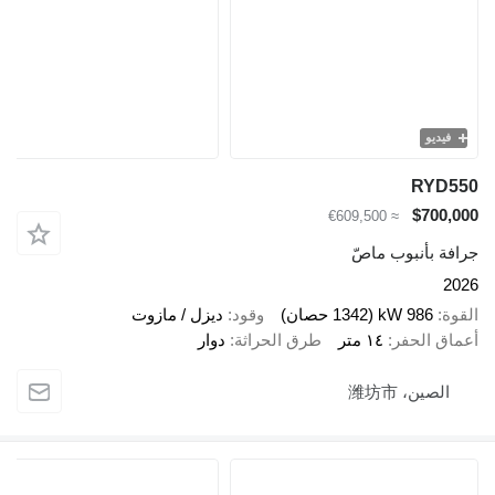
فيديو
RYD550
$700,000
≈ €609,500
جرافة بأنبوب ماصّ
2026
القوة
986 kW (1342 حصان)
وقود
ديزل / مازوت
أعماق الحفر
١٤ متر
طرق الحراثة
دوار
الصين، 潍坊市