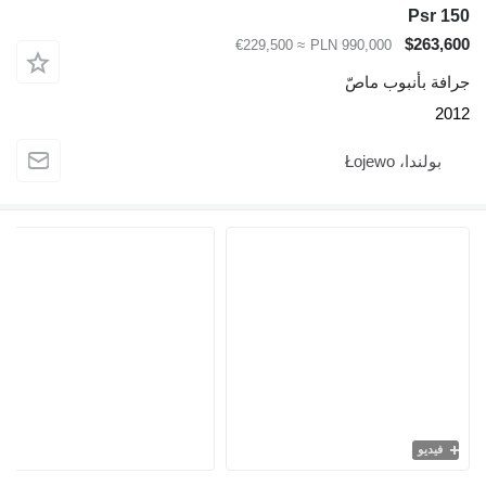
Psr 150
$263,600
≈ €229,500
PLN 990,000
جرافة بأنبوب ماصّ
2012
بولندا، Łojewo
فيديو