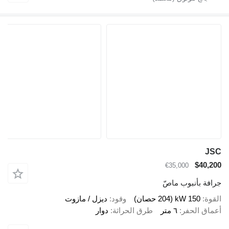
JSC
$40,200
€35,000
جرافة بأنبوب ماصّ
القوة
150 kW (204 حصان)
وقود
ديزل / مازوت
أعماق الحفر
٦ متر
طرق الحراثة
دوار