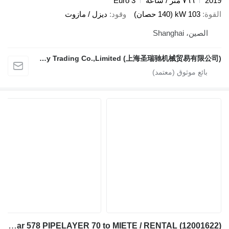
2019
٧٦٦ متر / ساعة
Euro 3
القوة
103 kW (140 حصان)
وقود
ديزل / مازوت
الصين، Shanghai
Sunrich Machinery Trading Co.,Limited (上海圣瑞驰机械贸易有限公司)
Caterpillar 578 PIPELAYER 70 to MIETE / RENTAL (12001622)