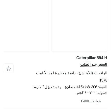
Caterpillar 594 H
السعر عند الطلب
الرافعات (الأوناش) - رافعة مجنزرة لمد الأنابيب
1978
القوة
306 kW (416 حصان)
وقود
ديزل / مازوت
حمولة
٩٠٬٧٠٠ كجم
هولندا، Goor