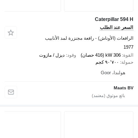
Caterpillar 594 H
السعر عند الطلب
الرافعات (الأوناش) - رافعة مجنزرة لمد الأنابيب
1977
القوة
306 kW (416 حصان)
وقود
ديزل / مازوت
حمولة
٩٠٬٧٠٠ كجم
هولندا، Goor
Maats BV