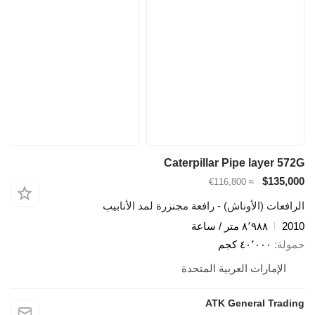
Caterpillar Pipe layer 572G
$135,000
≈ €116,800
الرافعات (الأوناش) - رافعة مجنزرة لمد الأنابيب
2010
٨٬٩٨٨ متر / ساعة
حمولة
٤٠٬٠٠٠ كجم
الإمارات العربية المتحدة
ATK General Trading