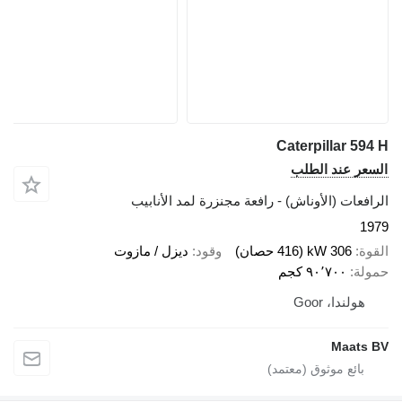
Caterpillar 594 H
السعر عند الطلب
الرافعات (الأوناش) - رافعة مجنزرة لمد الأنابيب
1979
القوة
306 kW (416 حصان)
وقود
ديزل / مازوت
حمولة
٩٠٬٧٠٠ كجم
هولندا، Goor
Maats BV