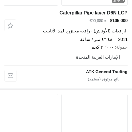
Caterpillar Pipe layer D6N LGP
$105,000
≈ €90,880
الرافعات (الأوناش) - رافعة مجنزرة لمد الأنابيب
2011
٤٬٢٤٨ متر / ساعة
حمولة
٢٠٬٠٠٠ كجم
الإمارات العربية المتحدة
ATK General Trading