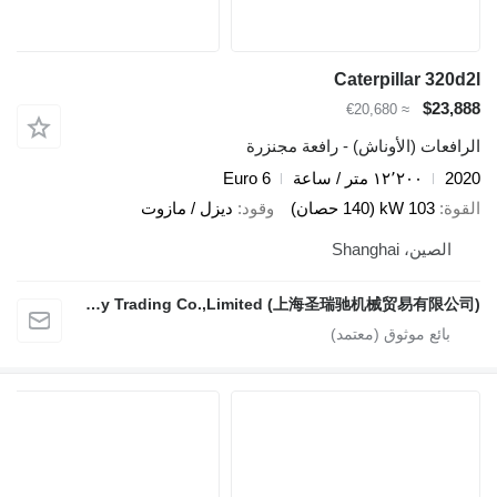
Caterpillar 320d2l
$23,888
≈ €20,680
الرافعات (الأوناش) - رافعة مجنزرة
2020
١٢٬٢٠٠ متر / ساعة
Euro 6
القوة
103 kW (140 حصان)
وقود
ديزل / مازوت
الصين، Shanghai
Sunrich Machinery Trading Co.,Limited (上海圣瑞驰机械贸易有限公司)