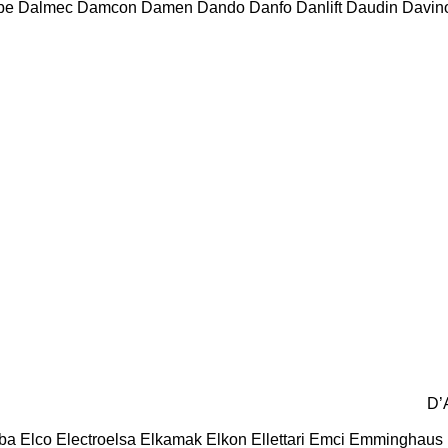
be
Dalmec
Damcon
Damen
Dando
Danfo
Danlift
Daudin
Davin
D’
ba
Elco
Electroelsa
Elkamak
Elkon
Ellettari
Emci
Emminghaus