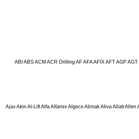
ABI
ABS
ACM
ACR Drilling
AF
AFA
AFIX
AFT
AGP
AGT
Ajax
Akin
Al-Lift
Alfa
Alfamix
Algeco
Alimak
Aliva
Allatt
Allen