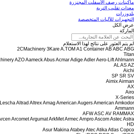
ماكينات رصف الأسفلت المجنزرة
معدات تقليب التربة
بلدوزرات
التجهيزات للآليات المتخصصة
عرض الكل
الماركة
لم يتم العثور على نتائج لهذا الاستعلام
2CMachinery
3Kare
A.TOM
A1 Container
AB
ABC
ABG
Titan
hinery
AZO
Aameck
Abus
Acmar
Adige
Adler
Aero-Lift
Ahlmann
AL
AS
AZ
Aichi
SP
SR
SV
Aimix
Airman
AX
Airo
X-Series
 Lescha
Altrad
Altrex
Amag
American Augers
American
Amkodor
Ammann
AFW
ASC
AV
RAMMAX
Arcen
Arcomet
Argumat
ArkMet
Armec
Arnpro
Ascom
Astec
Astra
HD
Asur Makina
Atabey
Atec
Atika
Atlas Copco