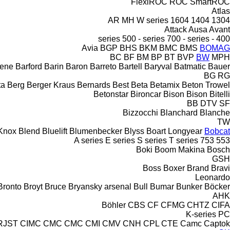
FlexiROC
ROC
SmartROC
Atlas
AR
MH
W series
1604
1404
1304
Attack
Ausa
Avant
500 - series
700 - series
400 - series
Avia
BGP
BHS
BKM
BMC
BMS
BOMAG
BC
BF
BM
BP
BT
BVP
BW
MPH
eene
Barford
Barin
Baron
Barreto
Bartell
Baryval
Batmatic
Bauer
BG
RG
ta
Berg
Berger Kraus
Bernards
Best
Beta
Betamix
Beton Trowel
Betonstar
Bironcar
Bison
Bison
Bitelli
BB
DTV
SF
Bizzocchi
Blanchard
Blanche
TW
Knox
Blend
Bluelift
Blumenbecker
Blyss
Boart Longyear
Bobcat
A series
E series
S series
T series
753
553
Boki
Boom Makina
Bosch
GSH
Boss
Boxer
Brand
Bravi
Leonardo
Bronto
Broyt
Bruce
Bryansky arsenal
Bull
Bumar
Bunker
Böcker
AHK
Böhler
CBS
CF
CFMG
CHTZ
CIFA
K-series
PC
RJST
CIMC
CMC
CMC
CMI
CMV
CNH
CPL
CTE
Camc
Captok