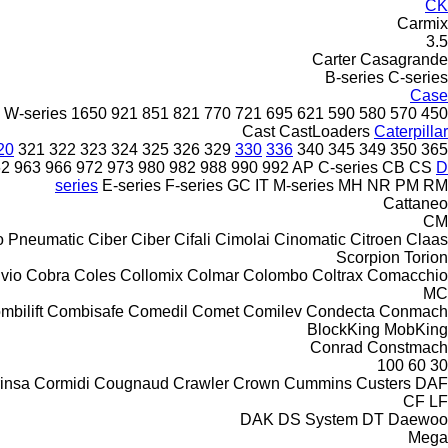
CK
Carmix
3.5
Carter
Casagrande
B-series
C-series
Case
W-series
1650
921
851
821
770
721
695
621
590
580
570
450
Cast
CastLoaders
Caterpillar
20
321
322
323
324
325
326
329
330
336
340
345
349
350
365
62
963
966
972
973
980
982
988
990
992
AP
C-series
CB
CS
D
series
E-series
F-series
GC
IT
M-series
MH
NR
PM
RM
Cattaneo
CM
o Pneumatic
Ciber
Ciber
Cifali
Cimolai
Cinomatic
Citroen
Claas
Scorpion
Torion
ivio
Cobra
Coles
Collomix
Colmar
Colombo
Coltrax
Comacchio
MC
mbilift
Combisafe
Comedil
Comet
Comilev
Condecta
Conmach
BlockKing
MobKing
Conrad
Constmach
100
60
30
insa
Cormidi
Cougnaud
Crawler
Crown
Cummins
Custers
DAF
CF
LF
DAK
DS System
DT
Daewoo
Mega