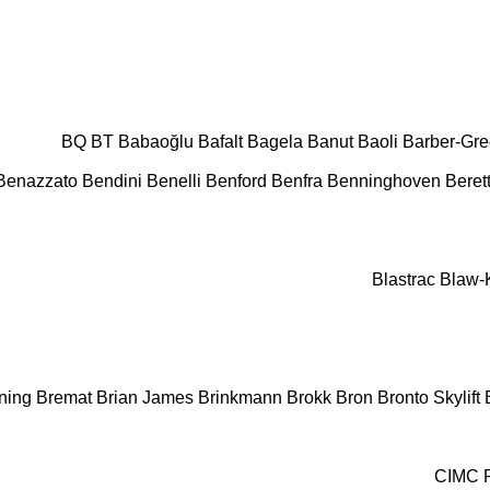
BQ
BT
Babaoğlu
Bafalt
Bagela
Banut
Baoli
Barber-Gr
Benazzato
Bendini
Benelli
Benford
Benfra
Benninghoven
Beret
Blastrac
Blaw-
ning
Bremat
Brian James
Brinkmann
Brokk
Bron
Bronto Skylift
CIMC 