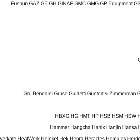
Fushun
GAZ
GE
GH
GINAF
GMC
GMG
GP Equipment
G
Gru Benedini
Gruse
Guidetti
Guntert & Zimmerman
G
HBXG
HG
HMT
HP
HSB
HSM
HSW
Hammer
Hangcha
Hanix
Hanjin
Hansa
verkate
HeatWork
Heinkel
Hek
Henra
Heracles
Hercules
Herde