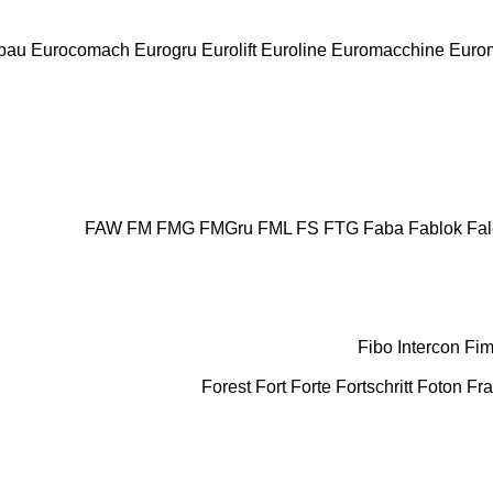
bau
Eurocomach
Eurogru
Eurolift
Euroline
Euromacchine
Euro
FAW
FM
FMG
FMGru
FML
FS
FTG
Faba
Fablok
Fal
Fibo Intercon
Fim
Forest
Fort
Forte
Fortschritt
Foton
Fr