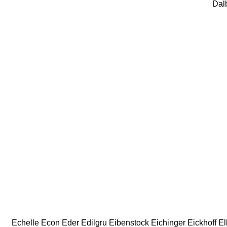
Dal
Echelle
Econ
Eder
Edilgru
Eibenstock
Eichinger
Eickhoff
El