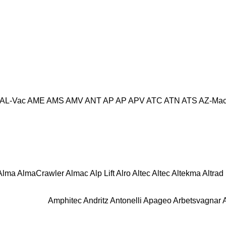
AL-Vac
AME
AMS
AMV
ANT
AP
AP
APV
ATC
ATN
ATS
AZ-Mac
Alma
AlmaCrawler
Almac
Alp Lift
Alro
Altec
Altec
Altekma
Altrad
Amphitec
Andritz
Antonelli
Apageo
Arbetsvagnar