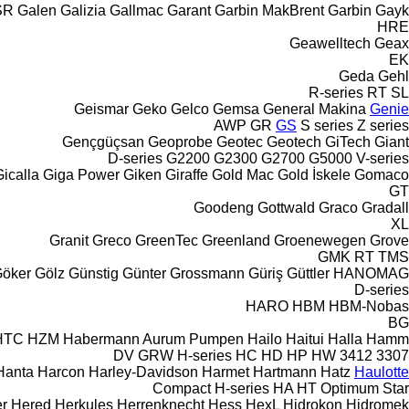
SR
Galen
Galizia
Gallmac
Garant
Garbin MakBrent
Garbin
Gayk
HRE
Geawelltech
Geax
EK
Geda
Gehl
R-series
RT
SL
Geismar
Geko
Gelco
Gemsa
General Makina
Genie
AWP
GR
GS
S series
Z series
Gençgüçsan
Geoprobe
Geotec
Geotech
GiTech
Giant
D-series
G2200
G2300
G2700
G5000
V-series
Gicalla
Giga Power
Giken
Giraffe
Gold Mac
Gold İskele
Gomaco
GT
Goodeng
Gottwald
Graco
Gradall
XL
Granit
Greco
GreenTec
Greenland
Groenewegen
Grove
GMK
RT
TMS
öker
Gölz
Günstig
Günter Grossmann
Güriş
Güttler
HANOMAG
D-series
HARO
HBM
HBM-Nobas
BG
HTC
HZM
Habermann Aurum Pumpen
Hailo
Haitui
Halla
Hamm
DV
GRW
H-series
HC
HD
HP
HW
3412
3307
Hanta
Harcon
Harley-Davidson
Harmet
Hartmann
Hatz
Haulotte
Compact
H-series
HA
HT
Optimum
Star
r
Hered
Herkules
Herrenknecht
Hess
HexL
Hidrokon
Hidromek