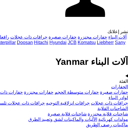
نشر إعلانك
آلات البناء
حفارات مجنزرة
حفارات صغيرة
جرافات ذات عجلات
رافعا
terpillar
Doosan
Hitachi
Hyundai
JCB
Komatsu
Liebherr
Sany
آلات البناء Yanmar
الفئة
الحفارات
حفارات صغيرة
حفارات متوسطة الحجم
حفارات مجنزرة
حفارات ذات 
لوادر البناء
جرافات ذات عجلات
جرافات انزلاقية التوجيه
جرافات ذات عجلات تلسك
الشاحنات القلابة
شاحنات قلابة مجنزرة
شاحنات قلابة صغيرة
مولدات كهربائية
الآليات والماكينات لشق وتعبيد الطرق
ماكينات رصف الطريق