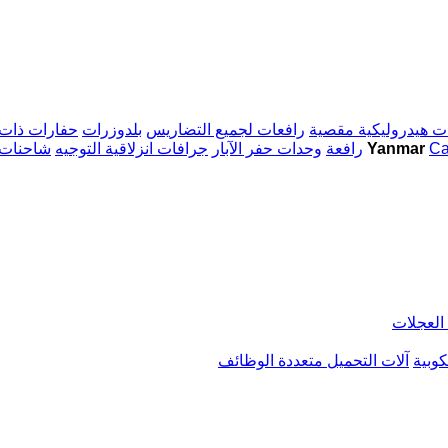
ت هيدروليكية مقصية
رافعات لجميع التضاريس
بلدوزرات
حفارات ذات 
Ca
آلات البناء Yanmar
رافعة
وحدات حفر الآبار
جرافات انزلاقية التوجيه
شاحنات 
العجلات
وبية
آلات التحميل متعددة الوظائف