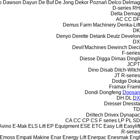
o
Dawson
Dayun
De Buf
De Jong
Dekor Poznań
Delco
Delmag
D-series
RH
Delta
Demag
AC
CC
DF
Demus Farm Machinery
Denka-Lift
DK
Denyo
Derette
Detank
Deutz
Develon
DX
Devil'Machines
Dewinch
Dieci
F-series
Diesse
Digga
Dimas
Dingli
JCPT
Dino
Disab
Ditch-Witch
JT
R-series
Dodge
Doka
Framax
Frami
Dondi
Dongfeng
Doosan
DH
DL
DX
Dresser
Dressta
TD
Driltech
Drivex
Dynapac
CA
CC
CP
CS
F series
LP
PL
SD
Avino
E-Mak
ELS Lift
EP Equipment
ESE
ETC
Easy Lift
Easylift
R-series
Emoss
Empati Makine
Enar
Energy Lift
Enerpac
Enesmak
Engl