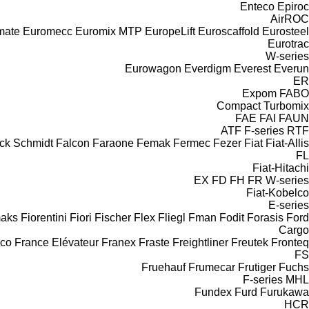
Enteco
Epiroc
AirROC
mate
Euromecc
Euromix MTP
EuropeLift
Euroscaffold
Eurosteel
Eurotrac
W-series
Eurowagon
Everdigm
Everest
Everun
ER
Expom
FABO
Compact
Turbomix
FAE
FAI
FAUN
ATF
F-series
RTF
ck Schmidt
Falcon
Faraone
Femak
Fermec
Fezer
Fiat
Fiat-Allis
FL
Fiat-Hitachi
EX
FD
FH
FR
W-series
Fiat-Kobelco
E-series
aks
Fiorentini
Fiori
Fischer
Flex
Fliegl
Fman
Fodit
Forasis
Ford
Cargo
aco
France Elévateur
Franex
Fraste
Freightliner
Freutek
Fronteq
FS
Fruehauf
Frumecar
Frutiger
Fuchs
F-series
MHL
Fundex
Furd
Furukawa
HCR