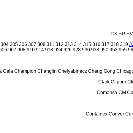
CX
SR
SV
304
305
306
307
308
311
312
313
314
315
316
317
318
319
3
906
907
908
910
914
918
924
926
928
930
938
950
953
955
9
a
Cela
Champion
Changlin
Chelyabinecz
Cheng Gong
Chicag
Clark
Clipper
Cl
Comansa CM
Co
Containex
Conver
Cor