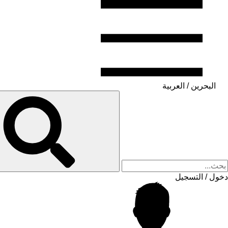
البحرين / العربية
دخول / التسجيل