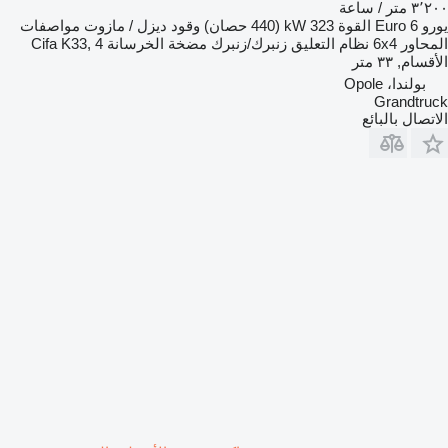
٣٬٢٠٠ متر / ساعة
يورو
Euro 6
القوة
323 kW (440 حصان)
وقود
ديزل / مازوت
مواصفات
المحاور
6x4
نظام التعليق
زنبرك/زنبرك
مضخة الخرسانة
Cifa K33, 4
الأقسام, ٣٣ متر
بولندا، Opole
Grandtruck
الاتصال بالبائع