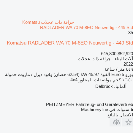
جرافة ذات عجلات Komatsu
RADLADER WA 70 M-8EO Neuwertig - 449 Std
35
Komatsu RADLADER WA 70 M-8EO Neuwertig - 449 Std
€45,800
$52,920
آلات البناء - جرافة ذات عجلات
2022
٤٤٩ متر / ساعة
يورو
Euro 5
القوة
45.97 kW (62.54 حصان)
وقود
ديزل / مازوت
حمولة
١٬١٥٠ كجم
مواصفات المحاور
4x4
ألمانيا، Delbrück
PEITZMEYER Fahrzeug- und Gerätevertrieb
5
سنوات في Machineryline
الاتصال بالبائع