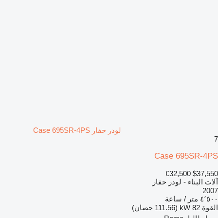
لودر حفار Case 695SR-4PS
7
Case 695SR-4PS
€32,500
$37,550
آلات البناء - لودر حفار
2007
٤٬٥٠٠ متر / ساعة
القوة
82 kW (111.56 حصان)