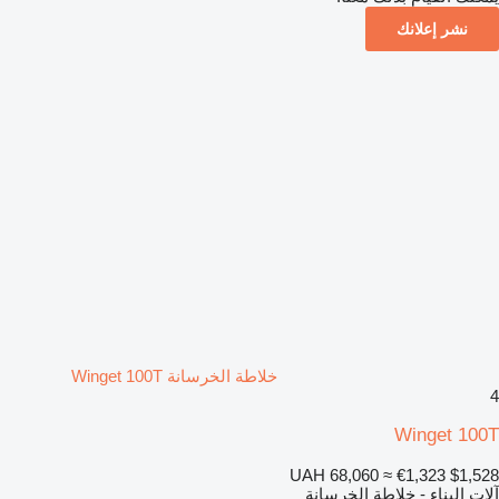
نشر إعلانك
خلاطة الخرسانة Winget 100T
4
Winget 100T
UAH 68,060
≈ €1,323
$1,528
آلات البناء - خلاطة الخرسانة