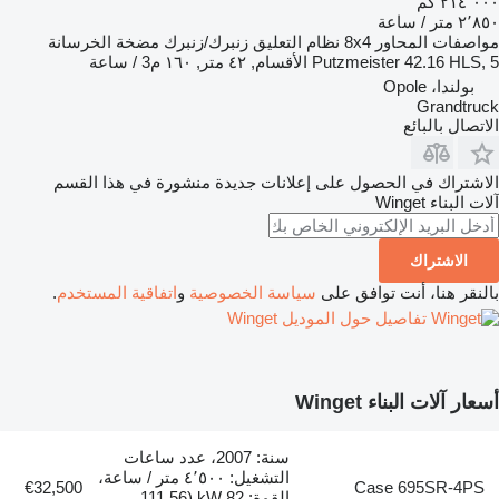
٢١٤٬٠٠٠ كم
٢٬٨٥٠ متر / ساعة
مواصفات المحاور
8x4
نظام التعليق
زنبرك/زنبرك
مضخة الخرسانة
Putzmeister 42.16 HLS, 5 الأقسام, ٤٢ متر, ١٦٠ م3 / ساعة
بولندا، Opole
Grandtruck
الاتصال بالبائع
الاشتراك في الحصول على إعلانات جديدة منشورة في هذا القسم
آلات البناء
Winget
الاشتراك
بالنقر هنا، أنت توافق على
سياسة الخصوصية
و
اتفاقية المستخدم
.
تفاصيل حول الموديل Winget
أسعار آلات البناء Winget
سنة: 2007، عدد ساعات
التشغيل: ٤٬٥٠٠ متر / ساعة،
€32,500
Case 695SR-4PS
القوة: 82 kW (111.56