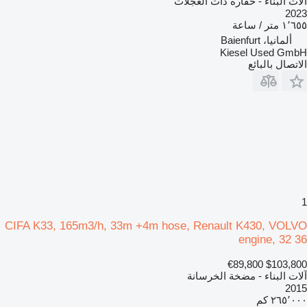
آلات البناء - حفارة ذات العجلات
2023
١٬٦٥٥ متر / ساعة
ألمانيا، Baienfurt
Kiesel Used GmbH
الاتصال بالبائع
1
CIFA K33, 165m3/h, 33m +4m hose, Renault K430, VOLVO
engine, 32 36
€89,800
$103,800
آلات البناء - مضخة الخرسانة
2015
٢٦٥٬٠٠٠ كم